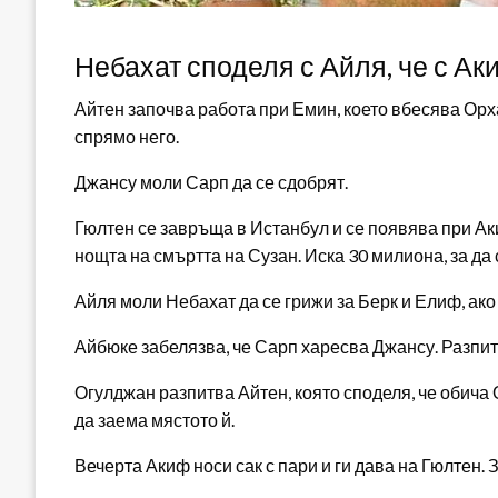
Небахат споделя с Айля, че с Ак
Айтен започва работа при Емин, което вбесява Орха
спрямо него.
Джансу моли Сарп да се сдобрят.
Гюлтен се завръща в Истанбул и се появява при Аки
нощта на смъртта на Сузан. Иска 30 милиона, за да 
Айля моли Небахат да се грижи за Берк и Елиф, ако 
Айбюке забелязва, че Сарп харесва Джансу. Разпитв
Огулджан разпитва Айтен, която споделя, че обича
да заема мястото й.
Вечерта Акиф носи сак с пари и ги дава на Гюлтен. З