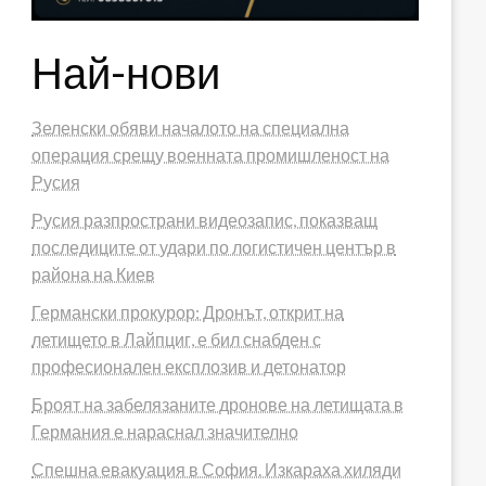
Най-нови
Зеленски обяви началото на специална
операция срещу военната промишленост на
Русия
Русия разпространи видеозапис, показващ
последиците от удари по логистичен център в
района на Киев
Германски прокурор: Дронът, открит на
летището в Лайпциг, е бил снабден с
професионален експлозив и детонатор
Броят на забелязаните дронове на летищата в
Германия е нараснал значително
Спешна евакуация в София. Изкараха хиляди