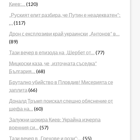
Киев:…
(120)
„Руският елит разбира, че Путин е неадекватен“:
…
(117)
Дрон с експлозиви край украински „Антонов“ в…
(89)
Тази вечер в епизода на „Шербет от…
(77)
Мицкоски каза, че „източната съседка“
България…
(68)
Брутално убийство в Пловдив! Мисерията се
заплита
(66)
Доналд Тръмп поискал спешно обяснение от
шефа на…
(60)
Залужни шокира Киев: Украйна изчерпа
военния си…
(57)
Тази вечер в „Грехове и рози“:…
(55)