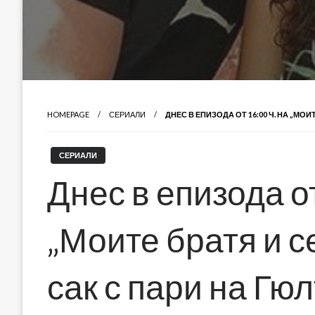
HOMEPAGE
СЕРИАЛИ
ДНЕС В ЕПИЗОДА ОТ 16:00 Ч. НА „МО
СЕРИАЛИ
Днес в епизода от
„Моите братя и с
сак с пари на Гю