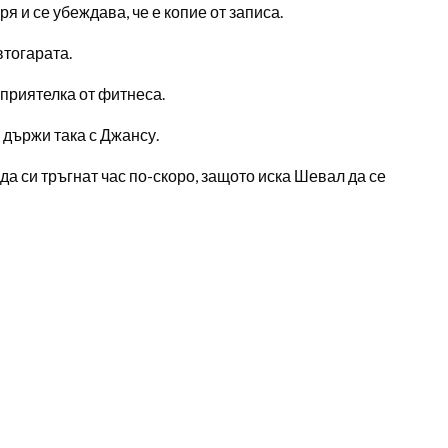
я и се убеждава, че е копие от записа.
втогарата.
с приятелка от фитнеса.
 държи така с Джансу.
да си тръгнат час по-скоро, защото иска Шевал да се