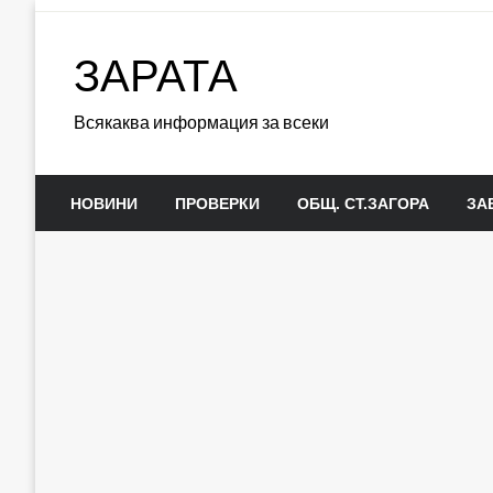
Skip
to
ЗАРАТА
content
Всякаква информация за всеки
НОВИНИ
ПРОВЕРКИ
ОБЩ. СТ.ЗАГОРА
ЗА