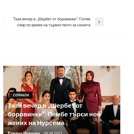
Тази вечер в „Шербет от боровинки“: Голям
Next
сеир по време на тържеството за сюнета
Post
СЕРИАЛИ
Тази вечер в „Шербет от
боровинки“: Пембе търси нов
жених на Нурсема
Румяна Иванова
09.09.2025