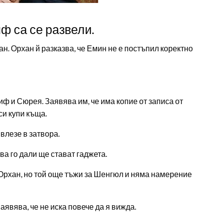
иф са се развели.
н. Орхан й разказва, че Емин не е постъпил коректно
ф и Сюрея. Заявява им, че има копие от записа от
си купи къща.
влезе в затвора.
а го дали ще стават гаджета.
 Орхан, но той още тъжи за Шенгюл и няма намерение
аявява, че не иска повече да я вижда.