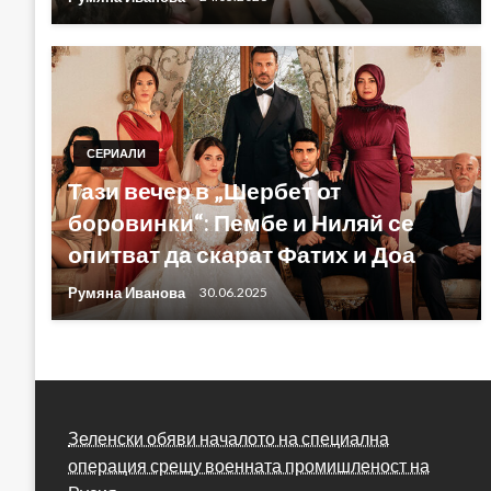
СЕРИАЛИ
Тази вечер в „Шербет от
боровинки“: Пембе и Ниляй се
опитват да скарат Фатих и Доа
Румяна Иванова
30.06.2025
Зеленски обяви началото на специална
операция срещу военната промишленост на