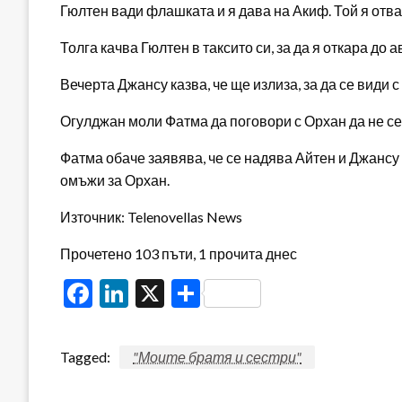
Гюлтен вади флашката и я дава на Акиф. Той я отвар
Толга качва Гюлтен в таксито си, за да я откара до а
Вечерта Джансу казва, че ще излиза, за да се види 
Огулджан моли Фатма да поговори с Орхан да не се
Фатма обаче заявява, че се надява Айтен и Джансу 
омъжи за Орхан.
Източник: Telenovellas News
Прочетено 103 пъти, 1 прочита днес
Facebook
LinkedIn
X
Share
Tagged:
"Моите братя и сестри"