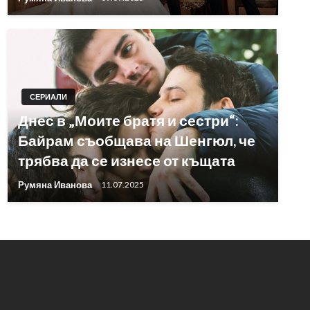
СЕРИАЛИ
Днес в „Моите братя и сестри“:
Байрам съобщава на Шенгюл, че
трябва да се изнесе от къщата
Румяна Иванова
11.07.2025