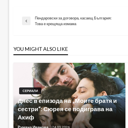
Пендаровски за договора, касаещ България:
Навигация
Previous
Това е крещяща измама
Post
YOU MIGHT ALSO LIKE
СЕРИАЛИ
Днес в епизода на „Моите братя и
сестри“: Сюрея се подиграва на
Акиф
Румяна Иванова
24.03.2026