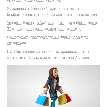
Хирошима отбеляза 81 години от атомната
бомбардировка с призив за свят без ядрени оръжия
Украйна: Близо 16 000 чуждестранни доброволци от
72 държави служат във въоръжените сили
На косъм от катастрофата: Лайпциг и дронът с
експлозиви
ЕС: Няма данни за незаконно преминаване на
мигранти от Сеута към континентална Испания