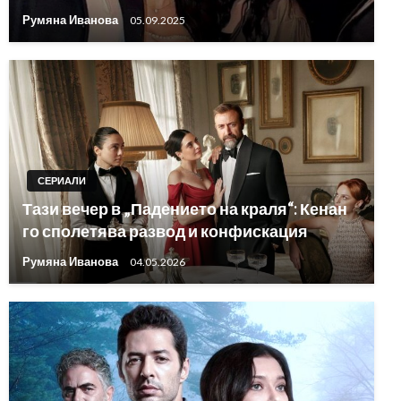
Румяна Иванова
05.09.2025
СЕРИАЛИ
Тази вечер в „Падението на краля“: Кенан
го сполетява развод и конфискация
Румяна Иванова
04.05.2026