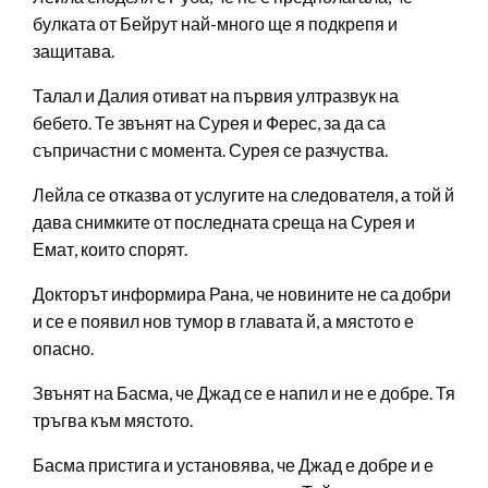
булката от Бейрут най-много ще я подкрепя и
защитава.
Талал и Далия отиват на първия ултразвук на
бебето. Те звънят на Сурея и Ферес, за да са
съпричастни с момента. Сурея се разчуства.
Лейла се отказва от услугите на следователя, а той й
дава снимките от последната среща на Сурея и
Емат, които спорят.
Докторът информира Рана, че новините не са добри
и се е появил нов тумор в главата й, а мястото е
опасно.
Звънят на Басма, че Джад се е напил и не е добре. Тя
тръгва към мястото.
Басма пристига и установява, че Джад е добре и е