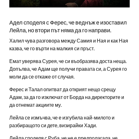
Адел споделя с Ферес, че веднъж е изоставил
Лейла, но втори път няма да го направи.
Халил чува разговора между Самия и Ная и как Ная
казва, че го върти на малкия си пръст.
Емат уверява Сурея, че си въобразява доста неща.
Допълва, че Адам ще получи правата си, а Сурея го
моли да се откаже от случая.
Ферес и Талал опитват да открият нещо срещу
Адам, за да го изключат от Борда на директорите и
да отнемат акциите му.
Лейла се измъчва, че е изгубила най-милото и
разбиращото си дете, визирайки Хади.
Лейла споделя с Руба, че не е предполагала, че