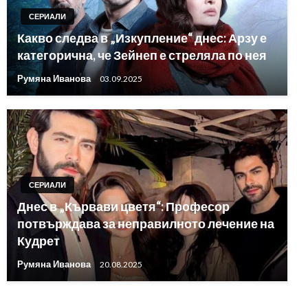
СЕРИАЛИ
Какво следва в „Изкупление“ днес: Арзу е
категорична, че Зейнеп е стреляла по нея
Румяна Иванова
03.09.2025
СЕРИАЛИ
Днес в „Кървави цветя“: Професор
потвърждава за неправилното лечение на
Кудрет
Румяна Иванова
20.08.2025