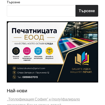
Търсене
Търсене
Най-нови
„Топлофикация София“ e (полу)фалирало
дружество: Как се стигна дотук?