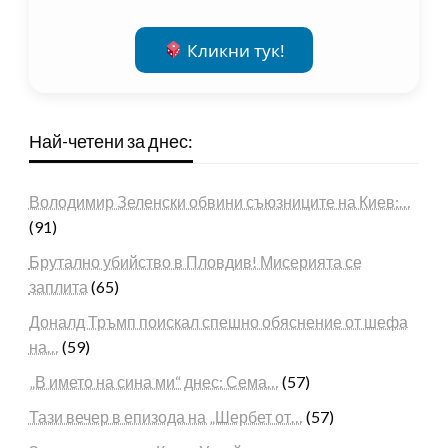
Кликни тук!
Най-четени за днес:
Володимир Зеленски обвини съюзниците на Киев:…
(91)
Брутално убийство в Пловдив! Мисерията се
заплита
(65)
Доналд Тръмп поискал спешно обяснение от шефа
на…
(59)
„В името на сина ми“ днес: Сема…
(57)
Тази вечер в епизода на „Шербет от…
(57)