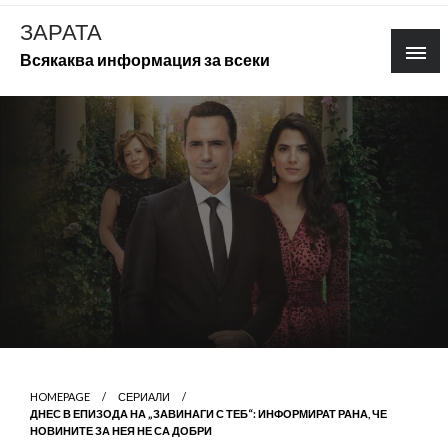
Skip
ЗАРАТА
to
Всякаква информация за всеки
content
HOMEPAGE
СЕРИАЛИ
ДНЕС В ЕПИЗОДА НА „ЗАВИНАГИ С ТЕБ“: ИНФОРМИРАТ РАНА, ЧЕ
НОВИНИТЕ ЗА НЕЯ НЕ СА ДОБРИ