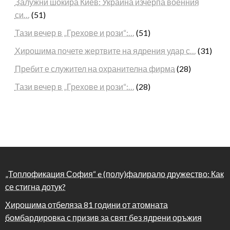
Залужни шокира Киев: Украйна изчерпа военния
си…
(51)
Тази вечер в „Грехове и рози“:…
(51)
Хирошима почете жертвите на ядрения удар с…
(31)
Пребит е служител на охранителна фирма
(28)
Тази вечер в „Грехове и рози“:…
(28)
„Топлофикация София“ e (полу)фалирало дружество: Как
се стигна дотук?
Хирошима отбеляза 81 години от атомната
бомбардировка с призив за свят без ядрени оръжия