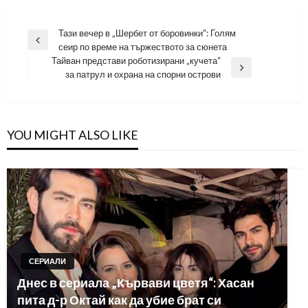
Навигация
Тази вечер в „Шербет от боровинки“: Голям
Previous
сеир по време на тържеството за сюнета
Post
Тайван представи роботизирани „кучета“
Next
за патрул и охрана на спорни острови
Post
YOU MIGHT ALSO LIKE
СЕРИАЛИ
Днес в сериала „Кървави цветя“: Хасан
пита д-р Октай как да убие брат си