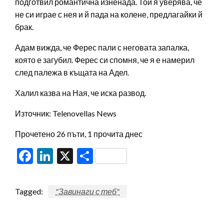
подготвил романтична изненада. Той я уверява, че
не си играе с нея и й пада на колене, предлагайки й
брак.
Адам вижда, че Ферес пали с неговата запалка,
която е загубил. Ферес си спомня, че я е намерил
след палежа в къщата на Адел.
Халил казва на Ная, че иска развод.
Източник: Telenovellas News
Прочетено 26 пъти, 1 прочита днес
Facebook
LinkedIn
X
Share
Tagged:
"Завинаги с теб"