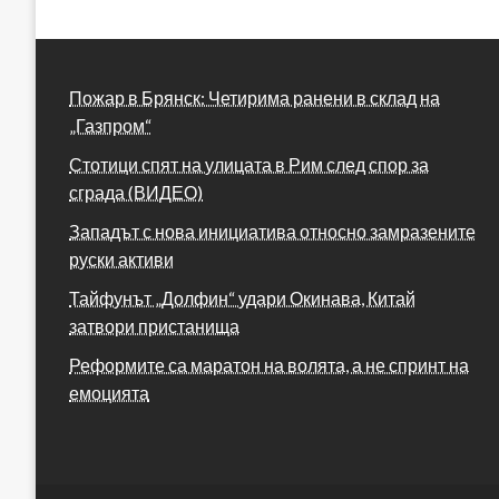
Пожар в Брянск: Четирима ранени в склад на
„Газпром“
Стотици спят на улицата в Рим след спор за
сграда (ВИДЕО)
Западът с нова инициатива относно замразените
руски активи
Тайфунът „Долфин“ удари Окинава, Китай
затвори пристанища
Реформите са маратон на волята, а не спринт на
емоцията