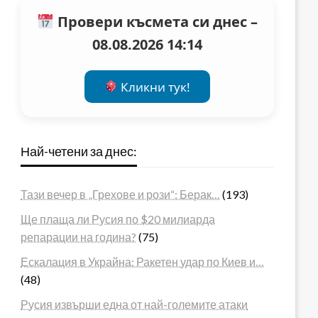
Провери късмета си днес –
08.08.2026 14:14
Кликни тук!
Най-четени за днес:
Тази вечер в „Грехове и рози“: Берак…
(193)
Ще плаща ли Русия по $20 милиарда
репарации на година?
(75)
Ескалация в Украйна: Ракетен удар по Киев и…
(48)
Русия извърши една от най-големите атаки