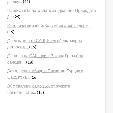
срещу…
(41)
Наричат я бялото злато за здравето. Природата
й…
(29)
Исторически завой: Колумбия с нов лидер и…
(19)
След натиск от САЩ: Киев обеща мир за
петрола в…
(19)
Сенатът на САЩ прие „Закона Греъм“ за
санкции…
(18)
Без ядрени амбиции! Пакистан, Турция и
Саудитска…
(16)
ВСУ свалили само 15% от руските
балистичните…
(15)