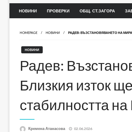
НОВИНИ
ПРОВЕРКИ
ОБЩ. СТ.ЗАГОРА
ЗА
HOMEPAGE
НОВИНИ
РАДЕВ: ВЪЗСТАНОВЯВАНЕТО НА МИРА
НОВИНИ
Радев: Възстано
Близкия изток ще
стабилността на
Posted
Кремена Атанасова
02.06.2026