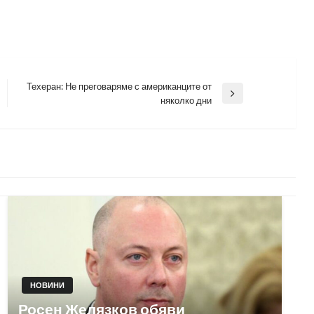
Техеран: Не преговаряме с американците от
Next
няколко дни
Post
НОВИНИ
Росен Желязков обяви