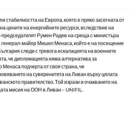
и стабилността на Европа, която е пряко засегната от
 на цените на енергийните ресурси, вследствие на
р-председателят Румен Радев на среща с министъра
а генерал-майор Мишел Менаса, който е на посещение
България следи с тревога ескалацията на военните
ерта, че дипломацията няма алтернатива за
 Менаса подчерта от своя страна, че
новяването на суверенитета на Ливан върху цялата
ванското правителство. Той изрази и очакването на
та мисия на ООН в Ливан – UNIFIL.