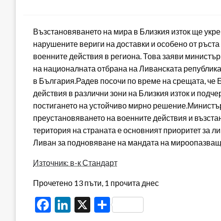
on
Възстановяването на мира в Близкия изток ще укреп
нарушените вериги на доставки и особено от ръста
военните действия в региона. Това заяви министъ
на националната отбрана на Ливанската републик
в България.Радев посочи по време на срещата, че 
действия в различни зони на Близкия изток и подч
постигането на устойчиво мирно решение.Министър
преустановяването на военните действия и възста
територия на страната е основният приоритет за ли
Ливан за подновяване на мандата на мироопазваща
Източник: в-к Стандарт
Прочетено 13 пъти, 1 прочита днес
Facebook
LinkedIn
X
Share