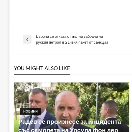
Европа се отказа от пълна забрана на
Навигация
Previous
руския петрол в 21-вия пакет от санкции
Post
YOU MIGHT ALSO LIKE
НОВИНИ
Радев се произнесе за инцидента
със самолета на Урсула фон дер