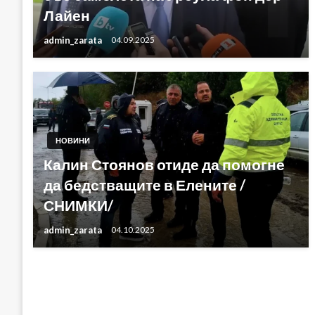
Лайен
admin_zarata
04.09.2025
НОВИНИ
Калин Стоянов отиде да помогне
да бедстващите в Елените /
СНИМКИ/
admin_zarata
04.10.2025