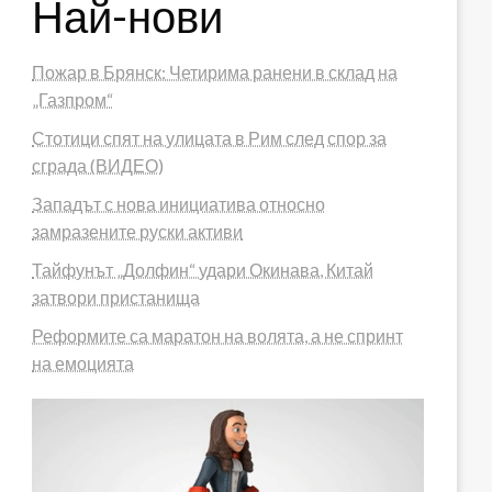
Най-нови
Пожар в Брянск: Четирима ранени в склад на
„Газпром“
Стотици спят на улицата в Рим след спор за
сграда (ВИДЕО)
Западът с нова инициатива относно
замразените руски активи
Тайфунът „Долфин“ удари Окинава, Китай
затвори пристанища
Реформите са маратон на волята, а не спринт
на емоцията