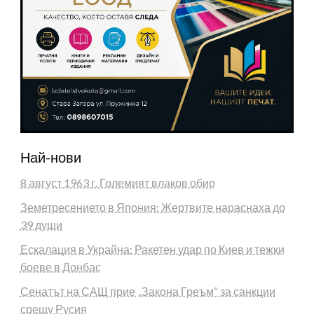
Най-нови
8 август 1963 г. Големият влаков обир
Земетресението в Япония: Жертвите нараснаха до
39 души
Ескалация в Украйна: Ракетен удар по Киев и тежки
боеве в Донбас
Сенатът на САЩ прие „Закона Греъм“ за санкции
срещу Русия