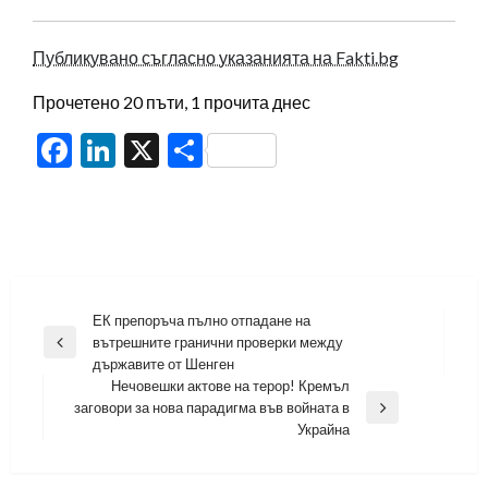
Публикувано съгласно указанията на Fakti.bg
Прочетено 20 пъти, 1 прочита днес
Facebook
LinkedIn
X
Share
Навигация
ЕК препоръча пълно отпадане на
вътрешните гранични проверки между
Previous
държавите от Шенген
Post
Нечовешки актове на терор! Кремъл
заговори за нова парадигма във войната в
Next
Украйна
Post