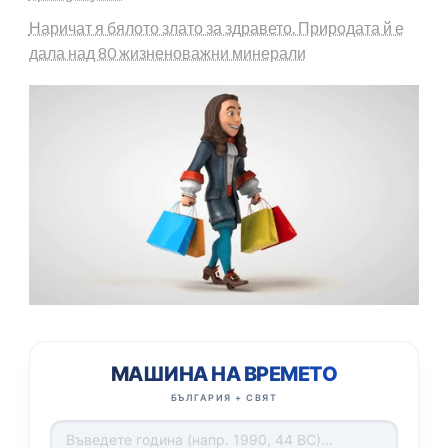
Наричат я бялото злато за здравето. Природата й е
дала над 80 жизненоважни минерали
МАШИНА НА ВРЕМЕТО
БЪЛГАРИЯ + СВЯТ