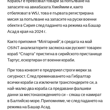
Корабът е превозвал товари за попълване на
запасите на авиабазата Хмеймим и, както
отбелязват в WSJ, това е първата регистрирана
мисия за попълване на запасите на руски военни
обекти в Сирия след падането на режима на Башар
Асад в края на 2024 г.
Както припомня "Мілітарний“, в средата на май
OSINT анализаторите засякоха как руският товарен
кораб "Спарта“ пристигна в сирийското пристанище
Тартус, ескортиран от военни кораби.
При това конвоят е предприел строги мерки за
сигурност. След преминаването на Гибралтар
всички кораби са изключили транспондерите си, а
най-малко два кораба са предавани фалшиви
данни за местонахождението си – сякаш се намират
в Балтийско море. Припомняме, че след падането на
режима на Башар Асад.