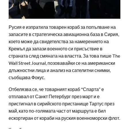
Русия е изпратила товарен кораб за попълване на
запасите в стратегическа авиационна база в Сирия,
което може да свидетелства за намерението на
Кремъл да запази военното си присъствие в
страната след смяната на властта. За това пише The
Wall Street Journal, позовавайки се на американски
длъжностни лица и анализ на сателитни снимки,
съобщава Фокус.
Отбелязва се, че товарният кораб "Спарта“ е
отплавал от Санкт Петербург през март и е
пристигнал в сирийското пристанище Тартус през
май, като по-голямата част от маршрута е бил
ескортиран от кораби на руския военноморски флот.