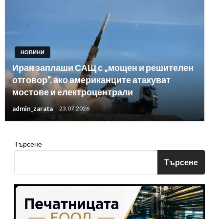
НОВИНИ
Иран заплаши САЩ с „мощен и решителен
отговор“, ако американците атакуват
мостове и електроцентрали
admin_zarata
23.07.2026
Търсене
Търсене