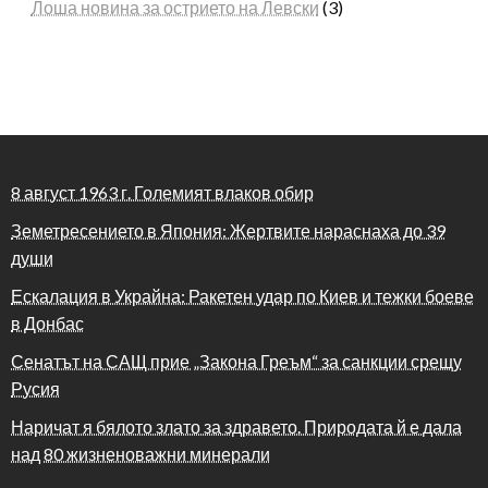
Лоша новина за острието на Левски
(3)
8 август 1963 г. Големият влаков обир
Земетресението в Япония: Жертвите нараснаха до 39
души
Ескалация в Украйна: Ракетен удар по Киев и тежки боеве
в Донбас
Сенатът на САЩ прие „Закона Греъм“ за санкции срещу
Русия
Наричат я бялото злато за здравето. Природата й е дала
над 80 жизненоважни минерали