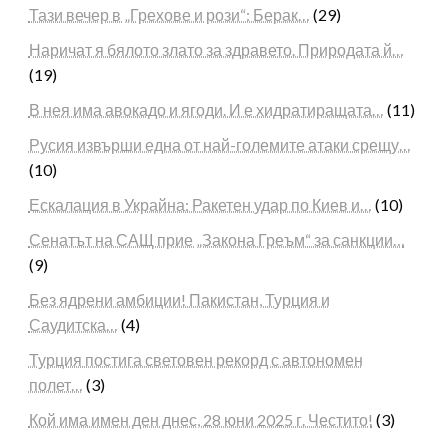
Тази вечер в „Грехове и рози“: Берак…
(29)
Наричат я бялото злато за здравето. Природата й…
(19)
В нея има авокадо и ягоди. И е хидратиращата…
(11)
Русия извърши една от най-големите атаки срещу…
(10)
Ескалация в Украйна: Ракетен удар по Киев и…
(10)
Сенатът на САЩ прие „Закона Греъм“ за санкции…
(9)
Без ядрени амбиции! Пакистан, Турция и
Саудитска…
(4)
Турция постига световен рекорд с автономен
полет…
(3)
Кой има имен ден днес, 28 юни 2025 г. Честито!
(3)