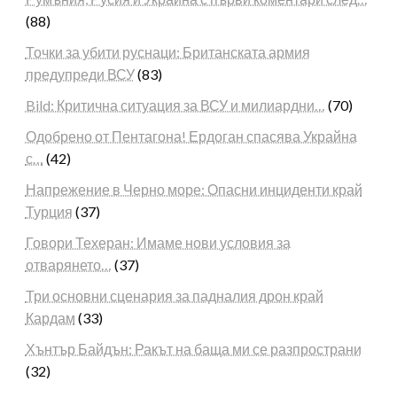
(88)
Точки за убити руснаци: Британската армия
предупреди ВСУ
(83)
Bild: Критична ситуация за ВСУ и милиардни…
(70)
Одобрено от Пентагона! Ердоган спасява Украйна
с…
(42)
Напрежение в Черно море: Опасни инциденти край
Турция
(37)
Говори Техеран: Имаме нови условия за
отварянето…
(37)
Три основни сценария за падналия дрон край
Кардам
(33)
Хънтър Байдън: Ракът на баща ми се разпространи
(32)