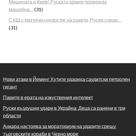
Мишената е Киев! Руската армия провежда
мащабна…
(31)
САЩ с критичен недостиг на ракети, Русия следи…
(31)
Нови атаки в Йемен! Хутите удариха саудитски петролен
гигант
Парите в ерата на изкуствения интелект
Руски въздушни удари в Украйна: Деца са ранени в три
области
Анкара настоява за мораториум на ударите срещу
търговските кораби в Черно море