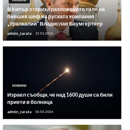
В Кипър откриха разложеното тяло на
бившия шеф на руската компания
„Уралкалий“ Владислав Баумгертнер
admin_zarata
15.01.2026
НОВИНИ
Израел съобщи, че над 1600 души са били
приети в болница
admin_zarata
06.03.2026