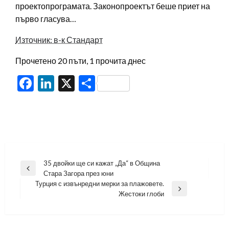
проектопрограмата. Законопроектът беше приет на
първо гласува…
Източник: в-к Стандарт
Прочетено 20 пъти, 1 прочита днес
Facebook
LinkedIn
X
Share
Навигация
35 двойки ще си кажат „Да“ в Община
Previous
Стара Загора през юни
Post
Турция с извънредни мерки за плажовете.
Next
Жестоки глоби
Post