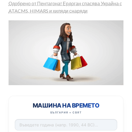
Одобрено от Пентагона! Ердоган спасява Украйна с
ATACMS, HIMARS и хиляди снаряди
МАШИНА НА ВРЕМЕТО
БЪЛГАРИЯ + СВЯТ