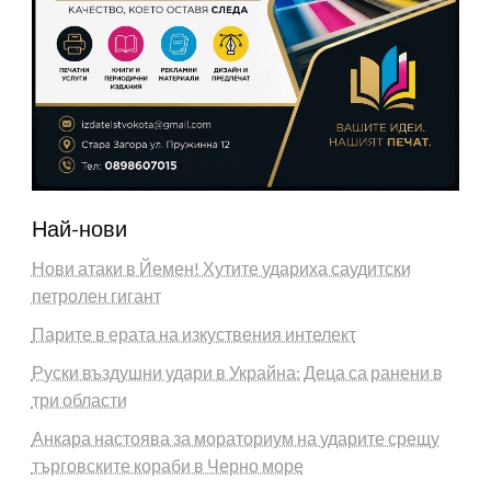
Най-нови
Нови атаки в Йемен! Хутите удариха саудитски
петролен гигант
Парите в ерата на изкуствения интелект
Руски въздушни удари в Украйна: Деца са ранени в
три области
Анкара настоява за мораториум на ударите срещу
търговските кораби в Черно море