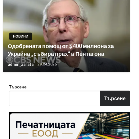
НОВИНИ
Одобрената помощ от $400 милиона за
Украйна „събира прах“ в Пентагона
admin_zarata
29.04.2026
Търсене
Търсене