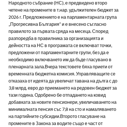
Народното събрание (НС), е предвидено второ
четене на промените в т.нар. удължителен бюджет за
2026 г. Предложението е на парламентарната група
„Прогресивна България“ и е внесено съгласно
правилото за първата сряда на месеца. Според
разпоредба в правилника за организацията и
дейността на НС в програмата се включват точки,
предложени от парламентарните групи, без да е
необходимо включването им да бъде гласувано в
пленарната зала.Вчера текстовете бяха приети от
временната бюджетна комисия. Управляващите се
отказаха от идеята да увеличат тавана на дълга с до
3,8 млрд. евро до приемането на редовен бюджет за
тази година. Одобрено бе отпадането на ковид
добавката за новите пенсионери, увеличаването на
минималната пенсия със 7,8 на сто и намаляването
на партийните субсидии.Второто гласуване на
промените в Закона за водите също е част от