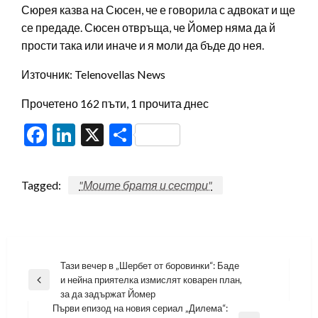
Сюрея казва на Сюсен, че е говорила с адвокат и ще
се предаде. Сюсен отвръща, че Йомер няма да й
прости така или иначе и я моли да бъде до нея.
Източник: Telenovellas News
Прочетено 162 пъти, 1 прочита днес
Facebook
LinkedIn
X
Share
Tagged:
"Моите братя и сестри"
Навигация
Тази вечер в „Шербет от боровинки“: Баде
и нейна приятелка измислят коварен план,
Previous
за да задържат Йомер
Post
Първи епизод на новия сериал „Дилема“: