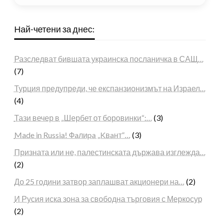
Най-четени за днес:
Разследват бившата украинска посланичка в САЩ…
(7)
Турция предупреди, че експанзионизмът на Израел…
(4)
Тази вечер в „Шербет от боровинки“:…
(3)
Made in Russia! Фaлиpa „Kвaнт“…
(3)
Призната или не, палестинската държава изглежда…
(2)
До 25 години затвор заплашват акционери на…
(2)
И Русия иска зона за свободна търговия с Меркосур
(2)