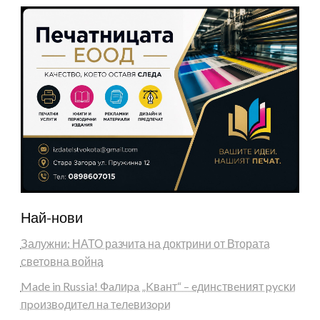
Най-нови
Залужни: НАТО разчита на доктрини от Втората
световна война
Made in Russia! Фaлиpa „Kвaнт“ – eдинcтвeният pycĸи
пpoизвoдитeл нa тeлeвизopи