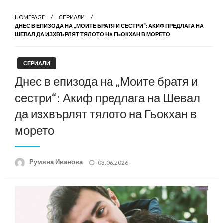
HOMEPAGE
СЕРИАЛИ
ДНЕС В ЕПИЗОДА НА „МОИТЕ БРАТЯ И СЕСТРИ“: АКИФ ПРЕДЛАГА НА
ШЕВАЛ ДА ИЗХВЪРЛЯТ ТЯЛОТО НА ГЬОКХАН В МОРЕТО
СЕРИАЛИ
Днес в епизода на „Моите братя и
сестри“: Акиф предлага на Шевал
да изхвърлят тялото на Гьокхан в
морето
Posted
Румяна Иванова
03.06.2026
on