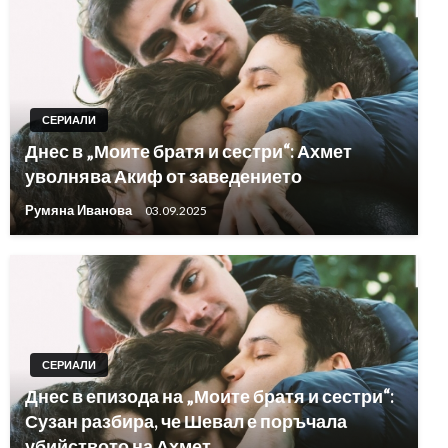
СЕРИАЛИ
Днес в „Моите братя и сестри“: Ахмет
уволнява Акиф от заведението
Румяна Иванова
03.09.2025
СЕРИАЛИ
Днес в епизода на „Моите братя и сестри“:
Сузан разбира, че Шевал е поръчала
убийството на Ахмет