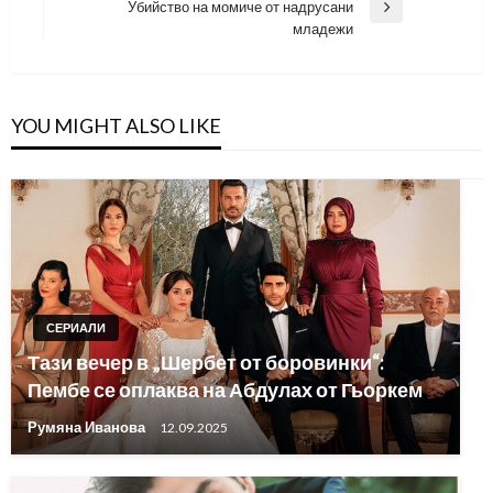
Убийство на момиче от надрусани
Next
младежи
Post
YOU MIGHT ALSO LIKE
СЕРИАЛИ
Тази вечер в „Шербет от боровинки“:
Пембе се оплаква на Абдулах от Гьоркем
Румяна Иванова
12.09.2025