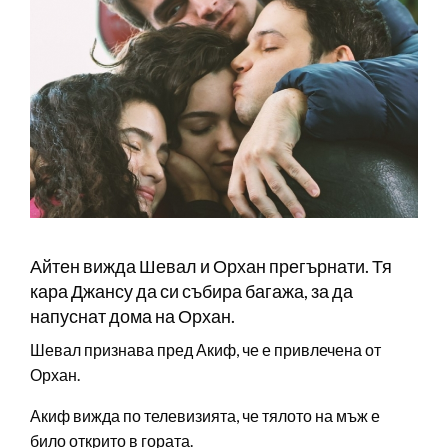
Айтен вижда Шевал и Орхан прегърнати. Тя
кара Джансу да си събира багажа, за да
напуснат дома на Орхан.
Шевал признава пред Акиф, че е привлечена от
Орхан.
Акиф вижда по телевизията, че тялото на мъж е
било открито в гората.