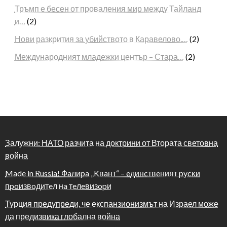
Тръмп е бесен от проваления мир между Тайланд
и…
(2)
Нови разкрития за убийството в Каравелово.…
(2)
Международният младежки център – Стара…
(2)
Залужни: НАТО разчита на доктрини от Втората световна
война
Made in Russia! Фaлиpa „Kвaнт“ – eдинcтвeният pycĸи
пpoизвoдитeл нa тeлeвизopи
Турция предупреди, че експанзионизмът на Израел може
да предизвика глобална война