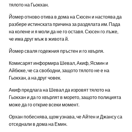
тялото на Гьокхан.
Йомер отново отива в дома на Сюсен и настоява да
разбере истинската причина за раздялата им. Пада
на колене и я моли да не го оставя. Сюсен го лъже,
че има друг мъж в живота й.
Йомер сваля годежния пръстен и го хвърля.
Комисарят информира Шевал, Акиф, Ясмин и
Айбюке, че са свободни, защото тялото не е на
Гьокхан, а на друг човек.
Акиф предлага на Шевал да изровят тялото на
Гьокхан и да го хвърлят в морето, защото полицията
може да го открие всеки момент.
Орхан побеснява, щом узнава, че Айтен и Джансу са
отседнали в дома на Емин.