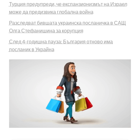
Турция предупреди, че експанзионизмът на Израел
може да предизвика глобална война
Разследват бившата украинска посланичка в САЩ
Олга Стефанишина за корупция
След 4-годишна пауза: България отново има
посланик в Украйна