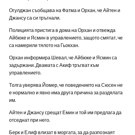
Огулджан съобщава на Фатма и Орхан, че Айтен и
Джансу са си тръгнали.
Полицията пристига в дома на Орхан и отвежда
Айбюке и Ясмин в управлението, защото смятат, че
са намерили тялото на Гьокхан.
Орхан информира Шевал, че Айбюке и Ясмин са
задържани. Двамата с Акиф тръгват към
управлението.
Толга уверява Йомер, че поведението на Сюсен не
е нормално и явно има друга причина за раздялата
им.
Айтен и Джансу срещат Емин и той им предлага да
отседнат при него.
Берк и Елиф влизат в моргата, за да разпознаят