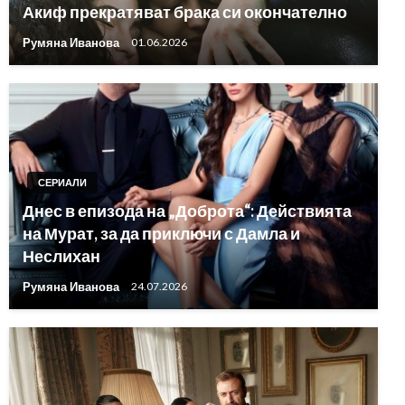
Акиф прекратяват брака си окончателно
Румяна Иванова
01.06.2026
СЕРИАЛИ
Днес в епизода на „Доброта“: Действията
на Мурат, за да приключи с Дамла и
Неслихан
Румяна Иванова
24.07.2026