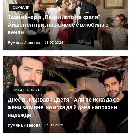
СЕРИАЛИ
Тази вечер в „Падението на краля“:
Айшегюл признава, че се е влюбила в
Кенан
Румяна Иванова
13.03.2026
UNCATEGORIZED
Днес в „Кървави цветя“: Али не иска да се
жени за Мине, не иска да й дава напразни
надежди
Румяна Иванова
15.08.2025