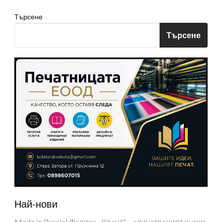
Търсене
Търсене
Най-нови
Made in Russia! Фaлиpa „Kвaнт“ – eдинcтвeният pycĸи