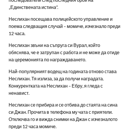
„Единствената истина“.
Неслихан посещава полицейското управление и
поема следващия случай – момиче, изчезнало преди
12 часа.
Неслихан звъни на съпруга си Вурал, който
обяснява, че е затрупан с работа и не може да отиде
на церемонията по награждаването.
Най-популярният водещ на годината отново става
Неслихан. Тя излиза, за да получи наградата.
Конкурентката на Неслихан – Ебру, я гледа с
ненавист.
Неслихан се прибира и се отбива до стаята на сина
си Джан. Прочита в телефона му чата с приятели.
Отключва го и вижда снимки на Джан с изчезналото
преди 12 часа момиче.