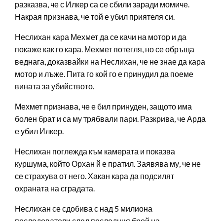
разказва, че с Илкер са се сбили заради момиче.
Накрая признава, че той е убил приятеля си.
Неслихан кара Мехмет да се качи на мотор и да
покаже как го кара. Мехмет потегля, но се обръща
веднага, доказвайки на Неслихан, че не знае да кара
мотор и лъже. Пита го кой го е принудил да поеме
вината за убийството.
Мехмет признава, че е бил принуден, защото има
болен брат и са му трябвали пари. Разкрива, че Арда
е убил Илкер.
Неслихан поглежда към камерата и показва
куршума, който Орхан й е пратил. Заявява му, че не
се страхува от него. Хакан кара да подсилят
охраната на сградата.
Неслихан се сдобива с над 5 милиона
последователи след последния брой на