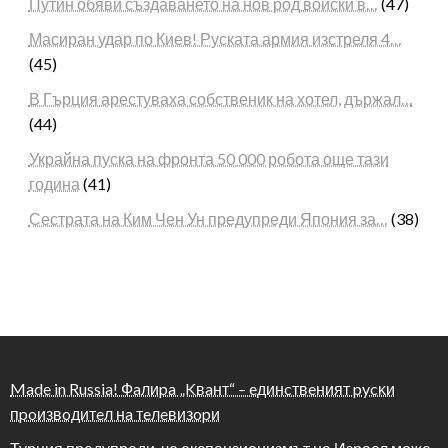
Путин обяви създаването на нов род войски в…
(47)
Масиран удар по Киев! Руската армия изстреля 4…
(45)
В Гърция арестуваха собственик на хотел, държал…
(44)
Украйна пуска на фронта 50 000 робота още тази
година
(41)
Сестрата на Ким Чен Ун предупреди Япония за…
(38)
Made in Russia! Фaлиpa „Kвaнт“ – eдинcтвeният pycĸи
пpoизвoдитeл нa тeлeвизopи