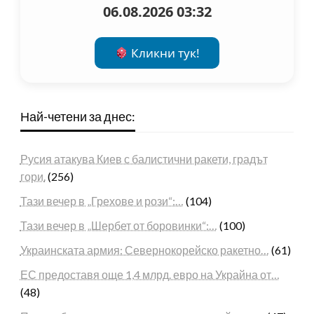
06.08.2026 03:32
Кликни тук!
Най-четени за днес:
Русия атакува Киев с балистични ракети, градът
гори.
(256)
Тази вечер в „Грехове и рози“:…
(104)
Тази вечер в „Шербет от боровинки“:…
(100)
Украинската армия: Севернокорейско ракетно…
(61)
ЕС предоставя още 1,4 млрд. евро на Украйна от…
(48)