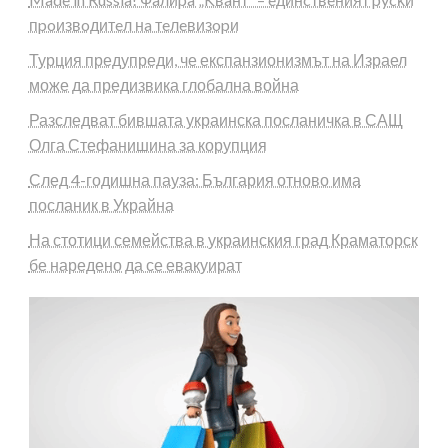
пpoизвoдитeл нa тeлeвизopи
Турция предупреди, че експанзионизмът на Израел
може да предизвика глобална война
Разследват бившата украинска посланичка в САЩ
Олга Стефанишина за корупция
След 4-годишна пауза: България отново има
посланик в Украйна
На стотици семейства в украинския град Краматорск
бе наредено да се евакуират