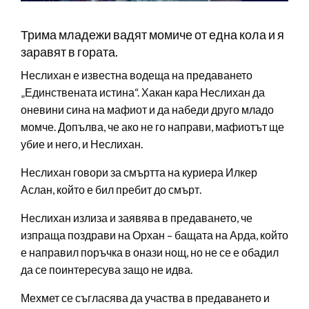
Трима младежи вадят момиче от една кола и я
заравят в гората.
Неслихан е известна водеща на предаването
„Единствената истина“. Хакан кара Неслихан да
оневини сина на мафиот и да набеди друго младо
момче. Допълва, че ако не го направи, мафиотът ще
убие и него, и Неслихан.
Неслихан говори за смъртта на куриера Илкер
Аслан, който е бил пребит до смърт.
Неслихан излиза и заявява в предаването, че
изпраща поздрави на Орхан – бащата на Арда, който
е направил поръчка в онази нощ, но не се е обадил
да се поинтересува защо не идва.
Мехмет се съгласява да участва в предаването и