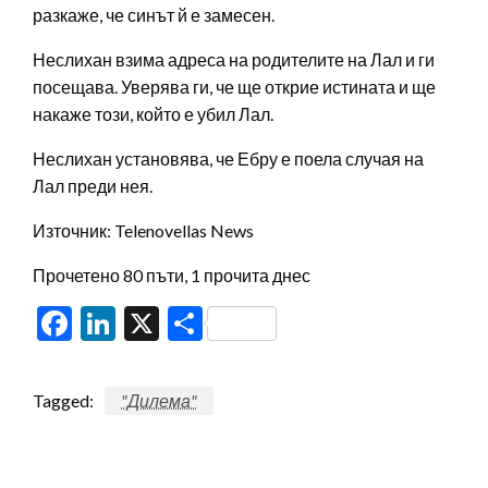
разкаже, че синът й е замесен.
Неслихан взима адреса на родителите на Лал и ги
посещава. Уверява ги, че ще открие истината и ще
накаже този, който е убил Лал.
Неслихан установява, че Ебру е поела случая на
Лал преди нея.
Източник: Telenovellas News
Прочетено 80 пъти, 1 прочита днес
Facebook
LinkedIn
X
Share
Tagged:
"Дилема"