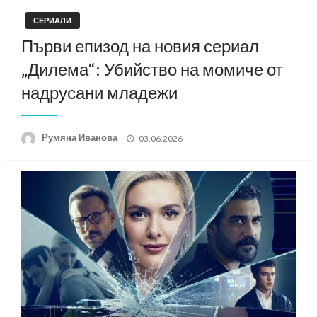
СЕРИАЛИ
Първи епизод на новия сериал
„Дилема“: Убийство на момиче от
надрусани младежи
Posted
Румяна Иванова
03.06.2026
on