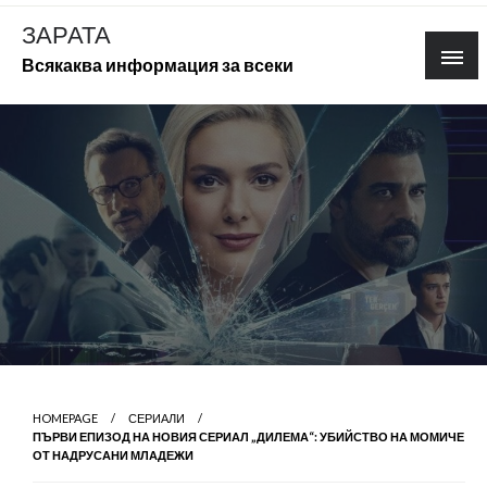
Skip
ЗАРАТА
to
Всякаква информация за всеки
content
HOMEPAGE
СЕРИАЛИ
ПЪРВИ ЕПИЗОД НА НОВИЯ СЕРИАЛ „ДИЛЕМА“: УБИЙСТВО НА МОМИЧЕ
ОТ НАДРУСАНИ МЛАДЕЖИ