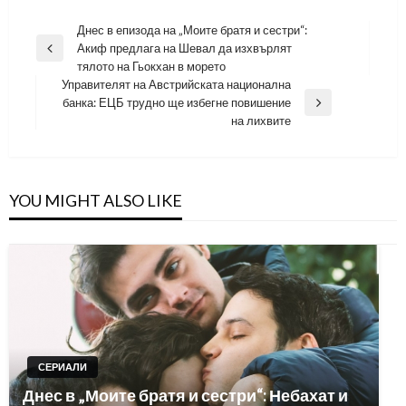
Навигация
Днес в епизода на „Моите братя и сестри“:
Акиф предлага на Шевал да изхвърлят
Previous
тялото на Гьокхан в морето
Post
Управителят на Австрийската национална
банка: ЕЦБ трудно ще избегне повишение
Next
на лихвите
Post
YOU MIGHT ALSO LIKE
СЕРИАЛИ
Днес в „Моите братя и сестри“: Небахат и