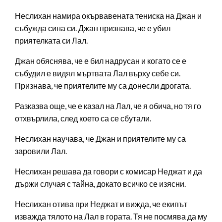
Неслихан намира окървавената тениска на Джан и
събужда сина си. Джан признава, че е убил
приятелката си Лал.
Джан обяснява, че е бил надрусан и когато се е
събудил е видял мъртвата Лал върху себе си.
Признава, че приятелите му са донесли дрогата.
Разказва още, че е казал на Лал, че я обича, но тя го
отхвърлила, след което са се сбутали.
Неслихан научава, че Джан и приятелите му са
заровили Лал.
Неслихан решава да говори с комисар Неджат и да
държи случая с тайна, докато всичко се изясни.
Неслихан отива при Неджат и вижда, че екипът
изважда тялото на Лал в гората. Тя не посмява да му