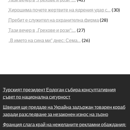
Хирошима почете жертвите на ядрения удар с…
(30)
Пребит е служител на охранителна фирма
(28)
Тази вечер в „Грехове и рози“:…
(27)
„В името на сина ми“ днес: Сема…
(26)
Турският президент Ердоган събира консултативния
съвет по национална сигурност
Швеция ще предаде на Украйна задържан товарен кораб
заради разследване за незаконен износ на зърно
Франция слага край на нежеланите рекламни обаждания: