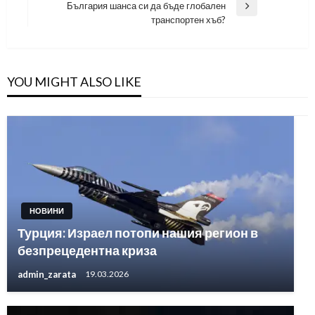
България шанса си да бъде глобален
Next
транспортен хъб?
Post
YOU MIGHT ALSO LIKE
НОВИНИ
Турция: Израел потопи нашия регион в
безпрецедентна криза
admin_zarata
19.03.2026