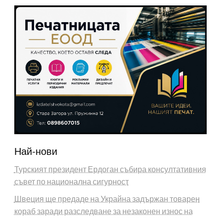
Най-нови
Турският президент Ердоган събира консултативния
съвет по национална сигурност
Швеция ще предаде на Украйна задържан товарен
кораб заради разследване за незаконен износ на