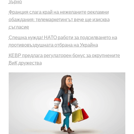
зърно
Франция слага край на нежеланите рекламни
обаждания: телемаркетингът вече ще изисква
съгласие
Спешна нужда! НАТО работи за подсилването на
противовъздушната отбрана на Украйна
КЕВР предлага регулаторен бонус за окрупнените
ВиК дружества