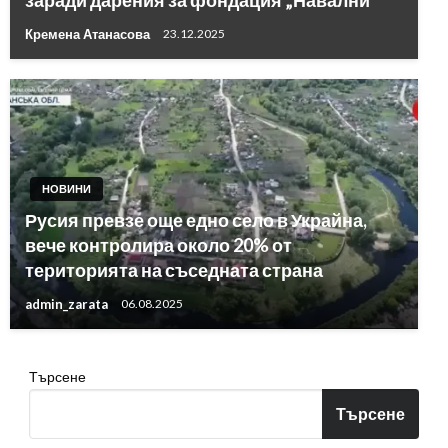
заради дарения за фондация „Навални“
Кремена Атанасова
23.12.2025
НОВИНИ
Русия превзе още едно село в Украйна,
вече контролира около 20% от
територията на съседната страна
admin_zarata
06.08.2025
Търсене
Търсене