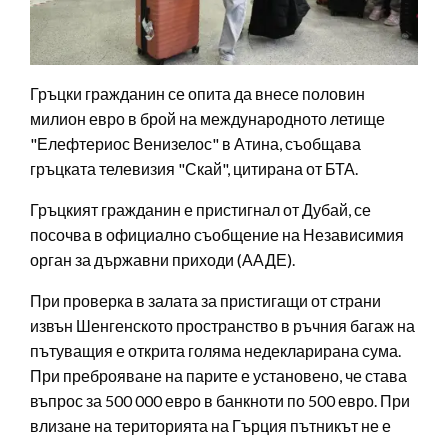
Гръцки гражданин се опита да внесе половин
милион евро в брой на международното летище
"Елефтериос Венизелос" в Атина, съобщава
гръцката телевизия "Скай", цитирана от БТА.
Гръцкият гражданин е пристигнал от Дубай, се
посочва в официално съобщение на Независимия
орган за държавни приходи (ААДЕ).
При проверка в залата за пристигащи от страни
извън Шенгенското пространство в ръчния багаж на
пътуващия е открита голяма недекларирана сума.
При преброяване на парите е установено, че става
въпрос за 500 000 евро в банкноти по 500 евро. При
влизане на територията на Гърция пътникът не е