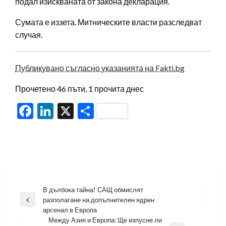
подал изискваната от закона декларация.
Сумата е иззета. Митническите власти разследват
случая.
Публикувано съгласно указанията на Fakti.bg
Прочетено 46 пъти, 1 прочита днес
Facebook
LinkedIn
X
Share
Навигация
В дълбока тайна! САЩ обмислят
разполагане на допълнителен ядрен
Previous
арсенал в Европа
Post
Между Азия и Европа: Ще изпусне ли