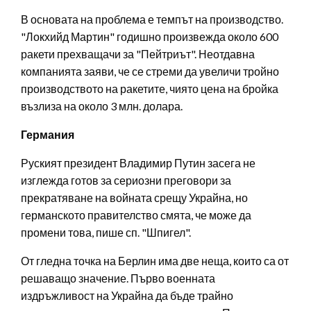
В основата на проблема е темпът на производство.
"Локхийд Мартин" годишно произвежда около 600
ракети прехващачи за "Пейтриът". Неотдавна
компанията заяви, че се стреми да увеличи тройно
производството на ракетите, чиято цена на бройка
възлиза на около 3 млн. долара.
Германия
Руският президент Владимир Путин засега не
изглежда готов за сериозни преговори за
прекратяване на войната срещу Украйна, но
германското правителство смята, че може да
промени това, пише сп. "Шпигел".
От гледна точка на Берлин има две неща, които са от
решаващо значение. Първо военната
издръжливост на Украйна да бъде трайно