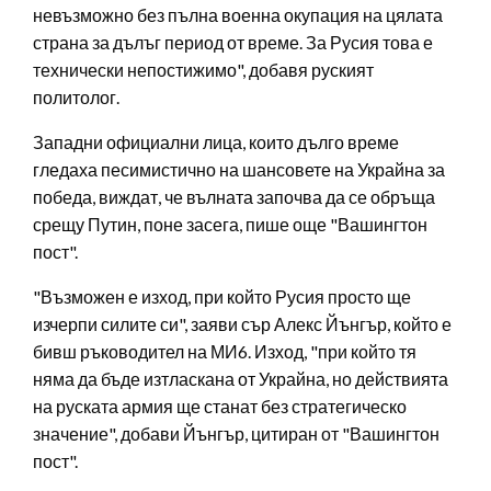
невъзможно без пълна военна окупация на цялата
страна за дълъг период от време. За Русия това е
технически непостижимо", добавя руският
политолог.
Западни официални лица, които дълго време
гледаха песимистично на шансовете на Украйна за
победа, виждат, че вълната започва да се обръща
срещу Путин, поне засега, пише още "Вашингтон
пост".
"Възможен е изход, при който Русия просто ще
изчерпи силите си", заяви сър Алекс Йънгър, който е
бивш ръководител на МИ6. Изход, "при който тя
няма да бъде изтласкана от Украйна, но действията
на руската армия ще станат без стратегическо
значение", добави Йънгър, цитиран от "Вашингтон
пост".