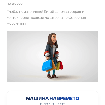
на Берое
Глобално затопляне! Китай започва редовни
контейнерни превози до Европа по Северния
морски път
МАШИНА НА ВРЕМЕТО
БЪЛГАРИЯ + СВЯТ