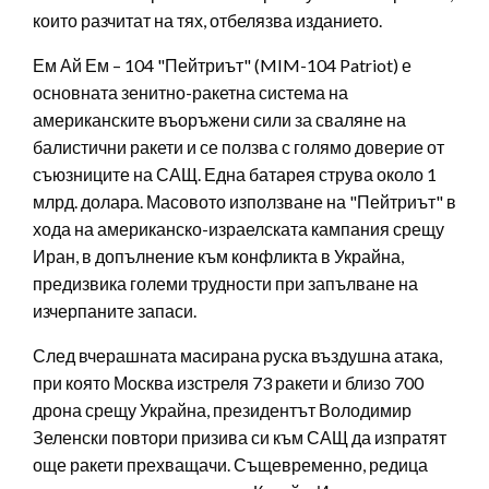
които разчитат на тях, отбелязва изданието.
Ем Ай Ем – 104 "Пейтриът" (MIM-104 Patriot) е
основната зенитно-ракетна система на
американските въоръжени сили за сваляне на
балистични ракети и се ползва с голямо доверие от
съюзниците на САЩ. Една батарея струва около 1
млрд. долара. Масовото използване на "Пейтриът" в
хода на американско-израелската кампания срещу
Иран, в допълнение към конфликта в Украйна,
предизвика големи трудности при запълване на
изчерпаните запаси.
След вчерашната масирана руска въздушна атака,
при която Москва изстреля 73 ракети и близо 700
дрона срещу Украйна, президентът Володимир
Зеленски повтори призива си към САЩ да изпратят
още ракети прехващачи. Същевременно, редица