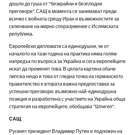
дошло до гуша от "безкрайни и безплодни
преговори". САЩ в момента се занимават преди
всичко с войната срещу Иран и възможностите за
сключване на мирно споразумение с Ислямската
република.
Европейски дипломати са единодушни, че от
началото на тази година на практика няма голям
напредък по въпроса за Украйна и сега европейците
искат да променят това. В цялата картина обаче
липсва нещо и това от гледна точка на германското
правителство е втората важна предпоставка за
успешни преговори: възможно най-единодушна
позиция и разработена с участието на Украйна обща
стратегия на европейците, обобщава "Шпигел".
САЩ
Руският президент Владимир Путин е подложен на