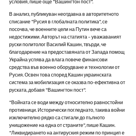
условия, пише още "Вашингтон пост".
В анализ, публикуван неотдавна в авторитетното
списание "Русия в глобалната политика", се
посочва, че военните цели на Путин вече са
недостижими. Авторът на статията – уважаваният
руски политолог Василий Кашин, твърди, че
благодарение на предоставяната от Запада помощ
Украйна успява да влага повече финансови
средства във военно оборудване и технологии от
Русия. Освен това според Кашин украинската
система за мобилизация се оказва по-ефективна от
руската, добавя "Вашингтон пост".
"Войната се води между относително равностойни
противници. Исторически погледнато, такива войни
изключително рядко са стигали до пълното
унищожение на една от страните", пише Кашин.
"Ликвидирането на антируския режим по принцип е