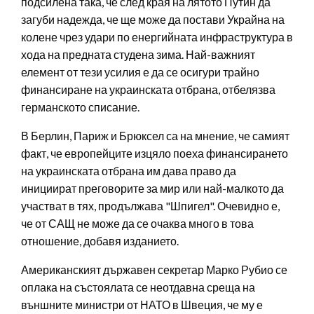
подсилена така, че след края на лятото Путин да
загуби надежда, че ще може да постави Украйна на
колене чрез удари по енергийната инфраструктура в
хода на предната студена зима. Най-важният
елемент от тези усилия е да се осигури трайно
финансиране на украинската отбрана, отбелязва
германското списание.
В Берлин, Париж и Брюксел са на мнение, че самият
факт, че европейците изцяло поеха финансирането
на украинската отбрана им дава право да
инициират преговорите за мир или най-малкото да
участват в тях, продължава "Шпигел". Очевидно е,
че от САЩ не може да се очаква много в това
отношение, добавя изданието.
Американският държавен секретар Марко Рубио се
оплака на състоялата се неотдавна среща на
външните министри от НАТО в Швеция, че му е