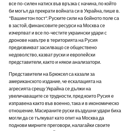
все по-силен натиск във връзка с начина, по който
би могъл да прекрати войната си в Украйна, пише в.
"Вашингтон пост". Руските сили на бойното поле са
в застой, финансовите ресурси на Москва се
изчерпват и все по-честите украински удари с
дронове навътре в територията на Русия
предизвикват засилващо се обществено
недоволство, казват руски и европейски
представители, както и някои анализатори.
Представители на Брюксел са казали за
американското издание, че ескалацията на
агресията срещу Украйна се дължи на
увеличаващите се трудности, пред които Русия е
изправена както във военно, така и в икономическо
отношение. Масираните руски въздушни удари биха
могли да се тълкуват като опит на Москва да
поднови мирните преговори, налагайки своите