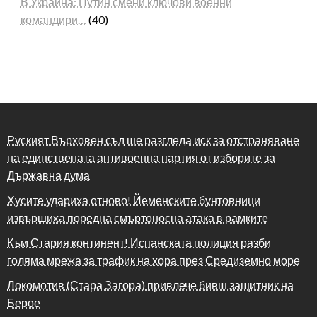
В Украйна: Путин смени ключови военни
командири…
(40)
Руският Върховен съд ще разгледа иск за отстраняване
на единствената антивоенна партия от изборите за
Държавна дума
Хусите удариха отново! Йеменските бунтовници
извършиха поредна смъртоносна атака в рамките
Към Стария континент! Испанската полиция разби
голяма мрежа за трафик на хора през Средиземно море
Локомотив (Стара Загора) привлече бивш защитник на
Берое