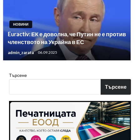
НОВИНИ
Euractiv: ЕК е доволна, че Путин не е против
членството на Украйна в ЕС
admin_zarata
06.09.2025
Търсене
Търсене