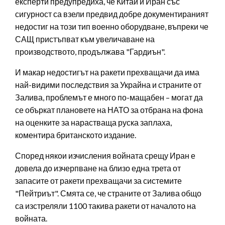
експерти предупредиха, че Китай и Иран със
сигурност са взели предвид добре документираният
недостиг на този тип военно оборудване, въпреки че
САЩ пристъпват към увеличаване на
производството, продължава "Гардиън".
И макар недостигът на ракети прехващачи да има
най-видими последствия за Украйна и страните от
Залива, проблемът е много по-мащабен – могат да
се объркат плановете на НАТО за отбрана на фона
на оценките за нарастваща руска заплаха,
коментира британското издание.
Според някои изчисления войната срещу Иран е
довела до изчерпване на близо една трета от
запасите от ракети прехващачи за системите
"Пейтриът". Смята се, че страните от Залива общо
са изстреляли 1100 такива ракети от началото на
войната.