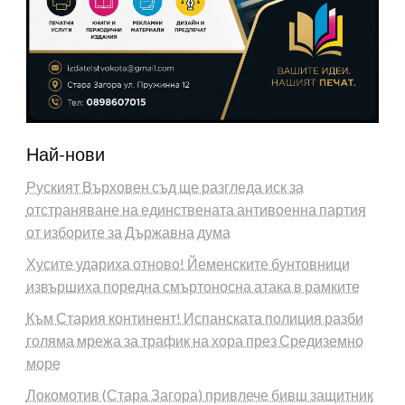
Най-нови
Руският Върховен съд ще разгледа иск за
отстраняване на единствената антивоенна партия
от изборите за Държавна дума
Хусите удариха отново! Йеменските бунтовници
извършиха поредна смъртоносна атака в рамките
Към Стария континент! Испанската полиция разби
голяма мрежа за трафик на хора през Средиземно
море
Локомотив (Стара Загора) привлече бивш защитник