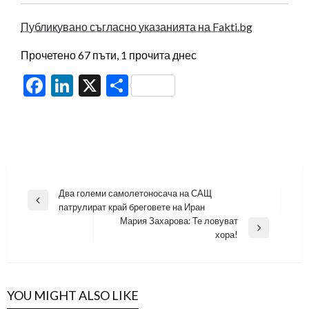
Публикувано съгласно указанията на Fakti.bg
Прочетено 67 пъти, 1 прочита днес
Facebook
LinkedIn
X
Share
Навигация
Два големи самолетоносача на САЩ
Previous
патрулират край бреговете на Иран
Post
Мария Захарова: Те ловуват
Next
хора!
Post
YOU MIGHT ALSO LIKE