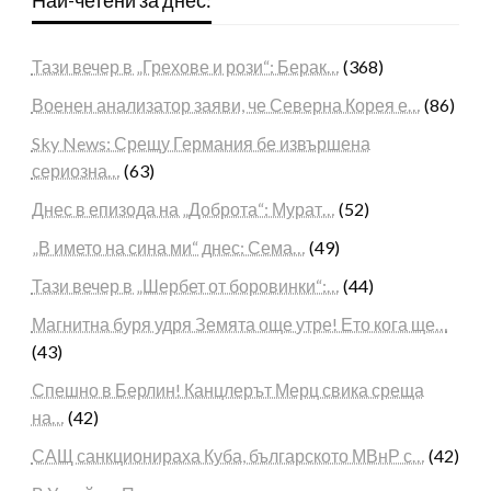
Тази вечер в „Грехове и рози“: Берак…
(368)
Военен анализатор заяви, че Северна Корея е…
(86)
Sky News: Срещу Германия бе извършена
сериозна…
(63)
Днес в епизода на „Доброта“: Мурат…
(52)
„В името на сина ми“ днес: Сема…
(49)
Тази вечер в „Шербет от боровинки“:…
(44)
Магнитна буря удря Земята още утре! Ето кога ще…
(43)
Спешно в Берлин! Канцлерът Мерц свика среща
на…
(42)
САЩ санкционираха Куба, българското МВнР с…
(42)