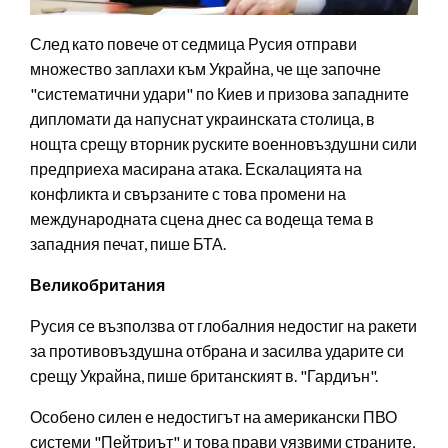
След като повече от седмица Русия отправи
множество заплахи към Украйна, че ще започне
"систематични удари" по Киев и призова западните
дипломати да напуснат украинската столица, в
нощта срещу вторник руските военновъздушни сили
предприеха масирана атака. Ескалацията на
конфликта и свързаните с това промени на
международната сцена днес са водеща тема в
западния печат, пише БТА.
Великобритания
Русия се възползва от глобалния недостиг на ракети
за противовъздушна отбрана и засилва ударите си
срещу Украйна, пише британският в. "Гардиън".
Особено силен е недостигът на американски ПВО
системи "Пейтриът" и това прави уязвими страните,