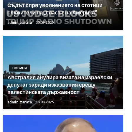
Съдът спря уволнението на стотици
служители на „Гласът на Америка“
admin_zarata
30.09.2025
НОВИНИ
Австралия анулира визата на израелски
депутат заради изказвания срещу
палестинската държавност
admin_zarata
18.08.2025