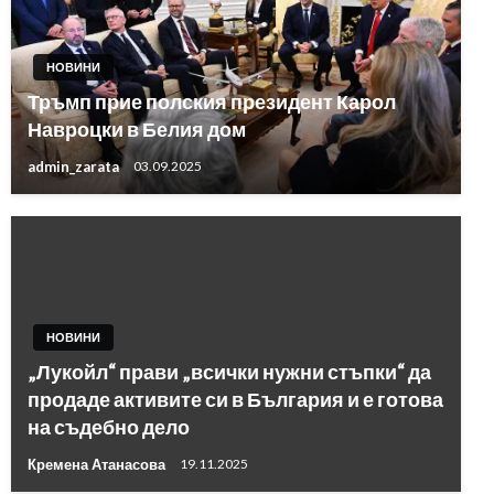
НОВИНИ
Тръмп прие полския президент Карол
Навроцки в Белия дом
admin_zarata
03.09.2025
НОВИНИ
„Лукойл“ прави „всички нужни стъпки“ да
продаде активите си в България и е готова
на съдебно дело
Кремена Атанасова
19.11.2025