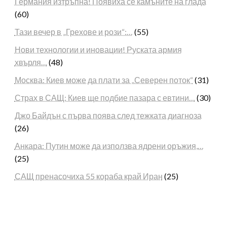
Германия изтръпна! Появиха се камъните на глада
(60)
Тази вечер в „Грехове и рози“:…
(55)
Нови технологии и иновации! Руската армия
хвърля…
(48)
Москва: Киев може да плати за „Северен поток“
(31)
Страх в САЩ: Киев ще подбие пазара с евтини…
(30)
Джо Байдън с първа поява след тежката диагноза
(26)
Анкара: Путин може да използва ядрени оръжия,…
(25)
САЩ пренасочиха 55 кораба край Иран
(25)