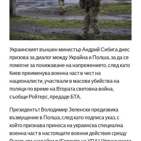
Украинският външен министър Андрий Сибига днес
призова за диалог между Украйна и Полша, за да се
помогне за понижаване на напрежението, след като
Киев преименува военна част в чест на
националисти, участвали в масови убийства на
поляци по време на Втората световна война,
съобщи Ройтерс, предаде БТА.
Президентът Володимир Зеленски предизвика
възмущение в Полша, след като подписа указ, с
който признава приноса на украинска специална
военна част в настоящите военни действия срещу
Русия, кръщавайки я "Героите на УПА" (Украинската