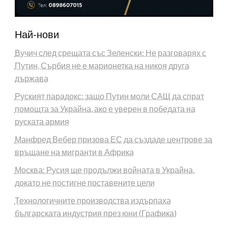
Най-нови
Вучич след срещата със Зеленски: Не разговарях с
Путин, Сърбия не е марионетка на никоя друга
държава
Руският парадокс: защо Путин моли САЩ да спрат
помощта за Украйна, ако е уверен в победата на
руската армия
Манфред Вебер призова ЕС да създаде центрове за
връщане на мигранти в Африка
Москва: Русия ще продължи войната в Украйна,
докато не постигне поставените цели
Технологичните производства издърпаха
българската индустрия през юни (Графика)