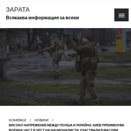
Skip
ЗАРАТА
to
Всякаква информация за всеки
content
HOMEPAGE
НОВИНИ
ВИСОКО НАПРЕЖЕНИЕ МЕЖДУ ПОЛША И УКРАЙНА: КИЕВ ПРЕИМЕНУВА
ВОЕННА ЧАСТ В ЧЕСТ НА НАЦИОНАЛИСТИ, УЧАСТВАЛИ В МАСОВИ