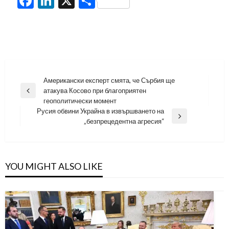
Facebook
LinkedIn
X
Share
Навигация
Американски експерт смята, че Сърбия ще
атакува Косово при благоприятен
Previous
геополитически момент
Post
Русия обвини Украйна в извършването на
Next
„безпрецедентна агресия“
Post
YOU MIGHT ALSO LIKE