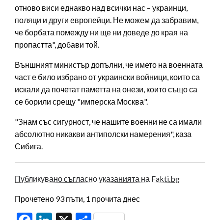
отново виси еднакво над всички нас – украинци,
поляци и други европейци. Не можем да забравим,
че борбата помежду ни ще ни доведе до края на
пропастта", добави той.
Външният министър допълни, че името на военната
част е било избрано от украински войници, които са
искали да почетат паметта на онези, които също са
се борили срещу "имперска Москва".
"Знам със сигурност, че нашите военни не са имали
абсолютно никакви антиполски намерения", каза
Сибига.
Публикувано съгласно указанията на Fakti.bg
Прочетено 93 пъти, 1 прочита днес