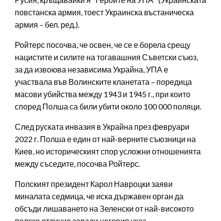
повстанска армия, тоест Украинска въстаническа
армия – бел. ред.).
Ройтерс посочва, че освен, че се е борела срещу
нацистите и силите на тогавашния Съветски съюз,
за да извоюва независима Украйна, УПА е
участвала във Волинските кланетата – поредица
масови убийства между 1943 и 1945 г., при които
според Полша са били убити около 100 000 поляци.
След руската инвазия в Украйна през февруари
2022 г. Полша е един от най-верните съюзници на
Киев, но историческият спор усложни отношенията
между съседите, посочва Ройтерс.
Полският президент Карол Навроцки заяви
миналата седмица, че иска държавен орган да
обсъди лишаването на Зеленски от най-високото
полско отличие заради неговия указ.