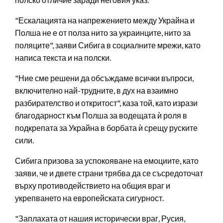
"Ескалацията на напрежението между Украйна и
Полша не е от полза нито за украинците, нито за
поляците", заяви Сибига в социалните мрежи, като
написа текста и на полски.
"Ние сме решени да обсъждаме всички въпроси,
включително най-трудните, в дух на взаимно
разбирателство и откритост", каза той, като изрази
благодарност към Полша за водещата ѝ роля в
подкрепата за Украйна в борбата ѝ срещу руските
сили.
Сибига призова за успокояване на емоциите, като
заяви, че и двете страни трябва да се съсредоточат
върху противодействието на общия враг и
укрепването на европейската сигурност.
"Заплахата от нашия исторически враг, Русия,