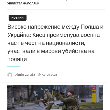
УБИЙСТВА НА ПОЛЯЦИ
НОВИНИ
Високо напрежение между Полша и
Украйна: Киев преименува военна
част в чест на националисти,
участвали в масови убийства на
поляци
Posted
admin_zarata
03.06.2026
on