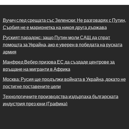
Вучич след срещата със Зеленски: Не разговарях с Путин,
Сърбия не е марионетка на никоя друга държава
Руският парадокс: защо Путин моли САЩ да спрат
помощта за Украйна, ако е уверен в победата на руската
армия
Манфред Вебер призова ЕС да създаде центрове за
връщане на мигранти в Африка
Москва: Русия ще продължи войната в Украйна, докато не
постигне поставените цели
Технологичните производства издърпаха българската
индустрия през юни (Графика)