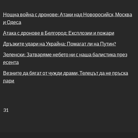
Нощна война с дронове: Атаки над Новоросийск, Москва
и Одеса
Атака с дронове в Белгород: Експлозии и пожари
Дръзките удари на Украйна: Помагат ли на Путин?
Зеленски: Затваряме небето ни с наша балистика през
есента
Везните да бягат от чужди драми, Телецът да не пръска
пари
31