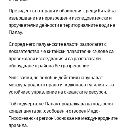
Президентът отправи и обвинения срещу Китай за
извършване на неразрешени изследователски и
проучвателни дейности в териториалните води на
Палау.
Според него палуанските власти разполагат с
доказателства, че китайски плавателни съдове са
провеждали изследвания и са разполагали
оборудване в района без разрешение.
Уипс заяви, че подобни действия нарушават
международното право и подкопават усилията за
устойчиво управление на океанските ресурси.
Той подчерта, че Палау продължава да подкрепя
концепцията за „свободен и отворен Индо-
Тихоокеански регион“, основан на международните
правила.