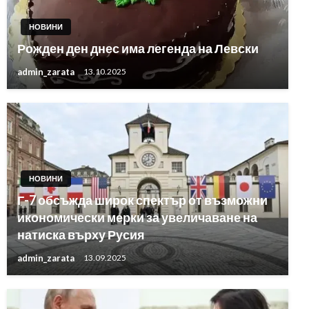
НОВИНИ
Рожден ден днес има легенда на Левски
admin_zarata
13.10.2025
НОВИНИ
Г-7 обсъжда широк спектър от възможни
икономически мерки за увеличаване на
натиска върху Русия
admin_zarata
13.09.2025