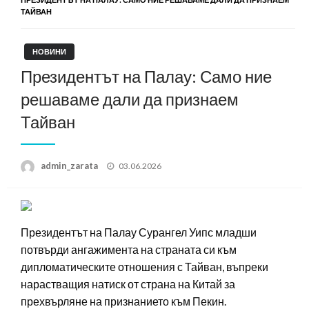
ТАЙВАН
НОВИНИ
Президентът на Палау: Само ние
решаваме дали да признаем
Тайван
Posted
admin_zarata
03.06.2026
on
Президентът на Палау Сурангел Уипс младши
потвърди ангажимента на страната си към
дипломатическите отношения с Тайван, въпреки
нарастващия натиск от страна на Китай за
прехвърляне на признанието към Пекин.