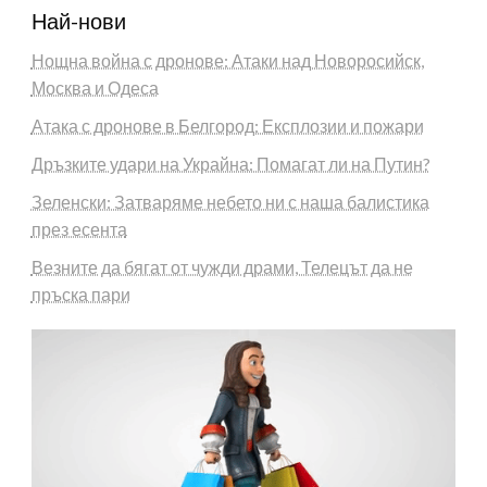
Най-нови
Нощна война с дронове: Атаки над Новоросийск,
Москва и Одеса
Атака с дронове в Белгород: Експлозии и пожари
Дръзките удари на Украйна: Помагат ли на Путин?
Зеленски: Затваряме небето ни с наша балистика
през есента
Везните да бягат от чужди драми, Телецът да не
пръска пари