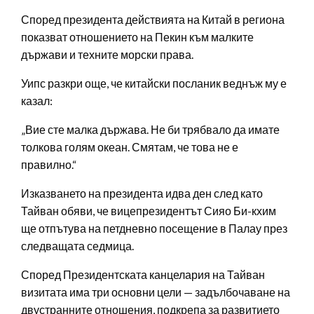
Според президента действията на Китай в региона
показват отношението на Пекин към малките
държави и техните морски права.
Уипс разкри още, че китайски посланик веднъж му е
казал:
„Вие сте малка държава. Не би трябвало да имате
толкова голям океан. Смятам, че това не е
правилно.“
Изказването на президента идва ден след като
Тайван обяви, че вицепрезидентът Сияо Би-кхим
ще отпътува на петдневно посещение в Палау през
следващата седмица.
Според Президентската канцелария на Тайван
визитата има три основни цели — задълбочаване на
двустранните отношения, подкрепа за развитието