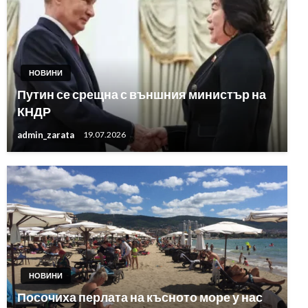
НОВИНИ
Путин се срещна с външния министър на
КНДР
admin_zarata
19.07.2026
НОВИНИ
Посочиха перлата на късното море у нас