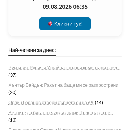
09.08.2026 06:35
Кликни тук!
Най-четени за днес:
Румъния, Русия и Украйна с първи коментари след…
(37)
Хънтър Байдън: Ракът на баща ми се разпространи
(20)
Орлин Горанов отвори сърцето си на 69
(14)
Везните да бягат от чужди драми, Телецът да не…
(13)
Русия атакува Одеса и Николаев, екологична криза в