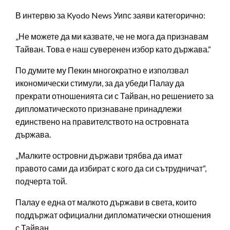
В интервю за Kyodo News Уипс заяви категорично:
„Не можете да ми казвате, че не мога да признавам
Тайван. Това е наш суверенен избор като държава.“
По думите му Пекин многократно е използвал
икономически стимули, за да убеди Палау да
прекрати отношенията си с Тайван, но решението за
дипломатическото признаване принадлежи
единствено на правителството на островната
държава.
„Малките островни държави трябва да имат
правото сами да избират с кого да си сътрудничат“,
подчерта той.
Палау е една от малкото държави в света, които
поддържат официални дипломатически отношения
с Тайван.