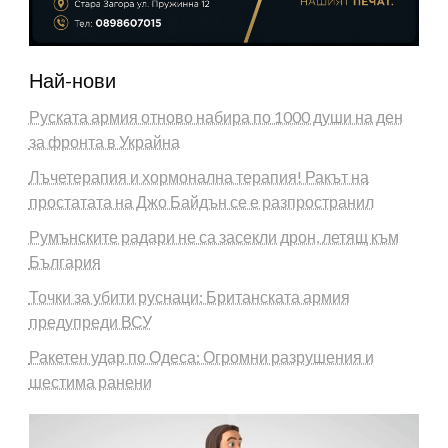
Най-нови
Руската армия отново набира по 1000 души на ден
за фронта в Украйна
Лъчетерапия и хормонална терапия! Ракът на
простатата на Джо Байдън се е разпространил
Румънските радари не са засекли дрон, летящ към
България
Точки за убити руснаци: Британската армия
предупреди ВСУ
Ракетен удар по Одеса: Огромни разрушения и
шестима ранени