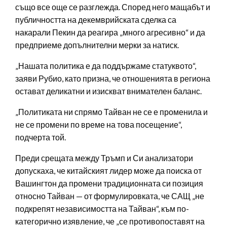
също все още се разглежда. Според него мащабът и
публичността на декемврийската сделка са
накарали Пекин да реагира „много агресивно“ и да
предприеме допълнителни мерки за натиск.
„Нашата политика е да поддържаме статуквото“,
заяви Рубио, като призна, че отношенията в региона
остават деликатни и изискват внимателен баланс.
„Политиката ни спрямо Тайван не се е променила и
не се промени по време на това посещение“,
подчерта той.
Преди срещата между Тръмп и Си анализатори
допускаха, че китайският лидер може да поиска от
Вашингтон да промени традиционната си позиция
относно Тайван — от формулировката, че САЩ „не
подкрепят независимостта на Тайван“, към по-
категорично изявление, че „се противопоставят на