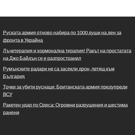
Руската армия отново набира по 1000 души на ден за
фронта в Украйна
Лъчетерапия и хормонална терапия! Ракът на простатата
на Джо Байдън се е разпространил
Румънските радари не са засекли дрон, летящ към
България
Точки за убити руснаци: Британската армия предупреди
ВСУ
Ракетен удар по Одеса: Огромни разрушения и шестима
ранени