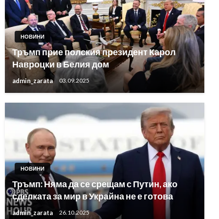
НОВИНИ
Тръмп прие полския президент Карол
Навроцки в Белия дом
admin_zarata
03.09.2025
НОВИНИ
Тръмп: Няма да се срещам с Путин, ако
сделката за мир в Украйна не е готова
admin_zarata
26.10.2025