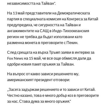
независимостта на Тайван“.
На 13 май представители на Демократическата
партия в специалната комисия на Конгреса за Китай
предупредиха, че сигурността на Тайван и
ангажиментите на САЩ в Индо-Тихоокеанския
регион не трябва да бъдат използвани като
разменна монета в преговорите с Пекин.
След срещата на върха Тръмп заяви в интервю за
Fox News на 15 май, че все още обмисля дали да
одобри новия пакет оръжия за Тайван.
На въпрос от какво зависи решението му,
американският президент отговори:
„Засега задържам решението и то зависи от Китай.
Честно казано, това е много добър коз в преговорите
за нас. Става дума за много оръжия.“