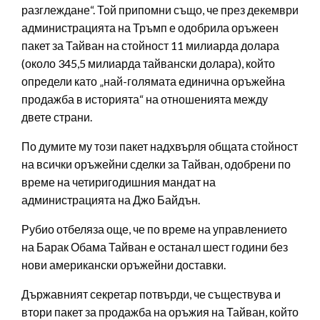
разглеждане“. Той припомни също, че през декември
администрацията на Тръмп е одобрила оръжеен
пакет за Тайван на стойност 11 милиарда долара
(около 345,5 милиарда тайвански долара), който
определи като „най-голямата единична оръжейна
продажба в историята“ на отношенията между
двете страни.
По думите му този пакет надхвърля общата стойност
на всички оръжейни сделки за Тайван, одобрени по
време на четиригодишния мандат на
администрацията на Джо Байдън.
Рубио отбеляза още, че по време на управлението
на Барак Обама Тайван е останал шест години без
нови американски оръжейни доставки.
Държавният секретар потвърди, че съществува и
втори пакет за продажба на оръжия на Тайван, който