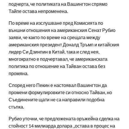
подчерта, че политиката на Вашингтон спрямо
Тайпе остава непроменена.
По време на изслушване пред Комисията по
външни отношения на американския Сенат Рубио
заяви, че както по време на срещата между
американския президент Доналд Тръмп и китайския
лидер Си Дзинпин в Китай, така и след нея,
многократно е подчертавал, че американската
политика по отношение на Тайван остава без
промяна.
Според него Пекин е настоявал Вашингтон да
промени формулировките си относно Тайван, но
Съединените щати не са направили подобна
стъпка.
Рубио уточни, че предложената оръжейна сделка на
стойност 14 милиарда долара „остава в процес на