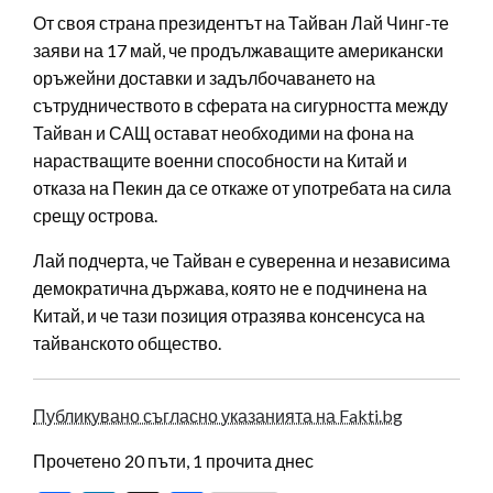
От своя страна президентът на Тайван Лай Чинг-те
заяви на 17 май, че продължаващите американски
оръжейни доставки и задълбочаването на
сътрудничеството в сферата на сигурността между
Тайван и САЩ остават необходими на фона на
нарастващите военни способности на Китай и
отказа на Пекин да се откаже от употребата на сила
срещу острова.
Лай подчерта, че Тайван е суверенна и независима
демократична държава, която не е подчинена на
Китай, и че тази позиция отразява консенсуса на
тайванското общество.
Публикувано съгласно указанията на Fakti.bg
Прочетено 20 пъти, 1 прочита днес