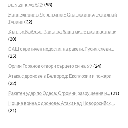
предупреди ВСУ
(58)
Напрежение в Черно море: Опасни инциденти край
Турция
(32)
Хънтър Байдън: Ракът на баща ми се разпространи
(28)
САЩ с критичен недостиг на ракети, Русия следи…
(25)
Орлин Горанов отвори сърцето си на 69
(24)
Атака с дронове в Белгород: Експлозии и пожари
(22)
Ракетен удар по Одеса: Огромни разрушения и…
(21)
Нощна война с дронове: Атаки над Новоросийск,…
(21)