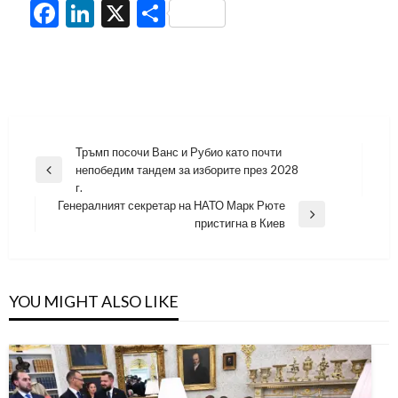
Facebook
LinkedIn
X
Share
Навигация
Тръмп посочи Ванс и Рубио като почти
непобедим тандем за изборите през 2028
Previous
г.
Post
Генералният секретар на НАТО Марк Рюте
Next
пристигна в Киев
Post
YOU MIGHT ALSO LIKE