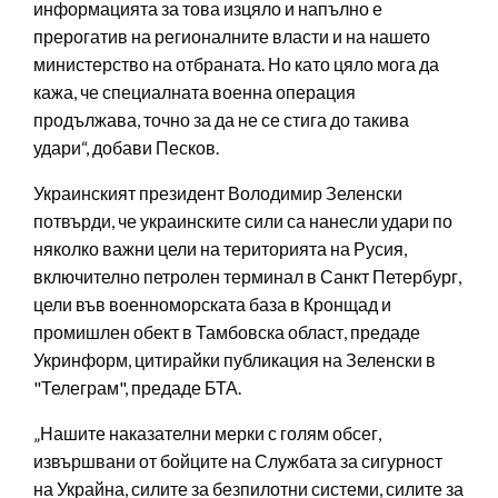
информацията за това изцяло и напълно е
прерогатив на регионалните власти и на нашето
министерство на отбраната. Но като цяло мога да
кажа, че специалната военна операция
продължава, точно за да не се стига до такива
удари“, добави Песков.
Украинският президент Володимир Зеленски
потвърди, че украинските сили са нанесли удари по
няколко важни цели на територията на Русия,
включително петролен терминал в Санкт Петербург,
цели във военноморската база в Кронщад и
промишлен обект в Тамбовска област, предаде
Укринформ, цитирайки публикация на Зеленски в
"Телеграм", предаде БТА.
„Нашите наказателни мерки с голям обсег,
извършвани от бойците на Службата за сигурност
на Украйна, силите за безпилотни системи, силите за