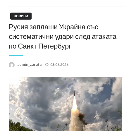
НОВИНИ
Русия заплаши Украйна със
систематични удари след атаката
по Санкт Петербург
Posted
admin_zarata
03.06.2026
on