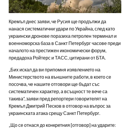
Кремъл днес заяви, че Русия ще продължи да
нанася систематични удари по Украйна, след като
украински дронове поразиха петролен терминал и
военноморска база в Санкт Петербург часове преди
началото на престижен икономически форум,
предадоха Ройтерс и ТАСС, цитирани от БТА.
„Бих искал да ви припомня изявлението на
Министерството на външните работи, в което се
посочва, че нашите отговори ще бъдат със
систематичен характер, а всъщност те вече са
такива“, заяви пред репортери говорителят на
Кремъл Дмитрий Песков в отговор на въпрос за
украинската атака срещу Санкт Петербург.
„Що се отнася до конкретния [отговор] на ударите: