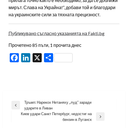
прилага точно както е необходимо, за да се доближи
мирът. Слава на Украйна!“, добави той и благодари
на украинските сили за тяхната прецизност.
Публикувано съгласно указанията на Fakti.bg
Прочетено 85 пъти, 1 прочита днес
Facebook
LinkedIn
X
Share
Навигация
Тръмп: Нарекох Нетаняху „луд“ заради
Previous
ударите в Ливан
Post
Киев удари Санкт Петербург, недостиг на
Next
бензин в Луганск
Post