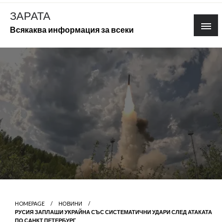
Skip
ЗАРАТА
to
Всякаква информация за всеки
content
HOMEPAGE
НОВИНИ
РУСИЯ ЗАПЛАШИ УКРАЙНА СЪС СИСТЕМАТИЧНИ УДАРИ СЛЕД АТАКАТА
ПО САНКТ ПЕТЕРБУРГ