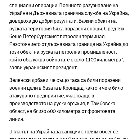
специални операции, Военното разузнаване на
Украйна и Държавната гранична служба на Украйна,
доведоха до добри резултати. Важни обекти на
руската територия бяха поразени снощи. Сред тях
беше Петербургският петролен терминал.
Разстоянието от държавната граница на Украйна до
този обект на руската петролна промишленост,
който обслужва войната, е около 1100 километра“,
заяви украинският президент.
Зеленски добави, че също така са били поразени
военни цели в базата в Кронщад, както и че е било
атакувано предприятие, участващо в
производството на руски оръжия, в Тамбовска
област, на близо 600 километра от фронтовата
линия.
„Планът на Украйна за санкции с голям обсег се