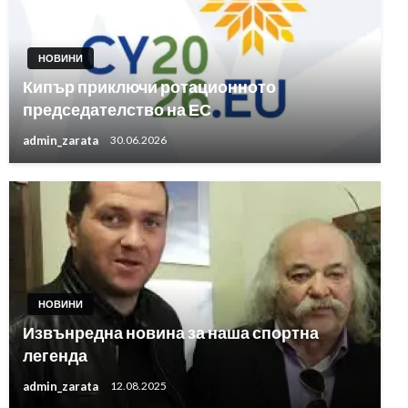
НОВИНИ
Кипър приключи ротационното
председателство на ЕС
admin_zarata
30.06.2026
НОВИНИ
Извънредна новина за наша спортна
легенда
admin_zarata
12.08.2025