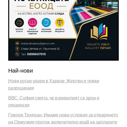
Най-нови
Нови руски удари в Харков: Жертви и тежки
разрушения
ВВС: София смята, че взривилият се дрон е
украински
Говори Техеран: Имаме нови условия за отварянето
на Ормузкия проток, включително край на заплахите