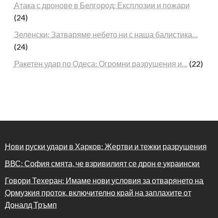
Атака с дронове в Белгород: Експлозии и пожари
(24)
Зеленски: Затваряме небето ни с наша балистика…
(24)
Ракетен удар по Одеса: Огромни разрушения и…
(22)
Нови руски удари в Харков: Жертви и тежки разрушения
ВВС: София смята, че взривилият се дрон е украински
Говори Техеран: Имаме нови условия за отварянето на
Ормузкия проток, включително край на заплахите от
Доналд Тръмп