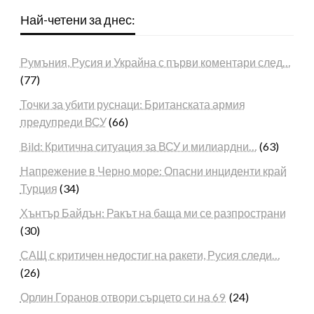
Най-четени за днес:
Румъния, Русия и Украйна с първи коментари след…
(77)
Точки за убити руснаци: Британската армия
предупреди ВСУ
(66)
Bild: Критична ситуация за ВСУ и милиардни…
(63)
Напрежение в Черно море: Опасни инциденти край
Турция
(34)
Хънтър Байдън: Ракът на баща ми се разпространи
(30)
САЩ с критичен недостиг на ракети, Русия следи…
(26)
Орлин Горанов отвори сърцето си на 69
(24)