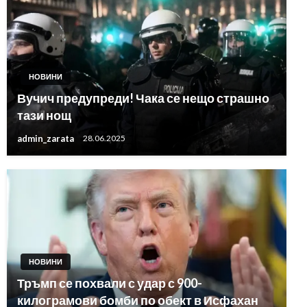
НОВИНИ
Вучич предупреди! Чака се нещо страшно
тази нощ
admin_zarata
28.06.2025
НОВИНИ
Тръмп се похвали с удар с 900-
килограмови бомби по обект в Исфахан