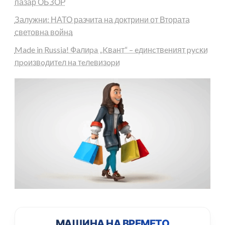
пазар ОБЗОР
Залужни: НАТО разчита на доктрини от Втората
световна война
Made in Russia! Фaлиpa „Kвaнт“ – eдинcтвeният pycĸи
пpoизвoдитeл нa тeлeвизopи
МАШИНА НА ВРЕМЕТО