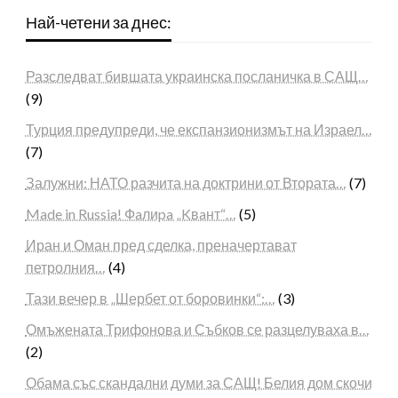
Най-четени за днес:
Разследват бившата украинска посланичка в САЩ…
(9)
Турция предупреди, че експанзионизмът на Израел…
(7)
Залужни: НАТО разчита на доктрини от Втората…
(7)
Made in Russia! Фaлиpa „Kвaнт“…
(5)
Иран и Оман пред сделка, преначертават
петролния…
(4)
Тази вечер в „Шербет от боровинки“:…
(3)
Омъжената Трифонова и Събков се разцелуваха в…
(2)
Обама със скандални думи за САЩ! Белия дом скочи