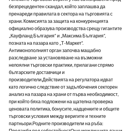
безпрецедентен скандал, който заплашва да
пренареди правилата в сектора на търговията с
храни. Комисията за защита на конкуренцията
официално образува производства срещу гигантите
„Кауфланд България“ и „Максима България“,
позната на пазара като „Т-Маркет“.
Антимонополният орган започва мащабно
разследване за установяване на възможни
нелоялни търговски практики, прилагани спрямо
българските доставчици и
производители.Действията на регулатора идват
като логично следствие от задълбочения секторен
анализ на пазара на храни от първа необходимост,
при който бяха подложени на щателна проверка
ценовата политика, бонусите, надценките и общите
търговски условия между веригите и техните
партньори.Родните производители на ръба:
Продажби под себестойностОще междинните данни