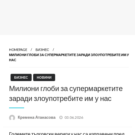
HOMEPAGE
БИЗНЕС
МИЛИОНИ ГЛОБИ ЗА СУПЕРМАРКЕТИТЕ ЗАРАДИ ЗЛОУПОТРЕБИТЕ ИМ У
НАС
БИЗНЕС
НОВИНИ
Милиони глоби за супермаркетите
заради злоупотребите им у нас
Posted
Кремена Атанасова
03.06.2026
on
Големите търговски вериги у нас са изправени пред