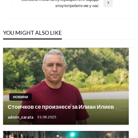
Next
злоупотребите им у нас
Post
YOU MIGHT ALSO LIKE
НОВИНИ
Стоичков се произнесе за Илиан Илиев
admin_zarata
31.08.2025