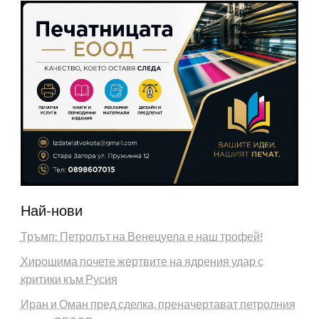
Най-нови
Тръмп: Петролът на Венецуела е наш трофей!
Хирошима почете жертвите на ядрения удар с
критики към Русия
Иран и Оман пред сделка, преначертават петролния