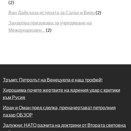
(2)
Ван Дайк каза истината за Салах и Вирц
(2)
Захарова призовава за учредяване на
Международен…
(2)
Тръмп: Петролът на Венецуела е наш трофей!
Хирошима почете жертвите на ядрения удар с критики
към Русия
Иран и Оман пред сделка, преначертават петролния
пазар ОБЗОР
Залужни: НАТО разчита на доктрини от Втората световна