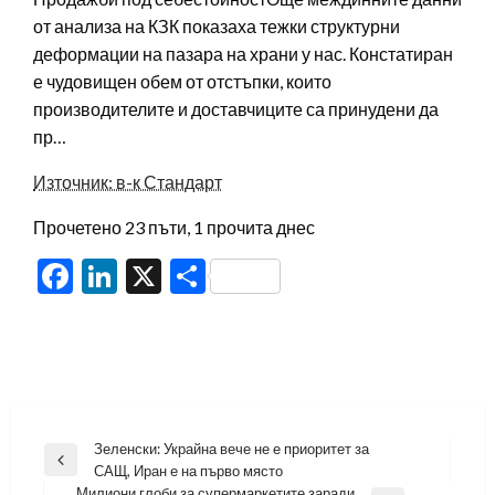
от анализа на КЗК показаха тежки структурни
деформации на пазара на храни у нас. Констатиран
е чудовищен обем от отстъпки, които
производителите и доставчиците са принудени да
пр…
Източник: в-к Стандарт
Прочетено 23 пъти, 1 прочита днес
Facebook
LinkedIn
X
Share
Навигация
Зеленски: Украйна вече не е приоритет за
Previous
САЩ, Иран е на първо място
Post
Милиони глоби за супермаркетите заради