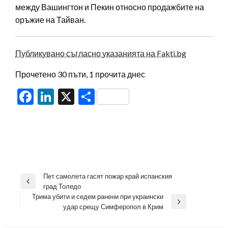
между Вашингтон и Пекин относно продажбите на
оръжие на Тайван.
Публикувано съгласно указанията на Fakti.bg
Прочетено 30 пъти, 1 прочита днес
Facebook
LinkedIn
X
Share
Навигация
Пет самолета гасят пожар край испанския
Previous
град Толедо
Post
Трима убити и седем ранени при украински
Next
удар срещу Симферопол в Крим
Post