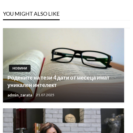
YOU MIGHT ALSO LIKE
НОВИНИ
Родените на тези 4 дати от месеца имат
уникален интелект
admin_zarata
21.07.2025