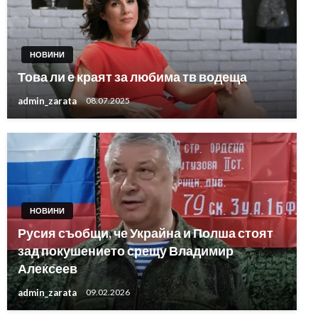
НОВИНИ
Това ли е краят за любима тв водеща
admin_zarata
08.07.2025
НОВИНИ
Русия съобщи, че Украйна и Полша стоят
зад покушението срещу Владимир
Алексеев
admin_zarata
09.02.2026