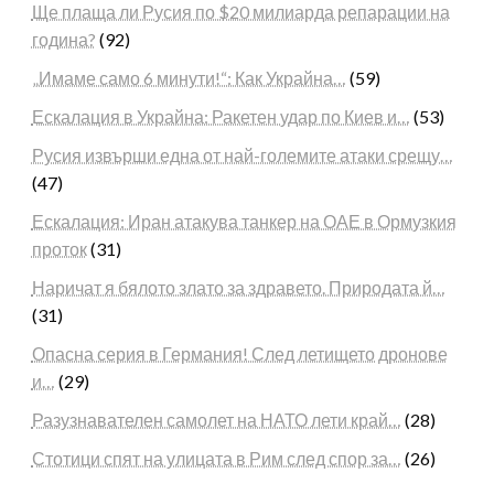
Ще плаща ли Русия по $20 милиарда репарации на
година?
(92)
„Имаме само 6 минути!“: Как Украйна…
(59)
Ескалация в Украйна: Ракетен удар по Киев и…
(53)
Русия извърши една от най-големите атаки срещу…
(47)
Ескалация: Иран атакува танкер на ОАЕ в Ормузкия
проток
(31)
Наричат я бялото злато за здравето. Природата й…
(31)
Опасна серия в Германия! След летището дронове
и…
(29)
Разузнавателен самолет на НАТО лети край…
(28)
Стотици спят на улицата в Рим след спор за…
(26)