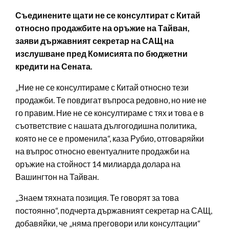
Съединените щати не се консултират с Китай
относно продажбите на оръжие на Тайван,
заяви държавният секретар на САЩ на
изслушване пред Комисията по бюджетни
кредити на Сената.
„Ние не се консултираме с Китай относно тези
продажби. Те повдигат въпроса редовно, но ние не
го правим. Ние не се консултираме с тях и това е в
съответствие с нашата дългогодишна политика,
която не се е променила“, каза Рубио, отговаряйки
на въпрос относно евентуалните продажби на
оръжие на стойност 14 милиарда долара на
Вашингтон на Тайван.
„Знаем тяхната позиция. Те говорят за това
постоянно“, подчерта държавният секретар на САЩ,
добавяйки, че „няма преговори или консултации“