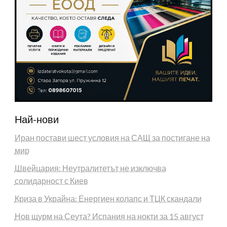
Най-нови
Иран постави шест условия на САЩ за постигане на
мир
Швейцария: Неутралитетът не изключва
солидарност с Киев
Криза в Украйна: Енергиен колапс и ТЦК скандали
Нов щурм на Сеута? Испания на нокти за 15 август