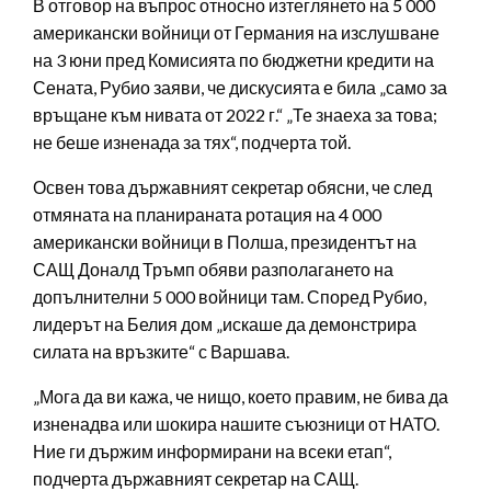
В отговор на въпрос относно изтеглянето на 5 000
американски войници от Германия на изслушване
на 3 юни пред Комисията по бюджетни кредити на
Сената, Рубио заяви, че дискусията е била „само за
връщане към нивата от 2022 г.“ „Те знаеха за това;
не беше изненада за тях“, подчерта той.
Освен това държавният секретар обясни, че след
отмяната на планираната ротация на 4 000
американски войници в Полша, президентът на
САЩ Доналд Тръмп обяви разполагането на
допълнителни 5 000 войници там. Според Рубио,
лидерът на Белия дом „искаше да демонстрира
силата на връзките“ с Варшава.
„Мога да ви кажа, че нищо, което правим, не бива да
изненадва или шокира нашите съюзници от НАТО.
Ние ги държим информирани на всеки етап“,
подчерта държавният секретар на САЩ.