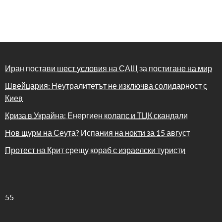
Иран постави шест условия на САЩ за постигане на мир
Швейцария: Неутралитетът не изключва солидарност с
Киев
Криза в Украйна: Енергиен колапс и ТЦК скандали
Нов щурм на Сеута? Испания на нокти за 15 август
Протест на Крит срещу кораб с израелски туристи
55