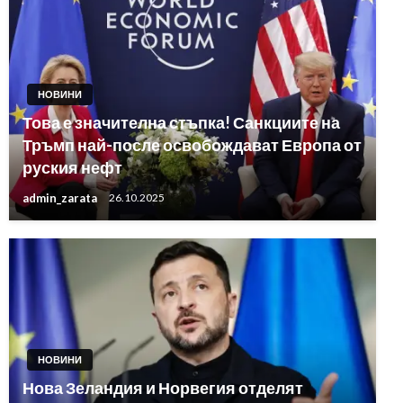
НОВИНИ
Това е значителна стъпка! Санкциите на
Тръмп най-после освобождават Европа от
руския нефт
admin_zarata
26.10.2025
НОВИНИ
Нова Зеландия и Норвегия отделят