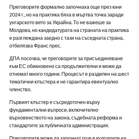
Преговорите формално започнаха още през юни
2024 г., но на практика бяха в мъртва точка заради
унгарското вето за Украйна. То не важеше за
Молдова, но кандидатурата на страната на практика
е разглеждана заедно с тази на съседната страна,
отбелязва Франс прес.
ДПА посочва, че преговорите за присъединяване
към ЕС обикновено са продължителни и може да
отнемат много години. Процесът е разделен на шест
тематични клъстера и не гарантира евентуално
членство.
Първият клъстер е съсредоточен върху
фундаментални въпроси, включително
върховенството на закона, съдебната реформа и
стандартите за публичната администрация.
Преговорите може да започнат още в кулоарите на