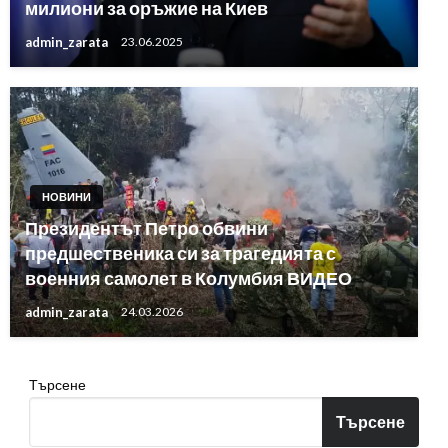
милиони за оръжие на Киев
admin_zarata
23.06.2025
НОВИНИ
Президентът Петро обвини
предшественика си за трагедията с
военния самолет в Колумбия ВИДЕО
admin_zarata
24.03.2026
Търсене
Търсене