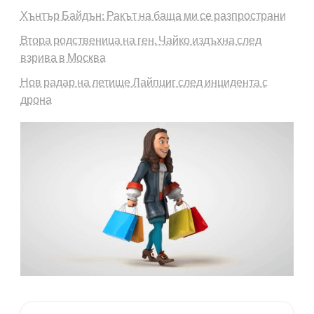
Хънтър Байдън: Ракът на баща ми се разпространи
Втора родственица на ген. Чайко издъхна след
взрива в Москва
Нов радар на летище Лайпциг след инцидента с
дрона