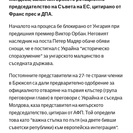
председателство на Съвета на ЕС, цитирано от
Франс прес и ДПА.
Началото на процеса бе блокирано от Унгария при
предишния премиер Виктор Орбан. Неговият
наследник на поста Петер Мадяр обаче обяви
снощи, че е постигнал с Украйна "историческо
споразумение" за унгарското малцинство в
съседната държава.
Постоянните представители на 27-те страни членки
в Брюксел са дали предварително одобрение за
официалното отваряне на първия клъстер (група
преговорни глави) в преговори с Украйна и съседна
Молдова, каза представител на кипърското
председателство, цитиран от АФП. Той определи
това като "важна стъпка по пътя (на двете бивши
съветски републики) към европейска интеграция".