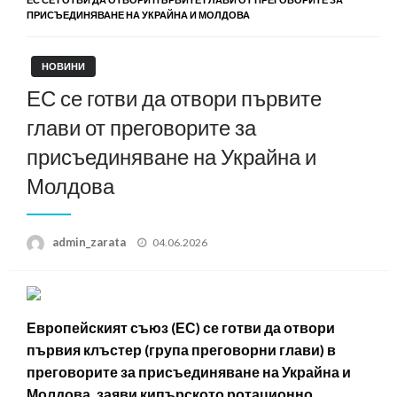
ПРИСЪЕДИНЯВАНЕ НА УКРАЙНА И МОЛДОВА
НОВИНИ
ЕС се готви да отвори първите
глави от преговорите за
присъединяване на Украйна и
Молдова
Posted
admin_zarata
04.06.2026
on
Европейският съюз (ЕС) се готви да отвори
първия клъстер (група преговорни глави) в
преговорите за присъединяване на Украйна и
Молдова, заяви кипърското ротационно