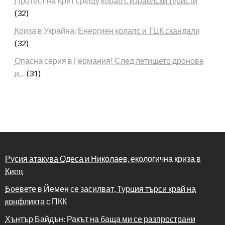
Протест на Крит срещу кораб с израелски туристи
(32)
Криза в Украйна: Енергиен колапс и ТЦК скандали
(32)
Опасна серия в Германия! След летището дронове
и…
(31)
Русия атакува Одеса и Николаев, екологична криза в
Киев
Боевете в Йемен се засилват, Турция търси край на
конфликта с ПКК
Хънтър Байдън: Ракът на баща ми се разпространи