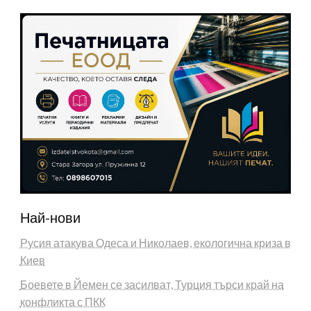
Най-нови
Русия атакува Одеса и Николаев, екологична криза в
Киев
Боевете в Йемен се засилват, Турция търси край на
конфликта с ПКК