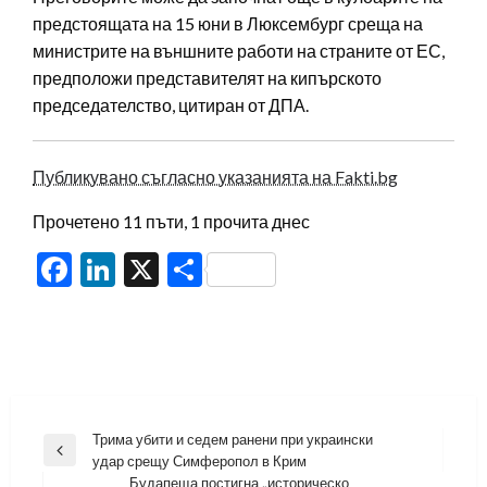
предстоящата на 15 юни в Люксембург среща на
министрите на външните работи на страните от ЕС,
предположи представителят на кипърското
председателство, цитиран от ДПА.
Публикувано съгласно указанията на Fakti.bg
Прочетено 11 пъти, 1 прочита днес
Facebook
LinkedIn
X
Share
Навигация
Трима убити и седем ранени при украински
Previous
удар срещу Симферопол в Крим
Post
Будапеща постигна „историческо