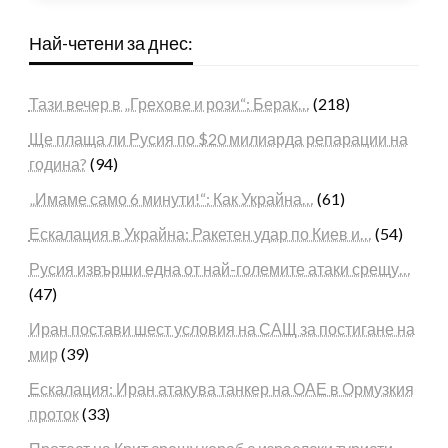
Най-четени за днес:
Тази вечер в „Грехове и рози“: Берак…
(218)
Ще плаща ли Русия по $20 милиарда репарации на
година?
(94)
„Имаме само 6 минути!“: Как Украйна…
(61)
Ескалация в Украйна: Ракетен удар по Киев и…
(54)
Русия извърши една от най-големите атаки срещу…
(47)
Иран постави шест условия на САЩ за постигане на
мир
(39)
Ескалация: Иран атакува танкер на ОАЕ в Ормузкия
проток
(33)