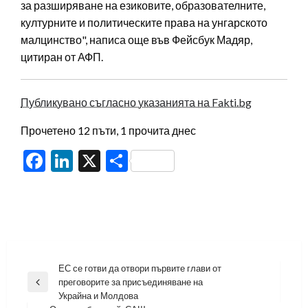
за разширяване на езиковите, образователните,
културните и политическите права на унгарското
малцинство", написа още във Фейсбук Мадяр,
цитиран от АФП.
Публикувано съгласно указанията на Fakti.bg
Прочетено 12 пъти, 1 прочита днес
Facebook
LinkedIn
X
Share
Навигация
ЕС се готви да отвори първите глави от
преговорите за присъединяване на
Previous
Украйна и Молдова
Post