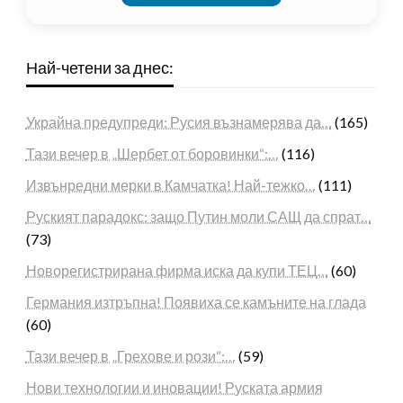
Най-четени за днес:
Украйна предупреди: Русия възнамерява да…
(165)
Тази вечер в „Шербет от боровинки“:…
(116)
Извънредни мерки в Камчатка! Най-тежко…
(111)
Руският парадокс: защо Путин моли САЩ да спрат…
(73)
Новорегистрирана фирма иска да купи ТЕЦ…
(60)
Германия изтръпна! Появиха се камъните на глада
(60)
Тази вечер в „Грехове и рози“:…
(59)
Нови технологии и иновации! Руската армия