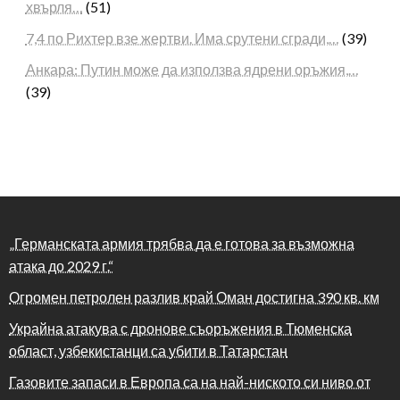
хвърля…
(51)
7,4 по Рихтер взе жертви. Има срутени сгради,…
(39)
Анкара: Путин може да използва ядрени оръжия,…
(39)
„Германската армия трябва да е готова за възможна
атака до 2029 г.“
Огромен петролен разлив край Оман достигна 390 кв. км
Украйна атакува с дронове съоръжения в Тюменска
област, узбекистанци са убити в Татарстан
Газовите запаси в Европа са на най-ниското си ниво от