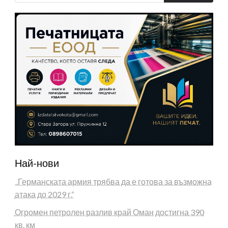
Най-нови
„Германската армия трябва да е готова за възможна
атака до 2029 г.“
Огромен петролен разлив край Оман достигна 390
кв. км