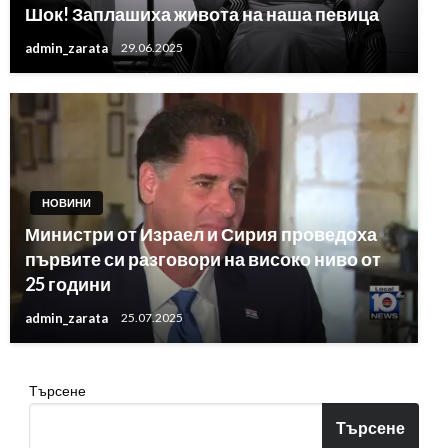
Шок! Заплашиха живота на наша певица
admin_zarata
29.06.2025
НОВИНИ
Министри от Израел и Сирия проведоха
първите си разговори на високо ниво от
25 години
admin_zarata
25.07.2025
Търсене
Търсене