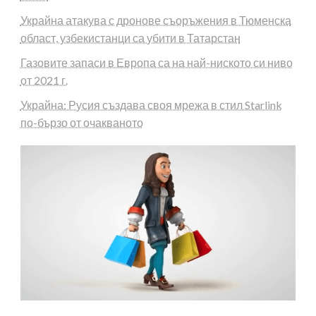
Украйна атакува с дронове съоръжения в Тюменска
област, узбекистанци са убити в Татарстан
Газовите запаси в Европа са на най-ниското си ниво
от 2021 г.
Украйна: Русия създава своя мрежа в стил Starlink
по-бързо от очакваното