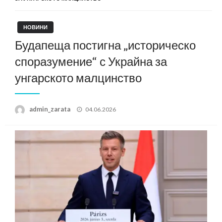
НОВИНИ
Будапеща постигна „историческо
споразумение“ с Украйна за
унгарското малцинство
Posted
admin_zarata
04.06.2026
on