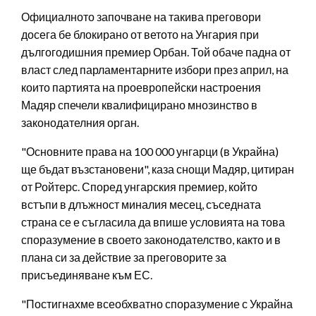
Официалното започване на такива преговори
досега бе блокирано от ветото на Унгария при
дългогодишния премиер Орбан. Той обаче падна от
власт след парламентарните избори през април, на
които партията на проевропейски настроения
Мадяр спечели квалифицирано мнозинство в
законодателния орган.
"Основните права на 100 000 унгарци (в Украйна)
ще бъдат възстановени", каза снощи Мадяр, цитиран
от Ройтерс. Според унгарския премиер, който
встъпи в длъжност миналия месец, съседната
страна се е съгласила да впише условията на това
споразумение в своето законодателство, както и в
плана си за действие за преговорите за
присъединяване към ЕС.
"Постигнахме всеобхватно споразумение с Украйна