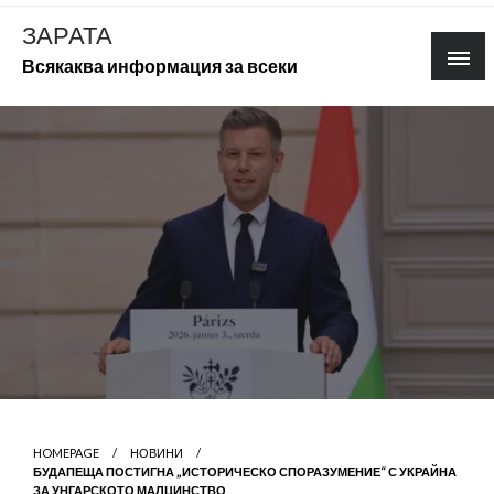
Skip
ЗАРАТА
to
Всякаква информация за всеки
content
HOMEPAGE
НОВИНИ
БУДАПЕЩА ПОСТИГНА „ИСТОРИЧЕСКО СПОРАЗУМЕНИЕ“ С УКРАЙНА
ЗА УНГАРСКОТО МАЛЦИНСТВО