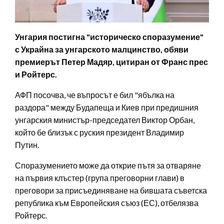
Унгария постигна "историческо споразумение"
с Украйна за унгарското малцинство, обяви
премиерът Петер Мадяр, цитиран от Франс прес
и Ройтерс.
АФП посочва, че въпросът е бил "ябълка на
раздора" между Будапеща и Киев при предишния
унгарския министър-председател Виктор Орбан,
който бе близък с руския президент Владимир
Путин.
Споразумението може да открие пътя за отваряне
на първия клъстер (група преговорни глави) в
преговори за присъединяване на бившата съветска
република към Европейския съюз (ЕС), отбелязва
Ройтерс.