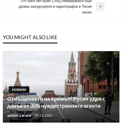
Отстрел без край: САЩ ликвидираха още
двама заподозрени в наркотрафик в Тихия
Next
океан
Post
YOU MIGHT ALSO LIKE
НОВИНИ
Отмъщението на Кремъл! Русия удря с
данък от 30% чуждестранните агенти
admin_zarata
20.11.2025