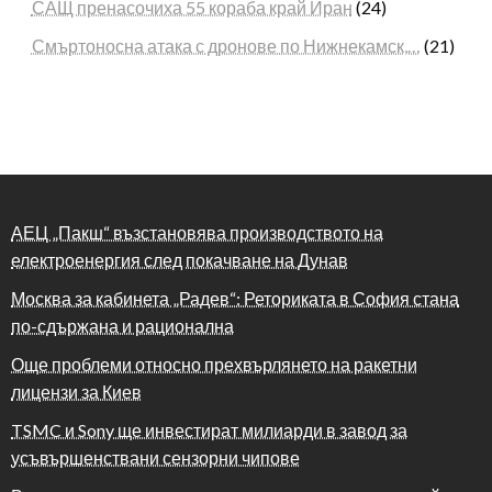
САЩ пренасочиха 55 кораба край Иран
(24)
Смъртоносна атака с дронове по Нижнекамск,…
(21)
АЕЦ „Пакш“ възстановява производството на
електроенергия след покачване на Дунав
Москва за кабинета „Радев“: Реториката в София стана
по-сдържана и рационална
Още проблеми относно прехвърлянето на ракетни
лицензи за Киев
TSMC и Sony ще инвестират милиарди в завод за
усъвършенствани сензорни чипове