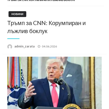
НОВИНИ
Тръмп за CNN: Корумпиран и
лъжлив боклук
Posted
admin_zarata
04.06.2026
on