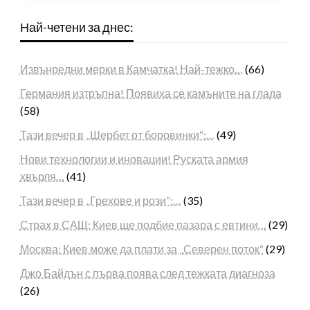
Най-четени за днес:
Извънредни мерки в Камчатка! Най-тежко…
(66)
Германия изтръпна! Появиха се камъните на глада
(58)
Тази вечер в „Шербет от боровинки“:…
(49)
Нови технологии и иновации! Руската армия
хвърля…
(41)
Тази вечер в „Грехове и рози“:…
(35)
Страх в САЩ: Киев ще подбие пазара с евтини…
(29)
Москва: Киев може да плати за „Северен поток“
(29)
Джо Байдън с първа поява след тежката диагноза
(26)