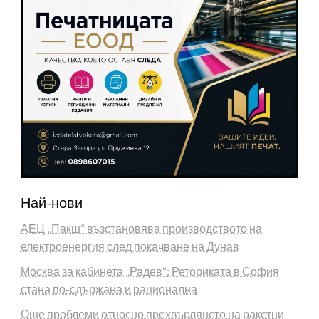
Най-нови
АЕЦ „Пакш“ възстановява производството на
електроенергия след покачване на Дунав
Москва за кабинета „Радев“: Реториката в София
стана по-сдържана и рационална
Още проблеми относно прехвърлянето на ракетни