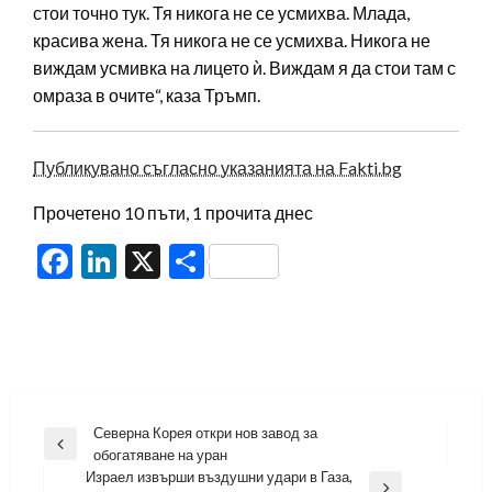
стои точно тук. Тя никога не се усмихва. Млада,
красива жена. Тя никога не се усмихва. Никога не
виждам усмивка на лицето ѝ. Виждам я да стои там с
омраза в очите“, каза Тръмп.
Публикувано съгласно указанията на Fakti.bg
Прочетено 10 пъти, 1 прочита днес
Facebook
LinkedIn
X
Share
Навигация
Северна Корея откри нов завод за
Previous
обогатяване на уран
Post
Израел извърши въздушни удари в Газа,