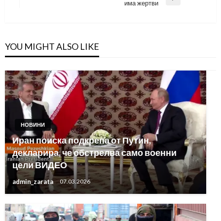
Next
има жертви
Post
YOU MIGHT ALSO LIKE
НОВИНИ
Иран поиска подкрепа от Путин,
декларира, че обстрелва само военни
цели ВИДЕО
admin_zarata
07.03.2026