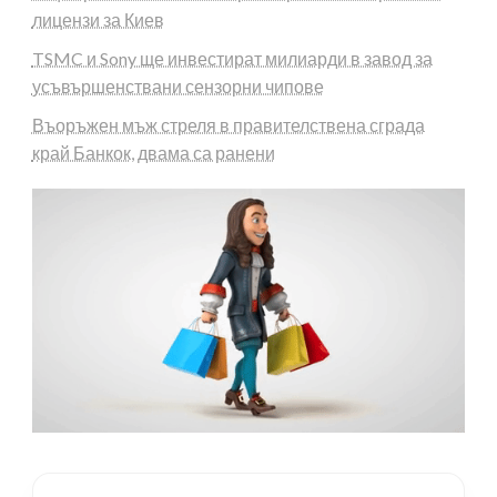
лицензи за Киев
TSMC и Sony ще инвестират милиарди в завод за
усъвършенствани сензорни чипове
Въоръжен мъж стреля в правителствена сграда
край Банкок, двама са ранени