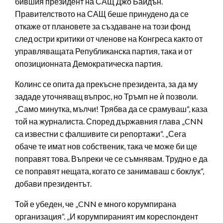
бившия президент на САЩ Джо Байдън.
Правителството на САЩ беше принудено да се
откаже от плановете за създаване на този фонд
след остри критики от членове на Конгреса както от
управляващата Републиканска партия, така и от
опозиционната Демократическа партия.
Колинс се опита да прекъсне президента, за да му
зададе уточняващ въпрос, но Тръмп не ѝ позволи.
„Само минутка, мълчи! Трябва да се срамуваш“, каза
той на журналиста. Според държавния глава „CNN
са известни с фалшивите си репортажи“. „Сега
обаче те имат нов собственик, така че може би ще
поправят това. Въпреки че се съмнявам. Трудно е да
се поправят нещата, когато се занимаваш с боклук“,
добави президентът.
Той е убеден, че „CNN е много корумпирана
организация“. „И корумпираният им кореспондент