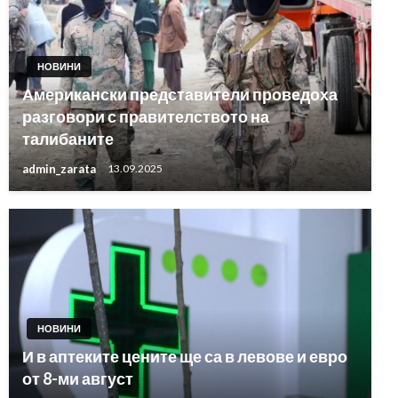
НОВИНИ
Американски представители проведоха
разговори с правителството на
талибаните
admin_zarata
13.09.2025
НОВИНИ
И в аптеките цените ще са в левове и евро
от 8-ми август