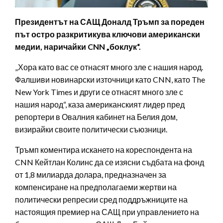
Президентът на САЩ Доналд Тръмп за пореден
път остро разкритикува ключови американски
медии, наричайки CNN „боклук“.
„Хора като вас се отнасят много зле с нашия народ.
Фалшиви новинарски източници като CNN, като The
New York Times и други се отнасят много зле с
нашия народ“, каза американският лидер пред
репортери в Овалния кабинет на Белия дом,
визирайки своите политически съюзници.
Тръмп коментира искането на кореспондента на
CNN Кейтлан Колинс да се изясни съдбата на фонд
от 1,8 милиарда долара, предназначен за
компенсиране на предполагаеми жертви на
политически репресии сред поддръжниците на
настоящия премиер на САЩ при управлението на