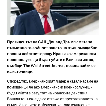
Президентът на САЩ Доналд Тръмп смята за
възможно възобновяването на пълномащабни
военни действия срещу Иран, ако американски
военнослужещи бъдат убити в Близкия изток,
съобщи The Wall Street Journal, позовавайки се
на източници.
Според тях, американският лидер е казал насаме на
помощници, че ако американски военнослужещи
бъдат убити в резултат на иранските действия,
Вашингтон може да се откаже от прекратяването на
огъня. Изданието отбелязва, че това изявление