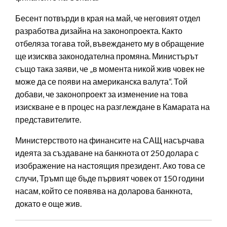
Бесент потвърди в края на май, че неговият отдел
разработва дизайна на законопроекта. Както
отбеляза тогава той, въвеждането му в обращение
ще изисква законодателна промяна. Министърът
също така заяви, че „в момента никой жив човек не
може да се появи на американска валута“. Той
добави, че законопроект за изменение на това
изискване е в процес на разглеждане в Камарата на
представителите.
Министерството на финансите на САЩ насърчава
идеята за създаване на банкнота от 250 долара с
изображение на настоящия президент. Ако това се
случи, Тръмп ще бъде първият човек от 150 години
насам, който се появява на доларова банкнота,
докато е още жив.