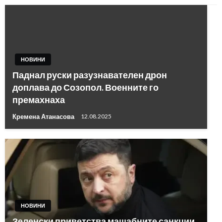
НОВИНИ
Паднал руски разузнавателен дрон
доплава до Созопол. Военните го
премахнаха
Кремена Атанасова
12.08.2025
НОВИНИ
Зеленски приветства мащабните санкции