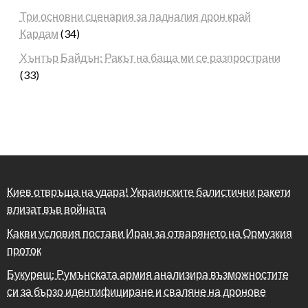
Три основни сценария за падналия дрон край
Кардам
(34)
Хънтър Байдън: Ракът на баща ми се разпространи
(33)
Киев отвръща на удара! Украинските балистични ракети
влизат във войната
Какви условия постави Иран за отварянето на Ормузкия
проток
Букурещ: Румънската армия анализира възможностите
си за бързо идентифициране и сваляне на дронове