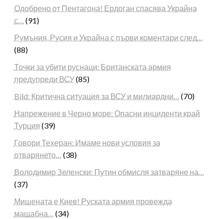
Одобрено от Пентагона! Ердоган спасява Украйна
с…
(91)
Румъния, Русия и Украйна с първи коментари след…
(88)
Точки за убити руснаци: Британската армия
предупреди ВСУ
(85)
Bild: Критична ситуация за ВСУ и милиардни…
(70)
Напрежение в Черно море: Опасни инциденти край
Турция
(39)
Говори Техеран: Имаме нови условия за
отварянето…
(38)
Володимир Зеленски: Путин обмисля затваряне на…
(37)
Мишената е Киев! Руската армия провежда
мащабна…
(34)