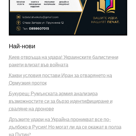
Най-нови
Киев отвръща на удара! Украинските балистични
ракети влизат във войната
Какви условия постави Иран за отварянето на
Ормузкия проток
Букурещ: Румънската армия анализира
възможностите си за бързо идентифициране и
сваляне на дронове
Дръзките удари на Украйна проникват все по-
дълбоко в Русия! Но могат ли да се окажат в полза
на Путин?