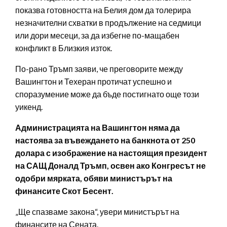
показва готовността на Белия дом да толерира
незначителни схватки в продължение на седмици
или дори месеци, за да избегне по-мащабен
конфликт в Близкия изток.
По-рано Тръмп заяви, че преговорите между
Вашингтон и Техеран протичат успешно и
споразумение може да бъде постигнато още този
уикенд.
Администрацията на Вашингтон няма да
настоява за въвеждането на банкнота от 250
долара с изображение на настоящия президент
на САЩ Доналд Тръмп, освен ако Конгресът не
одобри мярката, обяви министърът на
финансите Скот Бесент.
„Ще спазваме закона“, увери министърът на
финансите на Сената.