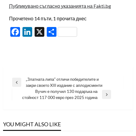
Публикувано съгласно указанията на Fakti.bg
Прочетено 14 пъти, 1 прочита днес
Facebook
LinkedIn
X
Share
Навигация
„Златната липа“ отличи победителите и
Previous
закри своето XIII издание с аплодисменти
Post
Вучич е получил 130 подаръка на
Next
стойност 117 000 евро през 2025 година
Post
YOU MIGHT ALSO LIKE