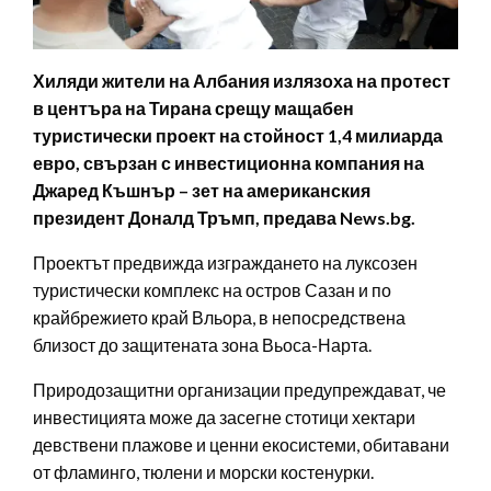
Хиляди жители на Албания излязоха на протест
в центъра на Тирана срещу мащабен
туристически проект на стойност 1,4 милиарда
евро, свързан с инвестиционна компания на
Джаред Къшнър – зет на американския
президент Доналд Тръмп, предава News.bg.
Проектът предвижда изграждането на луксозен
туристически комплекс на остров Сазан и по
крайбрежието край Вльора, в непосредствена
близост до защитената зона Вьоса-Нарта.
Природозащитни организации предупреждават, че
инвестицията може да засегне стотици хектари
девствени плажове и ценни екосистеми, обитавани
от фламинго, тюлени и морски костенурки.