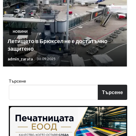
НОВИНИ
Летището в Брюксел не е достатъчно
защитено
admin_zarata
30.09.2025
Търсене
Търсене