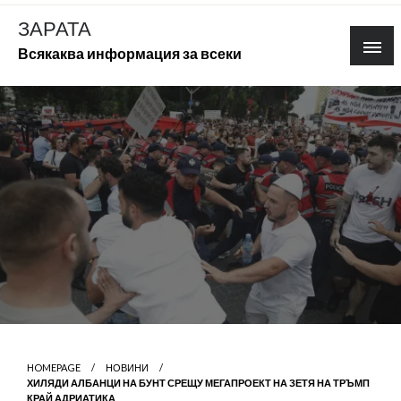
Skip
ЗАРАТА
to
Всякаква информация за всеки
content
HOMEPAGE
НОВИНИ
ХИЛЯДИ АЛБАНЦИ НА БУНТ СРЕЩУ МЕГАПРОЕКТ НА ЗЕТЯ НА ТРЪМП
КРАЙ АДРИАТИКА