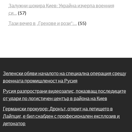
Залужни шокира Киев: Украйна изчерпа военния
си…
(57)
Тази вечер в „Грехове и рози“:…
(55)
Зеленски обяви началото на специална операция срещу
военната промишленост на Русия
Русия разпространи видеозапис, показващ последиците
от удари по логистичен център в района на Киев
Германски прокурор: Дронът, открит на летището в
Лайпциг, е бил снабден с професионален експлозив и
детонатор