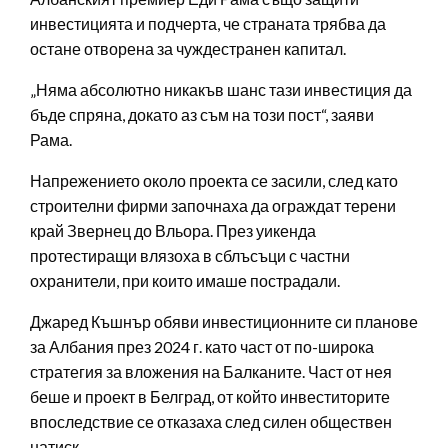
инвестицията и подчерта, че страната трябва да
остане отворена за чуждестранен капитал.
„Няма абсолютно никакъв шанс тази инвестиция да
бъде спряна, докато аз съм на този пост“, заяви
Рама.
Напрежението около проекта се засили, след като
строителни фирми започнаха да ограждат терени
край Звернец до Вльора. През уикенда
протестиращи влязоха в сблъсъци с частни
охранители, при които имаше пострадали.
Джаред Къшнър обяви инвестиционните си планове
за Албания през 2024 г. като част от по-широка
стратегия за вложения на Балканите. Част от нея
беше и проект в Белград, от който инвеститорите
впоследствие се отказаха след силен обществен
натиск.