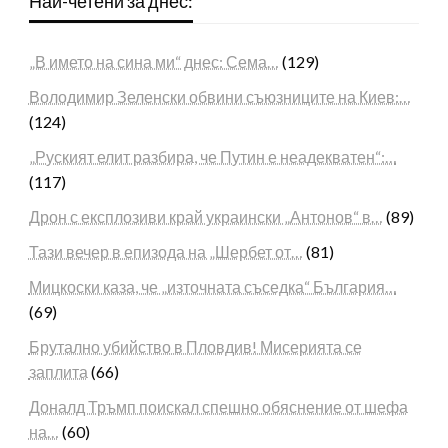
Най-четени за днес:
„В името на сина ми“ днес: Сема…
(129)
Володимир Зеленски обвини съюзниците на Киев:…
(124)
„Руският елит разбира, че Путин е неадекватен“:…
(117)
Дрон с експлозиви край украински „Антонов“ в…
(89)
Тази вечер в епизода на „Шербет от…
(81)
Мицкоски каза, че „източната съседка“ България…
(69)
Брутално убийство в Пловдив! Мисерията се
заплита
(66)
Доналд Тръмп поискал спешно обяснение от шефа
на…
(60)