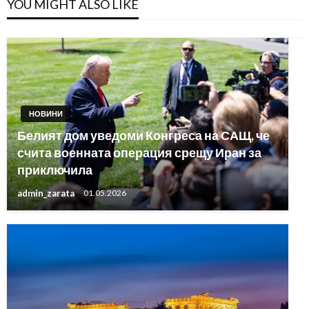
YOU MIGHT ALSO LIKE
НОВИНИ
Белият дом уведоми Конгреса на САЩ, че
счита военната операция срещу Иран за
приключила
admin_zarata
01.05.2026