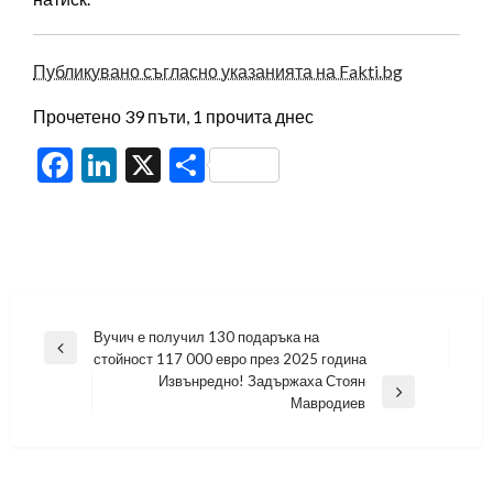
Публикувано съгласно указанията на Fakti.bg
Прочетено 39 пъти, 1 прочита днес
Facebook
LinkedIn
X
Share
Навигация
Вучич е получил 130 подаръка на
Previous
стойност 117 000 евро през 2025 година
Post
Извънредно! Задържаха Стоян
Next
Мавродиев
Post