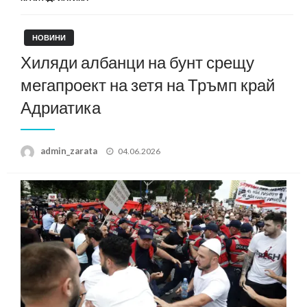
НОВИНИ
Хиляди албанци на бунт срещу
мегапроект на зетя на Тръмп край
Адриатика
Posted
admin_zarata
04.06.2026
on