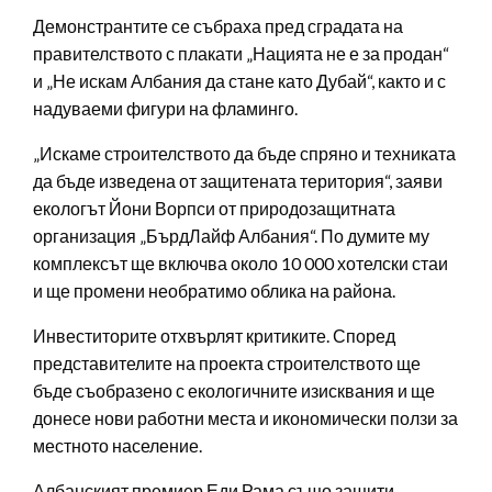
Демонстрантите се събраха пред сградата на
правителството с плакати „Нацията не е за продан“
и „Не искам Албания да стане като Дубай“, както и с
надуваеми фигури на фламинго.
„Искаме строителството да бъде спряно и техниката
да бъде изведена от защитената територия“, заяви
екологът Йони Ворпси от природозащитната
организация „БърдЛайф Албания“. По думите му
комплексът ще включва около 10 000 хотелски стаи
и ще промени необратимо облика на района.
Инвеститорите отхвърлят критиките. Според
представителите на проекта строителството ще
бъде съобразено с екологичните изисквания и ще
донесе нови работни места и икономически ползи за
местното население.
Албанският премиер Еди Рама също защити