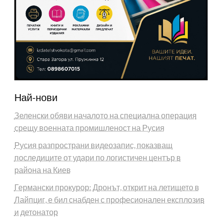
Най-нови
Зеленски обяви началото на специална операция
срещу военната промишленост на Русия
Русия разпространи видеозапис, показващ
последиците от удари по логистичен център в
района на Киев
Германски прокурор: Дронът, открит на летището в
Лайпциг, е бил снабден с професионален експлозив
и детонатор