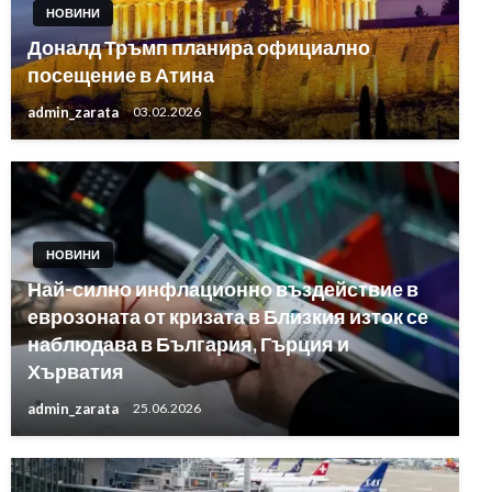
НОВИНИ
Доналд Тръмп планира официално
посещение в Атина
admin_zarata
03.02.2026
НОВИНИ
Най-силно инфлационно въздействие в
еврозоната от кризата в Близкия изток се
наблюдава в България, Гърция и
Хърватия
admin_zarata
25.06.2026