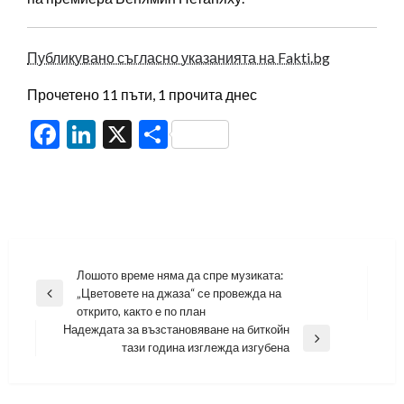
Публикувано съгласно указанията на Fakti.bg
Прочетено 11 пъти, 1 прочита днес
Facebook
LinkedIn
X
Share
Навигация
Лошото време няма да спре музиката:
„Цветовете на джаза“ се провежда на
Previous
открито, както е по план
Post
Надеждата за възстановяване на биткойн
Next
тази година изглежда изгубена
Post