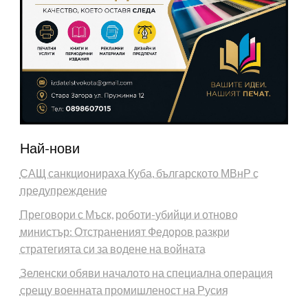
Най-нови
САЩ санкционираха Куба, българското МВнР с
предупреждение
Преговори с Мъск, роботи-убийци и отново
министър: Отстраненият Федоров разкри
стратегията си за водене на войната
Зеленски обяви началото на специална операция
срещу военната промишленост на Русия