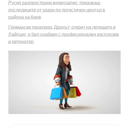
Русия разпространи видеозапис, показващ
последиците от удари по логистичен център в
района на Киев
Германски прокурор: Дронът, открит на летището в
Лайпциг, е бил снабден с професионален експлозив
и детонатор