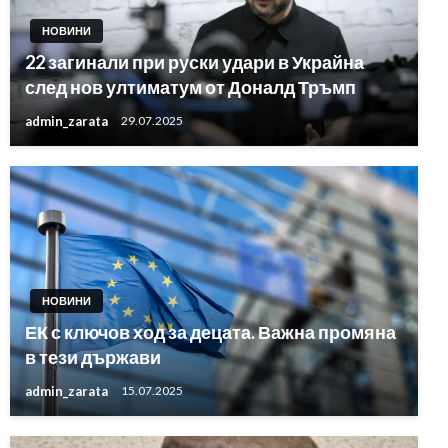
НОВИНИ
22 загинали при руски удари в Украйна
след нов ултиматум от Доналд Тръмп
admin_zarata
29.07.2025
НОВИНИ
ЕК с ключов ход за децата. Важна промяна
в тези държави
admin_zarata
15.07.2025