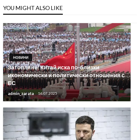
YOU MIGHT ALSO LIKE
НОВИНИ
Затопляне! Китай иска по-близки
икономически и политически отношения с
ЕС
admin_zarata
16.07.2025