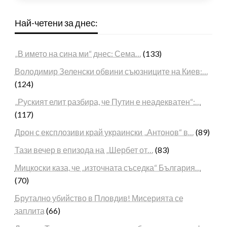
Най-четени за днес:
„В името на сина ми“ днес: Сема…
(133)
Володимир Зеленски обвини съюзниците на Киев:…
(124)
„Руският елит разбира, че Путин е неадекватен“:…
(117)
Дрон с експлозиви край украински „Антонов“ в…
(89)
Тази вечер в епизода на „Шербет от…
(83)
Мицкоски каза, че „източната съседка“ България…
(70)
Брутално убийство в Пловдив! Мисерията се
заплита
(66)