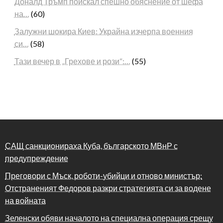
Доналд Тръмп поискал спешно обяснение от шефа
на…
(60)
Залужни шокира Киев: Украйна изчерпа военния
си…
(58)
Тази вечер в „Грехове и рози“:…
(55)
САЩ санкционираха Куба, българското МВнР с
предупреждение
Преговори с Мъск, роботи-убийци и отново министър:
Отстраненият Федоров разкри стратегията си за водене
на войната
Зеленски обяви началото на специална операция срещу