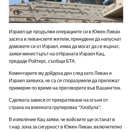
Израел ще продължи операциите си в Южен Ливан
засега и ливанските жители, принудени да напуснат
домовете си от Израел, няма да могат да се върнат,
заяви министърът на отбраната Израел Кац,
предаде Ройтерс, съобщи БТА.
Коментарите му дойдоха ден след като Ливан и
Израел заявиха, че са се споразумели да приложат
примирие по време на преговорите във Вашингтон.
Сделката зависи от прекратяване на огъня от
страна на военната групировка "Хизбула".
В изявление Кац заяви, че войските ще останат в
т.нар. зона за сигурност в Южен Ливан, включително