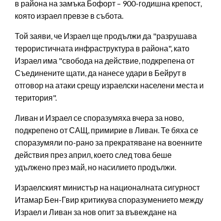
в района на замъка Бофорт – 900-годишна крепост,
която израел превзе в събота.
Той заяви, че Израел ще продължи да "разрушава
терористичната инфраструктура в района", като
Израел има "свобода на действие, подкрепена от
Съединените щати, да нанесе удари в Бейрут в
отговор на атаки срещу израелски населени места и
територия".
Ливан и Израел се споразумяха вчера за ново,
подкрепено от САЩ, примирие в Ливан. Те бяха се
споразумяли по-рано за прекратяване на военните
действия през април, което след това беше
удължено през май, но насилието продължи.
Израелският министър на националната сигурност
Итамар Бен-Гвир критикува споразумението между
Израел и Ливан за нов опит за въвеждане на