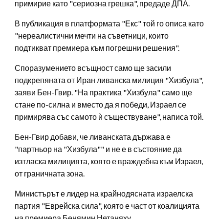
примирие като "сериозна грешка", предаде ДПА.
В публикация в платформата "Екс" той го описа като
"нереалистични мечти на съветници, които
подтикват премиера към погрешни решения".
Споразумението всъщност само ще засили
подкрепяната от Иран ливанска милиция "Хизбула",
заяви Бен-Гвир. "На практика "Хизбула" само ще
стане по-силна и вместо да я победи, Израел се
примирява със самото ѝ съществуване", написа той.
Бен-Гвир добави, че ливанската държава е
"партньор на "Хизбула"" и не е в състояние да
изтласка милицията, която е враждебна към Израел,
от граничната зона.
Министърът е лидер на крайнодясната израелска
партия "Еврейска сила", която е част от коалицията
на премиера Бенямин Нетаняху.