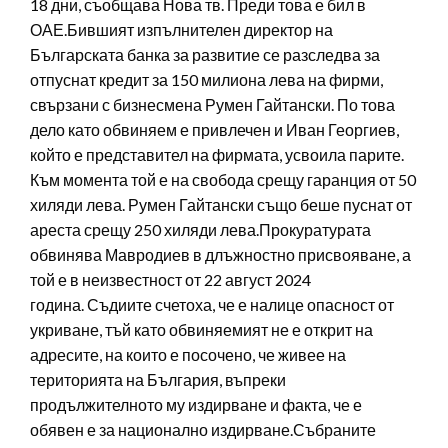
18 дни, съобщава Нова тв. Преди това е бил в
ОАЕ.Бившият изпълнителен директор на
Българската банка за развитие се разследва за
отпуснат кредит за 150 милиона лева на фирми,
свързани с бизнесмена Румен Гайтански. По това
дело като обвиняем е привлечен и Иван Георгиев,
който е представител на фирмата, усвоила парите.
Към момента той е на свобода срещу гаранция от 50
хиляди лева. Румен Гайтански също беше пуснат от
ареста срещу 250 хиляди лева.Прокуратурата
обвинява Мавродиев в длъжностно присвояване, а
той е в неизвестност от 22 август 2024
година. Съдиите счетоха, че е налице опасност от
укриване, тъй като обвиняемият не е открит на
адресите, на които е посочено, че живее на
територията на България, въпреки
продължителното му издирване и факта, че е
обявен е за национално издирване.Събраните