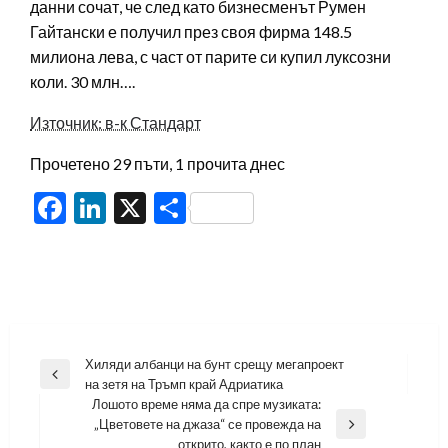
данни сочат, че след като бизнесменът Румен
Гайтански е получил през своя фирма 148.5
милиона лева, с част от парите си купил луксозни
коли. 30 млн….
Източник: в-к Стандарт
Прочетено 29 пъти, 1 прочита днес
Facebook
LinkedIn
X
Share
Навигация
Хиляди албанци на бунт срещу мегапроект
Previous
на зетя на Тръмп край Адриатика
Post
Лошото време няма да спре музиката:
„Цветовете на джаза“ се провежда на
Next
открито, както е по план