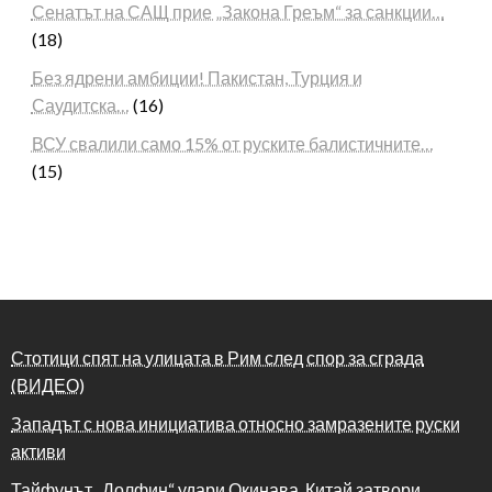
Сенатът на САЩ прие „Закона Греъм“ за санкции…
(18)
Без ядрени амбиции! Пакистан, Турция и
Саудитска…
(16)
ВСУ свалили само 15% от руските балистичните…
(15)
Стотици спят на улицата в Рим след спор за сграда
(ВИДЕО)
Западът с нова инициатива относно замразените руски
активи
Тайфунът „Долфин“ удари Окинава, Китай затвори