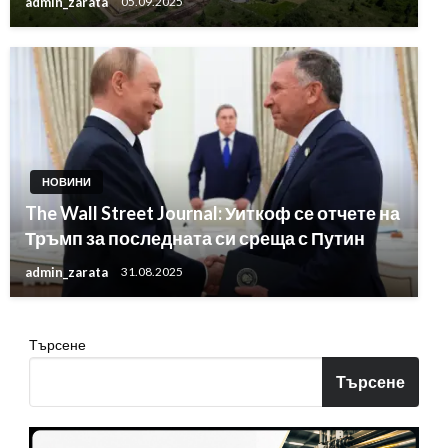
admin_zarata
05.09.2025
НОВИНИ
The Wall Street Journal: Уиткоф се отчете на
Тръмп за последната си среща с Путин
admin_zarata
31.08.2025
Търсене
Търсене