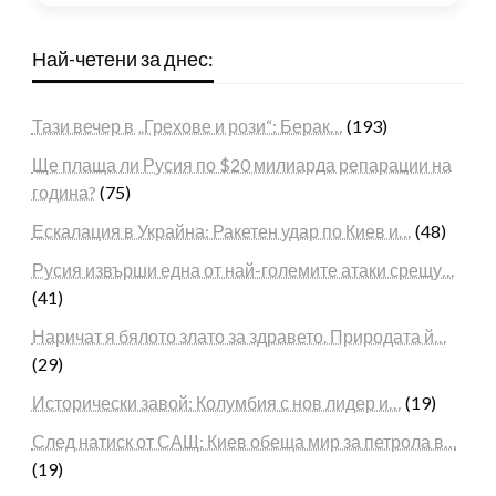
Най-четени за днес:
Тази вечер в „Грехове и рози“: Берак…
(193)
Ще плаща ли Русия по $20 милиарда репарации на
година?
(75)
Ескалация в Украйна: Ракетен удар по Киев и…
(48)
Русия извърши една от най-големите атаки срещу…
(41)
Наричат я бялото злато за здравето. Природата й…
(29)
Исторически завой: Колумбия с нов лидер и…
(19)
След натиск от САЩ: Киев обеща мир за петрола в…
(19)