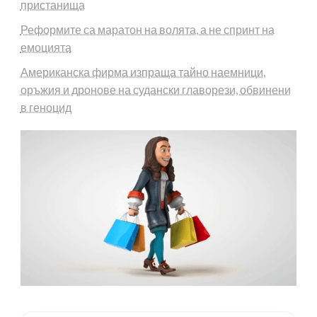
пристанища
Реформите са маратон на волята, а не спринт на
емоцията
Американска фирма изпраща тайно наемници,
оръжия и дронове на судански главорези, обвинени
в геноцид