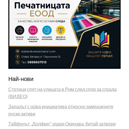
Най-нови
Стотици спят на улицата в Рим след спор за сграда
(ВИДЕО)
Западът с нова инициатива относно замразените
руски активи
Тайфунът „Долфин“ удари Окинава, Китай затвори