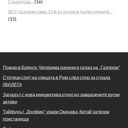
Саудитска…
(16)
ВСУ свалили само 15% от руските балистичните…
(15)
Пожар в Брянск: Четирима ранени в склад на „Газпром“
Стотици спят на улицата в Рим след спор за сграда
(ВИДЕО)
Западът с нова инициатива относно замразените руски
активи
Тайфунът „Долфин“ удари Окинава, Китай затвори
пристанища