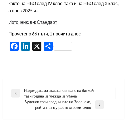
както на НВО след IV клас, така и на НВО след X клас,
а през 2025 и…
Източник: в-к Стандарт
Прочетено 66 пъти, 1 прочита днес
Facebook
LinkedIn
X
Share
Навигация
Надеждата за възстановяване на биткойн
Previous
тази година изглежда изгубена
Post
Буданов топи преднината на Зеленски,
Next
рейтингът му расте стремително
Post