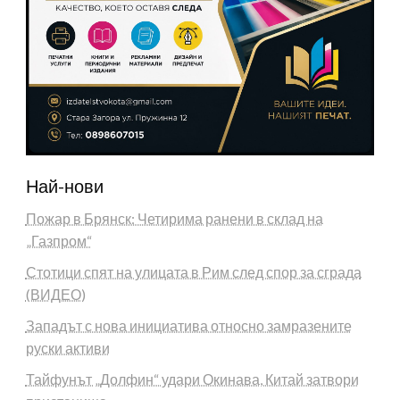
Най-нови
Пожар в Брянск: Четирима ранени в склад на
„Газпром“
Стотици спят на улицата в Рим след спор за сграда
(ВИДЕО)
Западът с нова инициатива относно замразените
руски активи
Тайфунът „Долфин“ удари Окинава, Китай затвори