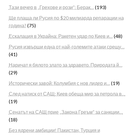
Тази вечер в „Грехове и рози“: Берак…
(193)
Ще плаща ли Русия по $20 милиарда репарации на
година?
(75)
Ескалация в Украйна: Ракетен удар по Киев и…
(48)
Русия извърши една от най-големите атаки срещу…
(41)
Наричат я бялото злато за здравето. Природата й…
(29)
Исторически завой: Колумбия с нов лидер и…
(19)
След натиск от САЩ: Киев обеща мир за петрола в…
(19)
Сенатът на САЩ прие „Закона Греъм“ за санкции…
(18)
Без ядрени амбиции! Пакистан, Турция и