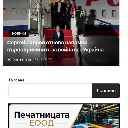
НОВИНИ
Сергей Лавров отново напомни
първопричините за войната с Украйна
admin_zarata
17.03.2026
Търсене
Търсене