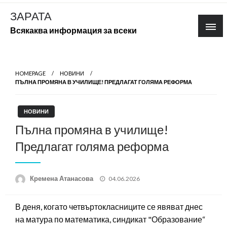
Skip
ЗАРАТА
to
Всякаква информация за всеки
content
HOMEPAGE
НОВИНИ
ПЪЛНА ПРОМЯНА В УЧИЛИЩЕ! ПРЕДЛАГАТ ГОЛЯМА РЕФОРМА
НОВИНИ
Пълна промяна в училище!
Предлагат голяма реформа
Posted
Кремена Атанасова
04.06.2026
on
В деня, когато четвъртокласниците се явяват днес
на матура по математика, синдикат "Образование“