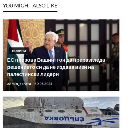
YOU MIGHT ALSO LIKE
НОВИНИ
ЕС призова Вашингтон да преразгледа
решението си да не издава визи на
палестински лидери
admin_zarata
30.08.2025