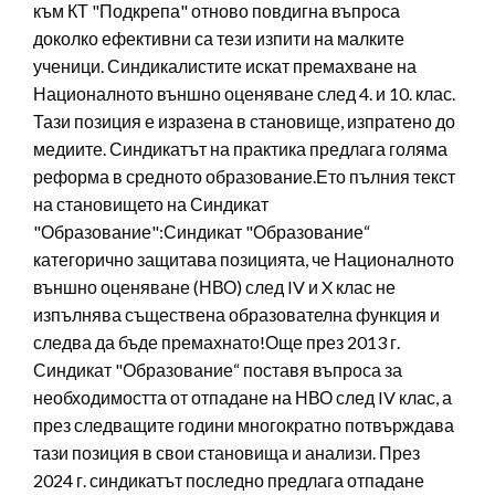
към КТ "Подкрепа" отново повдигна въпроса
доколко ефективни са тези изпити на малките
ученици. Синдикалистите искат премахване на
Националното външно оценяване след 4. и 10. клас.
Тази позиция е изразена в становище, изпратено до
медиите. Синдикатът на практика предлага голяма
реформа в средното образование.Ето пълния текст
на становището на Синдикат
"Образование":Синдикат "Образование“
категорично защитава позицията, че Националното
външно оценяване (НВО) след IV и X клас не
изпълнява съществена образователна функция и
следва да бъде премахнато!Още през 2013 г.
Синдикат "Образование“ поставя въпроса за
необходимостта от отпадане на НВО след IV клас, а
през следващите години многократно потвърждава
тази позиция в свои становища и анализи. През
2024 г. синдикатът последно предлага отпадане