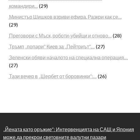
командири…
(29)
Министър Шишков взриви ефира. Разкри как се…
(29)
Преговори с Мъск, роботи-убийци и отново…
(28)
Тръмп „попари“ Киев за „Пейтриът“,…
(27)
Зеленски обяви началото на специална операция…
(27)
Тази вечер в „Шербет от боровинки“:…
(26)
„Йената като оръжие“: Интервенцията на САЩ и Япония
може да прекрои световните валутни пазари