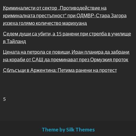
Криминалисти от сектор „Противодействие на
криминалната престъпност“ при ОДМВР-Стара Загора
иззеха голямо количество марихуана
Седем души са убити, а 15 ранени при стрелба в училище
в Тайланд
Цената на петрола се повиши, Иран планира да забрани
на кораби от САЩ да преминават през Ормузкия проток
Сблъсъци в Аржентина: Петима ранени на протест
5
Theme by Silk Themes