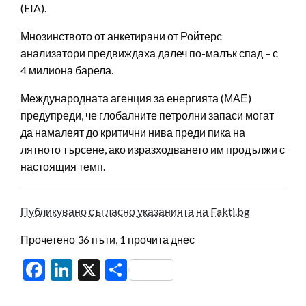
(EIA).
Мнозинството от анкетирани от Ройтерс
анализатори предвиждаха далеч по-малък спад – с
4 милиона барела.
Международната агенция за енергията (МАЕ)
предупреди, че глобалните петролни запаси могат
да намалеят до критични нива преди пика на
лятното търсене, ако изразходването им продължи с
настоящия темп.
Публикувано съгласно указанията на Fakti.bg
Прочетено 36 пъти, 1 прочита днес
Facebook
LinkedIn
X
Share