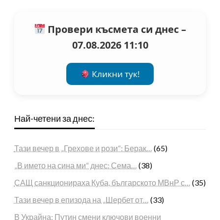
Провери късмета си днес –
07.08.2026 11:10
Кликни тук!
Най-четени за днес:
Тази вечер в „Грехове и рози“: Берак…
(65)
„В името на сина ми“ днес: Сема…
(38)
САЩ санкционираха Куба, българското МВнР с…
(35)
Тази вечер в епизода на „Шербет от…
(33)
В Украйна: Путин смени ключови военни