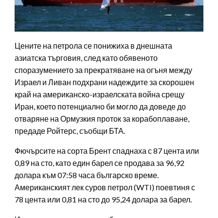
Цените на петрола се понижиха в днешната
азиатска търговия, след като обявеното
споразумението за прекратяване на огъня между
Израел и Ливан подхрани надеждите за скорошен
край на американско-израелската война срещу
Иран, което потенциално би могло да доведе до
отваряне на Ормузкия проток за корабоплаване,
предаде Ройтерс, съобщи БТА.
Фючърсите на сорта Брент спаднаха с 87 цента или
0,89 на сто, като един барел се продава за 96,92
долара към 07:58 часа българско време.
Американският лек суров петрол (WTI) поевтиня с
78 цента или 0,81 на сто до 95,24 долара за барел.