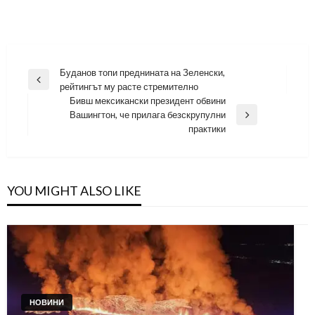
Навигация
Буданов топи преднината на Зеленски,
Previous
рейтингът му расте стремително
Post
Бивш мексикански президент обвини
Вашингтон, че прилага безскрупулни
Next
практики
Post
YOU MIGHT ALSO LIKE
НОВИНИ