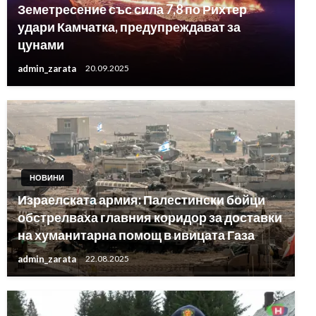
Земетресение със сила 7,8 по Рихтер
удари Камчатка, предупреждават за
цунами
admin_zarata
20.09.2025
НОВИНИ
Израелската армия: Палестински бойци
обстрелваха главния коридор за доставки
на хуманитарна помощ в ивицата Газа
admin_zarata
22.08.2025