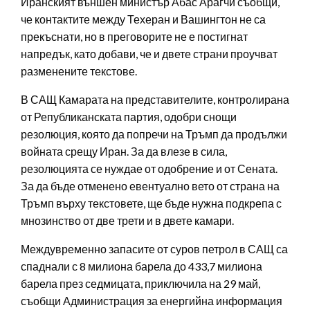
Иранският външен министър Абас Арагчи съобщи,
че контактите между Техеран и Вашингтон не са
прекъснати, но в преговорите не е постигнат
напредък, като добави, че и двете страни проучват
разменените текстове.
В САЩ Камарата на представителите, контролирана
от Републиканската партия, одобри снощи
резолюция, която да попречи на Тръмп да продължи
войната срещу Иран. За да влезе в сила,
резолюцията се нуждае от одобрение и от Сената.
За да бъде отменено евентуално вето от страна на
Тръмп върху текстовете, ще бъде нужна подкрепа с
мнозинство от две трети и в двете камари.
Междувременно запасите от суров петрол в САЩ са
спаднали с 8 милиона барела до 433,7 милиона
барела през седмицата, приключила на 29 май,
съобщи Администрация за енергийна информация