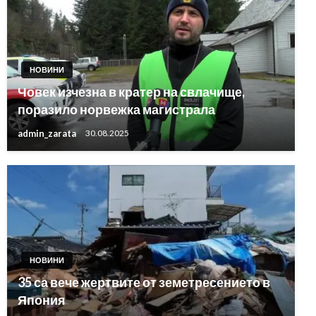
НОВИНИ
Човек изчезна в кратер на свлачище,
поразило норвежка магистрала
admin_zarata
30.08.2025
НОВИНИ
35 са вече жертвите от земетресението в
Япония