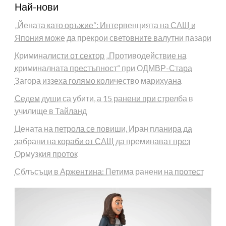
Най-нови
„Йената като оръжие“: Интервенцията на САЩ и
Япония може да прекрои световните валутни пазари
Криминалисти от сектор „Противодействие на
криминалната престъпност“ при ОДМВР-Стара
Загора иззеха голямо количество марихуана
Седем души са убити, а 15 ранени при стрелба в
училище в Тайланд
Цената на петрола се повиши, Иран планира да
забрани на кораби от САЩ да преминават през
Ормузкия проток
Сблъсъци в Аржентина: Петима ранени на протест