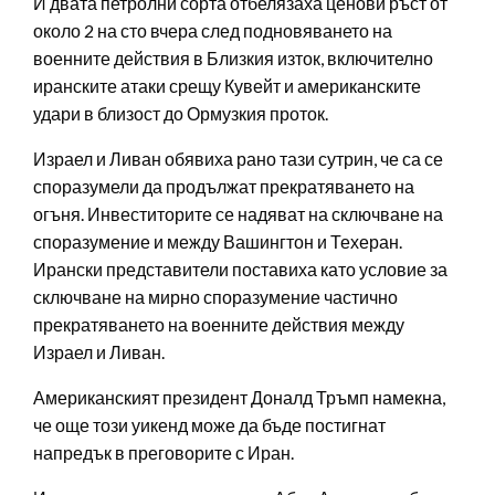
И двата петролни сорта отбелязаха ценови ръст от
около 2 на сто вчера след подновяването на
военните действия в Близкия изток, включително
иранските атаки срещу Кувейт и американските
удари в близост до Ормузкия проток.
Израел и Ливан обявиха рано тази сутрин, че са се
споразумели да продължат прекратяването на
огъня. Инвеститорите се надяват на сключване на
споразумение и между Вашингтон и Техеран.
Ирански представители поставиха като условие за
сключване на мирно споразумение частично
прекратяването на военните действия между
Израел и Ливан.
Американският президент Доналд Тръмп намекна,
че още този уикенд може да бъде постигнат
напредък в преговорите с Иран.