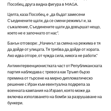
Пособец, друга видна фигура в MAGA.
Целта, каза Пособец, е „да бъдат замесени
Съединените щати, да се смени режимът и, за
съжаление, Съединените щати да довършат нещо,
което не е започнато от нас“.
Банън отговори: „Начинът за смяна на режима е тя
да дойде от улицата. Тя трябва да дойде от хората.
Ако идва отгоре, от чужда сила, никога не работи.“
Антиинтервенционистката част от Републиканската
партия наблюдава с тревога как Тръмп бързо
премина от търсене на мирно дипломатическо
решение с Иран към евентуална подкрепа за
военната кампания на Израел, която може да
включва използването на бомби за разрушаване на
бункери.