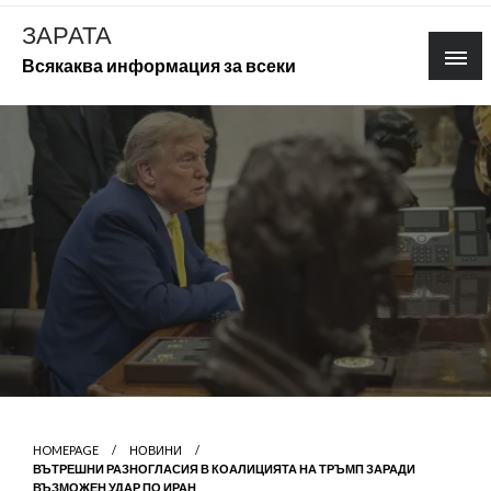
Skip
ЗАРАТА
to
Всякаква информация за всеки
content
HOMEPAGE
НОВИНИ
ВЪТРЕШНИ РАЗНОГЛАСИЯ В КОАЛИЦИЯТА НА ТРЪМП ЗАРАДИ
ВЪЗМОЖЕН УДАР ПО ИРАН