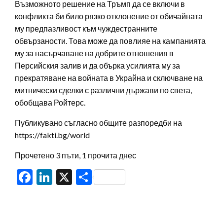
Възможното решение на Тръмп да се включи в
конфликта би било рязко отклонение от обичайната
му предпазливост към чуждестранните
обвързаности. Това може да повлияе на кампанията
му за насърчаване на добрите отношения в
Персийския залив и да обърка усилията му за
прекратяване на войната в Украйна и сключване на
митнически сделки с различни държави по света,
обобщава Ройтерс.
Публикувано съгласно общите разпоредби на
https://fakti.bg/world
Прочетено 3 пъти, 1 прочита днес
Facebook
LinkedIn
X
Share