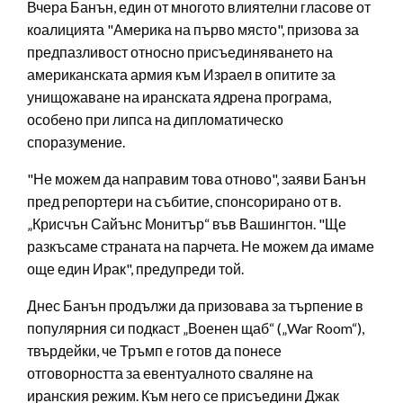
Вчера Банън, един от многото влиятелни гласове от
коалицията "Америка на първо място", призова за
предпазливост относно присъединяването на
американската армия към Израел в опитите за
унищожаване на иранската ядрена програма,
особено при липса на дипломатическо
споразумение.
"Не можем да направим това отново", заяви Банън
пред репортери на събитие, спонсорирано от в.
„Крисчън Сайънс Монитър“ във Вашингтон. "Ще
разкъсаме страната на парчета. Не можем да имаме
още един Ирак", предупреди той.
Днес Банън продължи да призовава за търпение в
популярния си подкаст „Военен щаб“ („War Room“),
твърдейки, че Тръмп е готов да понесе
отговорността за евентуалното сваляне на
иранския режим. Към него се присъедини Джак