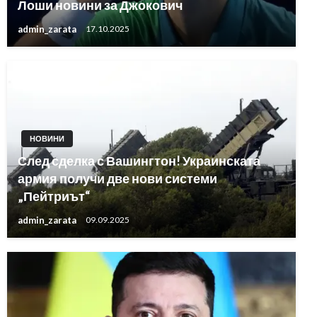
Лоши новини за Джокович
admin_zarata
17.10.2025
НОВИНИ
След сделка с Вашингтон! Украинската
армия получи две нови системи
„Пейтриът“
admin_zarata
09.09.2025