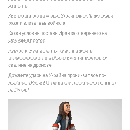
изтръпна
Киев отвръща на удара! Украинските балистични
ракети влизат във войната
Какви условия постави Иран за отварянето на
Ормузкия проток
Букурещ: Румънската армия анализира
възможностите си за бързо идентифициране и
сваляне на дронове
Дръзките удари на Украйна проникват все по-
дълбоко в Русия! Но могат ли да се окажат в полза
на Путин?