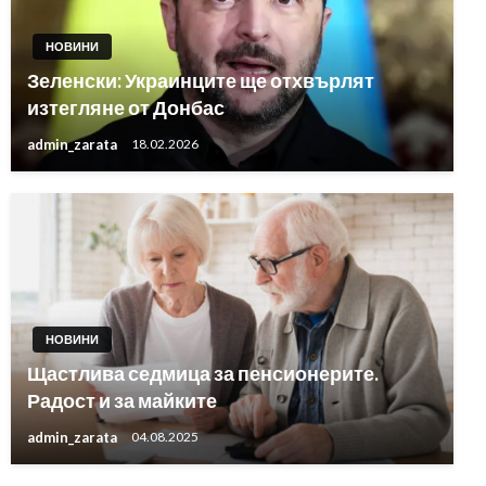
НОВИНИ
Зеленски: Украинците ще отхвърлят
изтегляне от Донбас
admin_zarata
18.02.2026
НОВИНИ
Щастлива седмица за пенсионерите.
Радост и за майките
admin_zarata
04.08.2025