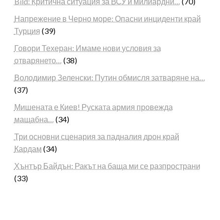
Bild: Критична ситуация за ВСУ и милиардни…
(70)
Напрежение в Черно море: Опасни инциденти край
Турция
(39)
Говори Техеран: Имаме нови условия за
отварянето…
(38)
Володимир Зеленски: Путин обмисля затваряне на…
(37)
Мишената е Киев! Руската армия провежда
мащабна…
(34)
Три основни сценария за падналия дрон край
Кардам
(34)
Хънтър Байдън: Ракът на баща ми се разпространи
(33)