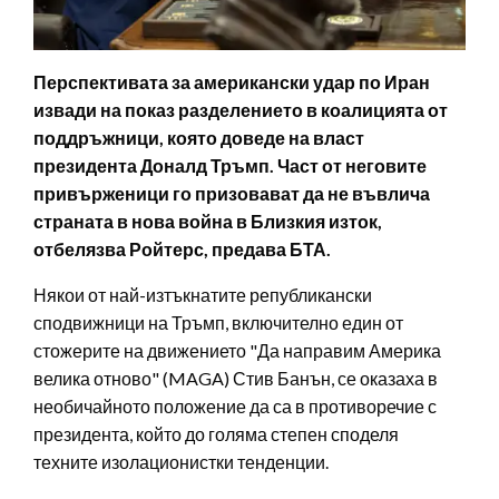
Перспективата за американски удар по Иран
извади на показ разделението в коалицията от
поддръжници, която доведе на власт
президента Доналд Тръмп. Част от неговите
привърженици го призовават да не въвлича
страната в нова война в Близкия изток,
отбелязва Ройтерс, предава БТА.
Някои от най-изтъкнатите републикански
сподвижници на Тръмп, включително един от
стожерите на движението "Да направим Америка
велика отново" (MAGA) Стив Банън, се оказаха в
необичайното положение да са в противоречие с
президента, който до голяма степен споделя
техните изолационистки тенденции.