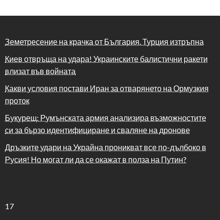
Земетресение на крачка от България. Турция изтръпна
Киев отвръща на удара! Украинските балистични ракети
влизат във войната
Какви условия постави Иран за отварянето на Ормузкия
проток
Букурещ: Румънската армия анализира възможностите
си за бързо идентифициране и сваляне на дронове
Дръзките удари на Украйна проникват все по-дълбоко в
Русия! Но могат ли да се окажат в полза на Путин?
17