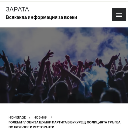
Skip
ЗАРАТА
to
Всякаква информация за всеки
content
HOMEPAGE
НОВИНИ
ГОЛЕМИ ГЛОБИ ЗА ШУМНИ ПАРТИТА В БУКУРЕЩ, ПОЛИЦИЯТА ТРЪГВА
ПО КЛУБОВЕ И РЕСТОРАНТИ