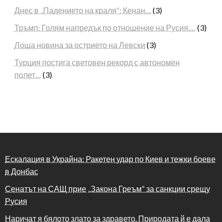
Днес в „Падението на краля“: Кенан…
(3)
Тръмп: Голям напредък по отношение на Русия.…
(3)
Лоша новина за острието на Левски
(3)
Турция постига световен рекорд с автономен
полет…
(3)
Ескалация в Украйна: Ракетен удар по Киев и тежки боеве
в Донбас
Сенатът на САЩ прие „Закона Греъм“ за санкции срещу
Русия
Наричат я бялото злато за здравето. Природата й е дала