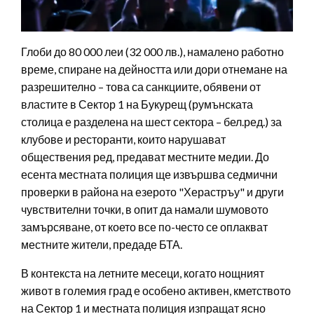
Глоби до 80 000 леи (32 000 лв.), намалено работно
време, спиране на дейността или дори отнемане на
разрешително – това са санкциите, обявени от
властите в Сектор 1 на Букурещ (румънската
столица е разделена на шест сектора – бел.ред.) за
клубове и ресторанти, които нарушават
обществения ред, предават местните медии. До
есента местната полиция ще извършва седмични
проверки в района на езерото "Херастръу" и други
чувствителни точки, в опит да намали шумовото
замърсяване, от което все по-често се оплакват
местните жители, предаде БТА.
В контекста на летните месеци, когато нощният
живот в големия град е особено активен, кметството
на Сектор 1 и местната полиция изпращат ясно