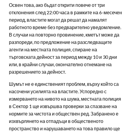
Освен това, ако бъдат открити повече от три
отклонения след 22:00 часа в рамките на 6-месечен
период, властите могат да решат да намалят
работното време без предварително уведомление.
В случаи на повторно провинение, кметът може да
разпореди, по предложение на разследващите
агенти на местната полиция, спиране на
търговската дейност за период между 10 и 30 дни
или, в крайни случаи, окончателно отнемане на
разрешението за дейност.
Шумът не е единственият проблем, върху който са
насочени усилията на властите. Успоредно с
измерването на нивото на шума, местната полиция
в Сектор 1 ще извършва проверки за спазване на
нормите за чистота и обществен ред. Забранено е
изхвърлянето на отпадъци в общественото
пространство и нарушаването на това правило ще