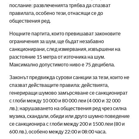
послание: развлеченията трябва да спазват
правилата, особено тези, отнасящи се до
обществения ред.
Нощните партита, които превишават законовите
ограничения за шум, ще бъдат незабавно
санкционирани, след измервания, извършени на
разстояние 15 метра от източника на шум.
Максимално допустимото ниво е 75 децибела.
Законът предвижда сурови санкции за тези, които не
спазват действащите правила: действията,
генериращи шумово замърсяване се санкционират
с глоби между 10 000 и 80 000 леи (4 000 и 32 000
лв.); нарушаването на обществения ред чрез силна
музика, скандали, обиди или друго шумно поведение
се санкционира с глоби между 200 и 1500 леи (80 и
600 лв.), особено между 22:00 и 08:00 часа.