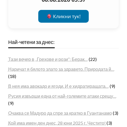
Кликни тук!
Най-четени за днес:
Тази вечер в „Грехове и рози“: Берак…
(22)
Наричат я бялото злато за здравето. Природата й…
(18)
В нея има авокадо и ягоди. И е хидратиращата…
(9)
Русия извърши една от най-големите атаки срещу…
(9)
Очаква се Мадуро да спре за кратко в Гуантанамо
(3)
Кой има имен ден днес, 28 юни 2025 г. Честито!
(3)