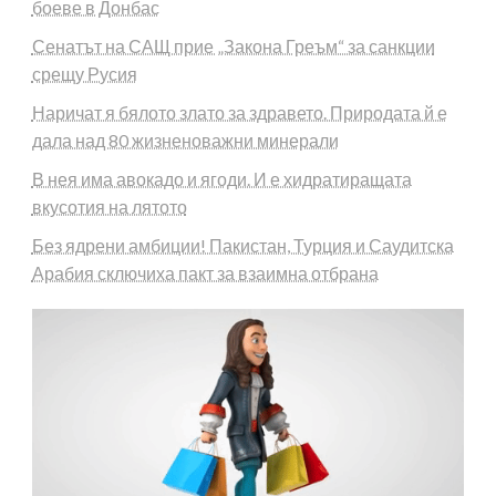
боеве в Донбас
Сенатът на САЩ прие „Закона Греъм“ за санкции
срещу Русия
Наричат я бялото злато за здравето. Природата й е
дала над 80 жизненоважни минерали
В нея има авокадо и ягоди. И е хидратиращата
вкусотия на лятото
Без ядрени амбиции! Пакистан, Турция и Саудитска
Арабия сключиха пакт за взаимна отбрана