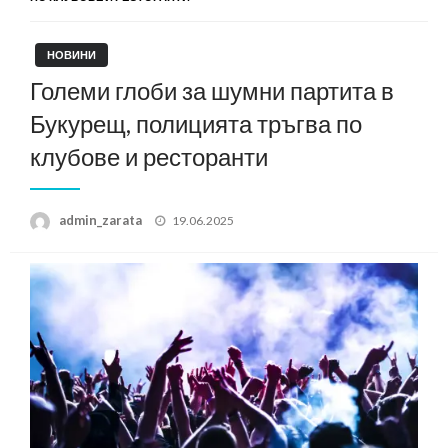
НОВИНИ
Големи глоби за шумни партита в
Букурещ, полицията тръгва по
клубове и ресторанти
Posted
admin_zarata
19.06.2025
on