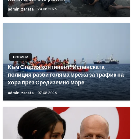
admin_zarata
24.08.2025
НОВИНИ
Към Стария континент! Испанската
полиция разби голяма мрежа за трафик на
хора през Средиземно море
admin_zarata
07.08.2026