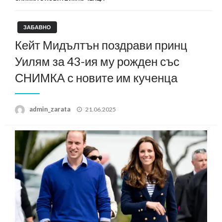
ЗАБАВНО
Кейт Мидълтън поздрави принц
Уилям за 43-ия му рожден със
СНИМКА с новите им кученца
Posted
admin_zarata
21.06.2025
on