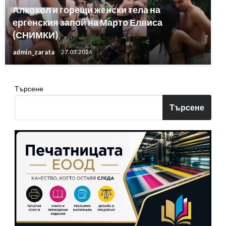
Алкохол и горещи женски тела на
ергенския запой на Марто Елвиса
(СНИМКИ)
admin_zarata
27.03.2026
Търсене
Търсене