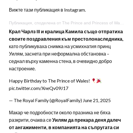
Вижте тази публикация в Instagram.
Публикация, споделена от The Prince and Princess of Wales (@princeandprincessofwales)
Крал Чарлз III и кралица Камила също отпратиха
своите поздравления към престолонаследника,
като публикуваха снимка на усмихнатия принц
Уилям, заснета при неформална обстановка –
седнал върху каменна стена, в очевидно добро
настроение.
Happy Birthday to The Prince of Wales!
pic.twitter.com/XneQv09J17
— The Royal Family (@RoyalFamily) June 21, 2025
Макар че подробности около празника не бяха
разкрити, очаква се
Уилям да прекара деня далеч
от ангажименти, в компанията на съпругата си