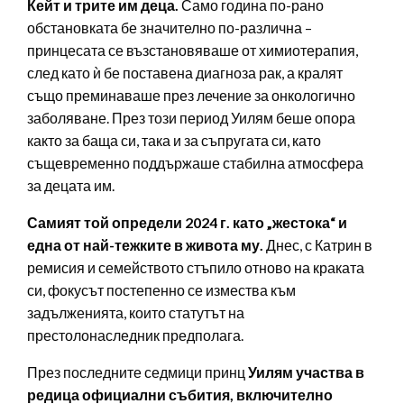
Кейт и трите им деца.
Само година по-рано
обстановката бе значително по-различна –
принцесата се възстановяваше от химиотерапия,
след като ѝ бе поставена диагноза рак, а кралят
също преминаваше през лечение за онкологично
заболяване. През този период Уилям беше опора
както за баща си, така и за съпругата си, като
същевременно поддържаше стабилна атмосфера
за децата им.
Самият той определи 2024 г. като „жестока“ и
една от най-тежките в живота му.
Днес, с Катрин в
ремисия и семейството стъпило отново на краката
си, фокусът постепенно се измества към
задълженията, които статутът на
престолонаследник предполага.
През последните седмици принц
Уилям участва в
редица официални събития, включително