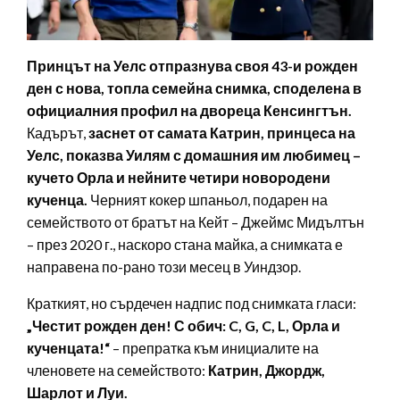
Принцът на Уелс отпразнува своя 43-и рожден
ден с нова, топла семейна снимка, споделена в
официалния профил на двореца Кенсингтън.
Кадърът,
заснет от самата Катрин, принцеса на
Уелс, показва Уилям с домашния им любимец –
кучето Орла и нейните четири новородени
кученца.
Черният кокер шпаньол, подарен на
семейството от братът на Кейт – Джеймс Мидълтън
– през 2020 г., наскоро стана майка, а снимката е
направена по-рано този месец в Уиндзор.
Краткият, но сърдечен надпис под снимката гласи:
„Честит рожден ден! С обич: C, G, C, L, Орла и
кученцата!“
– препратка към инициалите на
членовете на семейството:
Катрин, Джордж,
Шарлот и Луи.