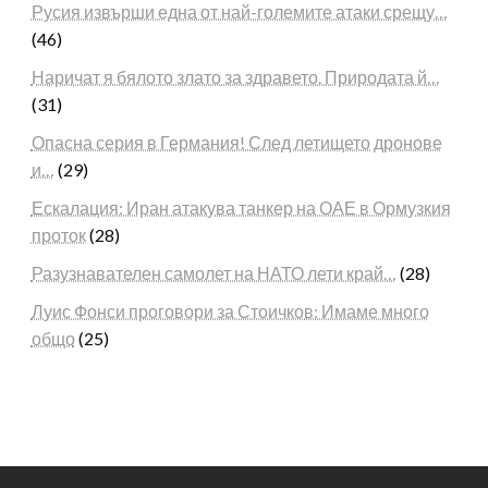
Русия извърши една от най-големите атаки срещу…
(46)
Наричат я бялото злато за здравето. Природата й…
(31)
Опасна серия в Германия! След летището дронове
и…
(29)
Ескалация: Иран атакува танкер на ОАЕ в Ормузкия
проток
(28)
Разузнавателен самолет на НАТО лети край…
(28)
Луис Фонси проговори за Стоичков: Имаме много
общо
(25)