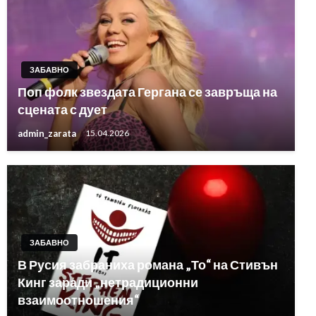
ЗАБАВНО
Поп фолк звездата Гергана се завръща на
сцената с дует
admin_zarata
15.04.2026
ЗАБАВНО
В Русия забраниха романа „То“ на Стивън
Кинг заради „нетрадиционни
взаимоотношения“