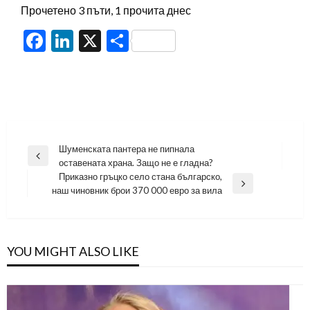
Прочетено 3 пъти, 1 прочита днес
Facebook
LinkedIn
X
Share
Навигация
Шуменската пантера не пипнала
Previous
оставената храна. Защо не е гладна?
Post
Приказно гръцко село стана българско,
Next
наш чиновник брои 370 000 евро за вила
Post
YOU MIGHT ALSO LIKE