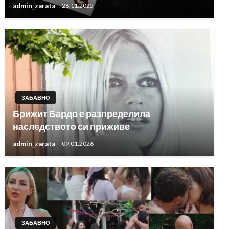
admin_zarata
26.11.2025
ЗАБАВНО
Брижит Бардо е разпределила
наследството си приживе
admin_zarata
09.01.2026
ЗАБАВНО