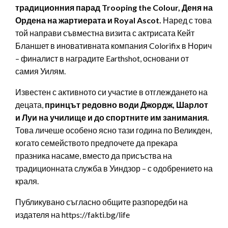
традиционния парад Trooping the Colour, Деня на
Ордена на жартиерата и Royal Ascot.
Наред с това
той направи съвместна визита с актрисата Кейт
Бланшет в иновативната компания Colorifix в Норич
– финалист в наградите Earthshot, основани от
самия Уилям.
Известен с активното си участие в отглеждането на
децата,
принцът редовно води Джордж, Шарлот
и Луи на училище и до спортните им занимания.
Това личеше особено ясно тази година по Великден,
когато семейството предпочете да прекара
празника насаме, вместо да присъства на
традиционната служба в Уиндзор – с одобрението на
краля.
Публикувано съгласно общите разпоредби на
издателя на https://fakti.bg/life