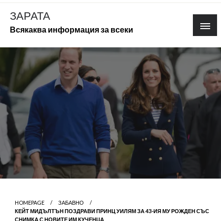
Skip
ЗАРАТА
to
Всякаква информация за всеки
content
HOMEPAGE
ЗАБАВНО
КЕЙТ МИДЪЛТЪН ПОЗДРАВИ ПРИНЦ УИЛЯМ ЗА 43-ИЯ МУ РОЖДЕН СЪС
СНИМКА С НОВИТЕ ИМ КУЧЕНЦА