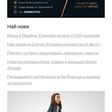
Най-нови
Криза в Украйна: Енергиен колапс и ТЦК скандали
Нов щурм на Сеута? Испания на нокти за 15 август
Протест на Крит срещу кораб с израелски туристи
Нови експлозии в Киев, ударен е жилищен блок в
Донецк
Посещението на Нетаняху в Ню Йорк ще e кошмар
за полицията