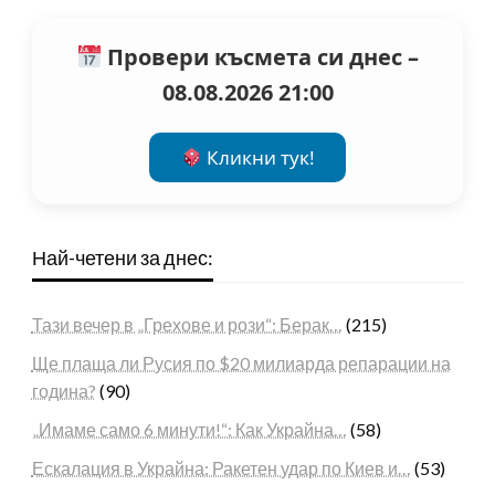
Провери късмета си днес –
08.08.2026 21:00
Кликни тук!
Най-четени за днес:
Тази вечер в „Грехове и рози“: Берак…
(215)
Ще плаща ли Русия по $20 милиарда репарации на
година?
(90)
„Имаме само 6 минути!“: Как Украйна…
(58)
Ескалация в Украйна: Ракетен удар по Киев и…
(53)