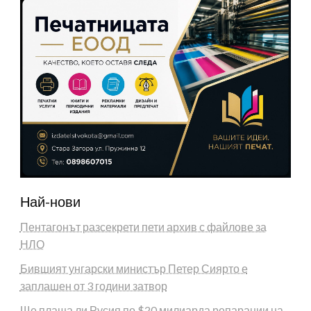
Най-нови
Пентагонът разсекрети пети архив с файлове за
НЛО
Бившият унгарски министър Петер Сиярто е
заплашен от 3 години затвор
Ще плаща ли Русия по $20 милиарда репарации на