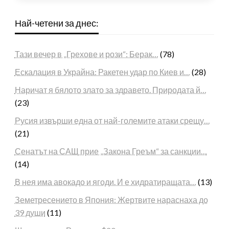
Най-четени за днес:
Тази вечер в „Грехове и рози“: Берак…
(78)
Ескалация в Украйна: Ракетен удар по Киев и…
(28)
Наричат я бялото злато за здравето. Природата й…
(23)
Русия извърши една от най-големите атаки срещу…
(21)
Сенатът на САЩ прие „Закона Греъм“ за санкции…
(14)
В нея има авокадо и ягоди. И е хидратиращата…
(13)
Земетресението в Япония: Жертвите нараснаха до
39 души
(11)