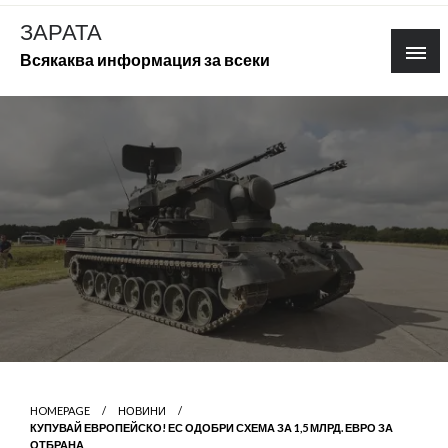
Skip
ЗАРАТА
to
Всякаква информация за всеки
content
HOMEPAGE
НОВИНИ
КУПУВАЙ ЕВРОПЕЙСКО! ЕС ОДОБРИ СХЕМА ЗА 1,5 МЛРД. ЕВРО ЗА
ОТБРАНА