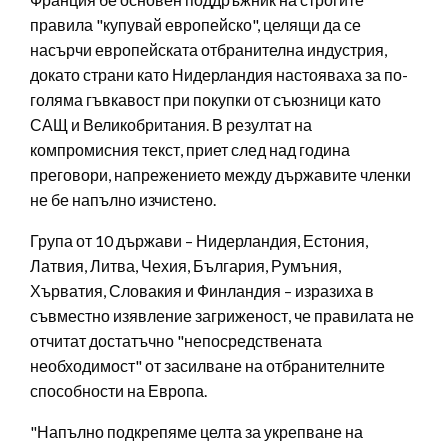
правила "купувай европейско", целящи да се
насърчи европейската отбранителна индустрия,
докато страни като Нидерландия настояваха за по-
голяма гъвкавост при покупки от съюзници като
САЩ и Великобритания. В резултат на
компромисния текст, приет след над година
преговори, напрежението между държавите членки
не бе напълно изчистено.
Група от 10 държави – Нидерландия, Естония,
Латвия, Литва, Чехия, България, Румъния,
Хърватия, Словакия и Финландия – изразиха в
съвместно изявление загриженост, че правилата не
отчитат достатъчно "непосредствената
необходимост" от засилване на отбранителните
способности на Европа.
"Напълно подкрепяме целта за укрепване на