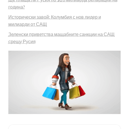
година?
Исторически завой: Колумбия с нов лидер и
милиарди от САЩ
Зеленски приветства мащабните санкции на САЩ
срещу Русия