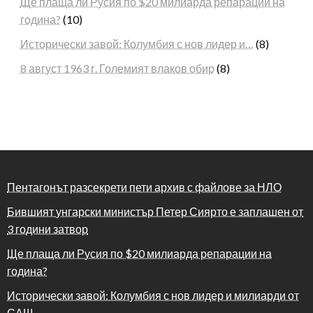
Ще плаща ли Русия по $20 милиарда репарации на
година?
(10)
Исторически завой: Колумбия с нов лидер и…
(8)
8 август 1963 г. Големият влаков обир
(8)
Пентагонът разсекрети пети архив с файлове за НЛО
Бившият унгарски министър Петер Сиярто е заплашен от
3 години затвор
Ще плаща ли Русия по $20 милиарда репарации на
година?
Исторически завой: Колумбия с нов лидер и милиарди от
САЩ