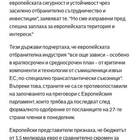
европейската сигурност и устойчивост чрез
засилено отбранително сътрудничество и
инвестиции", заявяват те. "Но сме изправени пред
спешна заплаха за европейската територия и
интереси."
Тези държави подчертаха, че европейската
отбранителна индустрия "все още зависи – особено
в краткосрочен и средносрочен план – от критични
компоненти и технологии от съмишленици извън
ЕС, по-специално трансатлантически съюзници".
Въпреки това, страните не са се противопоставили
на започването на преговори с Европейския
парламент, които трябва да последват след
формалното одобрение от посланиците на 27-те
страни членки в понеделник.
Европейски представители признаха, че бюджетът
от 1,5 милиарда евро е сравнително скромен за