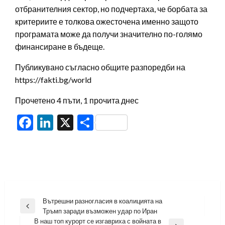
отбранителния сектор, но подчертаха, че борбата за
критериите е толкова ожесточена именно защото
програмата може да получи значително по-голямо
финансиране в бъдеще.
Публикувано съгласно общите разпоредби на
https://fakti.bg/world
Прочетено 4 пъти, 1 прочита днес
Facebook
LinkedIn
X
Share
Навигация
Вътрешни разногласия в коалицията на
Previous
Тръмп заради възможен удар по Иран
Post
В наш топ курорт се изгавриха с войната в