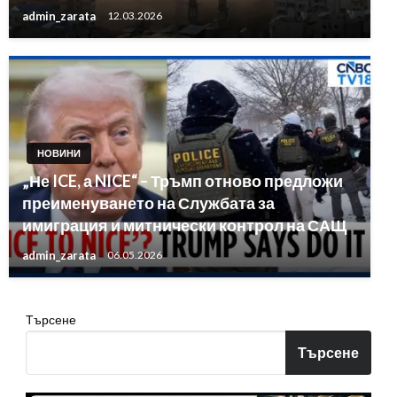
admin_zarata
12.03.2026
НОВИНИ
„Не ICE, а NICE“ – Тръмп отново предложи
преименуването на Службата за
имиграция и митнически контрол на САЩ
admin_zarata
06.05.2026
Търсене
Търсене