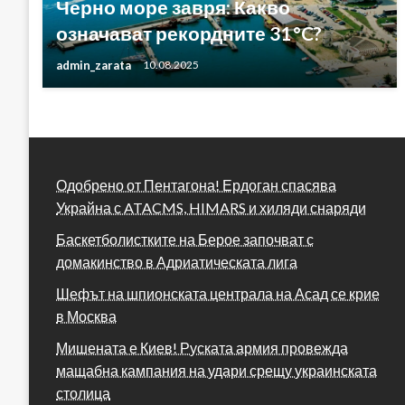
Черно море завря: Какво
означават рекордните 31 °C?
admin_zarata
10.08.2025
Одобрено от Пентагона! Ердоган спасява
Украйна с ATACMS, HIMARS и хиляди снаряди
Баскетболистките на Берое започват с
домакинство в Адриатическата лига
Шефът на шпионската централа на Асад се крие
в Москва
Мишената е Киев! Руската армия провежда
мащабна кампания на удари срещу украинската
столица