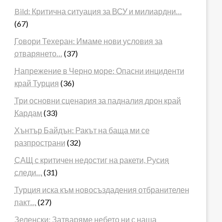
Bild: Критична ситуация за ВСУ и милиардни…
(67)
Говори Техеран: Имаме нови условия за
отварянето…
(37)
Напрежение в Черно море: Опасни инциденти
край Турция
(36)
Три основни сценария за падналия дрон край
Кардам
(33)
Хънтър Байдън: Ракът на баща ми се
разпространи
(32)
САЩ с критичен недостиг на ракети, Русия
следи…
(31)
Турция иска към новосъздадения отбранителен
пакт…
(27)
Зеленски: Затваряме небето ни с наша