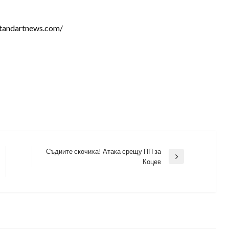
tandartnews.com/
Съдиите скочиха! Атака срещу ПП за
Next
Коцев
Post