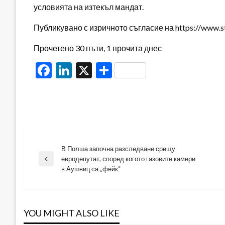
условията на изтекъл мандат.
Публикувано с изричното съгласие на https://www.s
Прочетено 30 пъти, 1 прочита днес
Facebook
LinkedIn
X
Share
В Полша започна разследване срещу
Навигация
евродепутат, според когото газовите камери
Previous
в Аушвиц са „фейк“
Post
YOU MIGHT ALSO LIKE