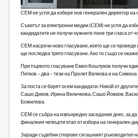
СЕМ не успя да избере нов генерален директор на
Съветът за електронни медии (СЕМ) не успя да изб
кандидатите не получи нужните поне три гласа от 
СЕМ насрочи ново гласуване, което ще се проведе п
ще последва трето гласуване. Ако то също се окаж
При първото гласуване Емил Кошлуков получи един
Петков – два – тези на Пролет Велкова и на Симона
За поста се борят осем кандидати. Никой от другит
Сашо Диков, Ирина Величкова, Сашо Йовков, Васи
Божилова.
СЕМ се събра на извънредно заседание днес, за да
финалния четвърти етап от избора на генерален ди
Заради съдебни спорове сегашният ръководител н