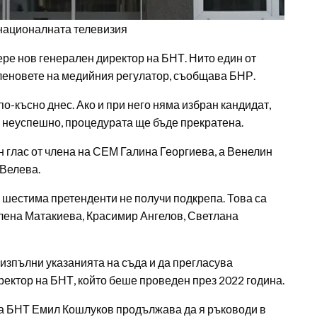
 националната телевизия
ере нов генерален директор на БНТ. Нито един от
членовете на медийния регулатор, съобщава БНР.
о-късно днес. Ако и при него няма избран кандидат,
е неуспешно, процедурата ще бъде прекратена.
 глас от члена на СЕМ Галина Георгиева, а Венелин
 Велева.
е шестима претенденти не получи подкрепа. Това са
лена Матакиева, Красимир Ангелов, Светлана
 изпълни указанията на съда и да прегласува
ректор на БНТ, който беше проведен през 2022 година.
а БНТ Емил Кошлуков продължава да я ръководи в