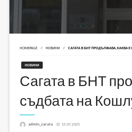
HOMEPAGE
НОВИНИ
САГАТА В БНТ ПРОДЪЛЖАВА, КАКВА 
НОВИНИ
Сагата в БНТ про
съдбата на Кошл
Posted
admin_zarata
15.07.2025
on