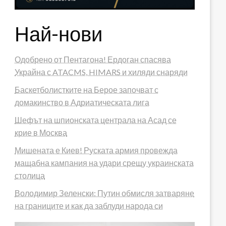
Най-нови
Одобрено от Пентагона! Ердоган спасява
Украйна с ATACMS, HIMARS и хиляди снаряди
Баскетболистките на Берое започват с
домакинство в Адриатическата лига
Шефът на шпионската централа на Асад се
крие в Москва
Мишената е Киев! Руската армия провежда
мащабна кампания на удари срещу украинската
столица
Володимир Зеленски: Путин обмисля затваряне
на границите и как да заблуди народа си