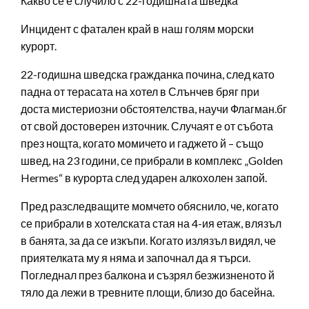
Какво се е случило с 22-годишната шведка
Инцидент с фатален край в наш голям морски
курорт.
22-годишна шведска гражданка почина, след като
падна от терасата на хотел в Слънчев бряг при
доста мистериозни обстоятелства, научи Флагман.бг
от свой достоверен източник. Случаят е от събота
през нощта, когато момичето и гаджето й – също
швед, на 23 години, се прибрали в комплекс „Golden
Hermes“ в курорта след ударен алкохолен запой.
Пред разследващите момчето обяснило, че, когато
се прибрали в хотелската стая на 4-ия етаж, влязъл
в банята, за да се изкъпи. Когато излязъл видял, че
приятелката му я няма и започнал да я търси.
Погледнал през балкона и съзрял безжизненото й
тяло да лежи в тревните площи, близо до басейна.