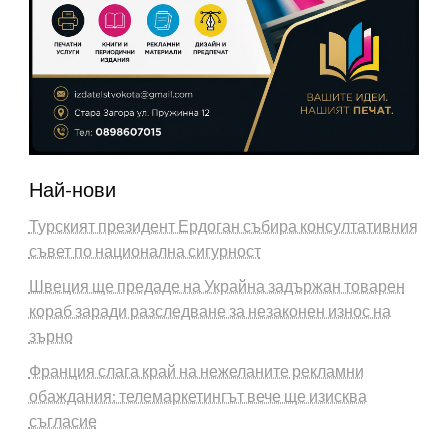
Най-нови
Турският президент Ердоган събира консултативния
съвет по национална сигурност
Швеция ще предаде на Украйна задържан товарен
кораб заради разследване за незаконен износ на
зърно
Франция слага край на нежеланите рекламни
обаждания: телемаркетингът вече ще изисква
съгласие