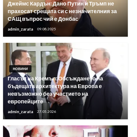
Джеймс Кардън: Дано Путин и Тръмп не
прахосат срещата си с незначителния за
САЩ въпрос чий е Донбас
admin_zarata
09.08.2025
НОВИНИ
Гласът на Кремъл: Обсъждането на
бъдещата архитектура на Европа е
невъзможно без участието на
европейците
admin_zarata
27.05.2026