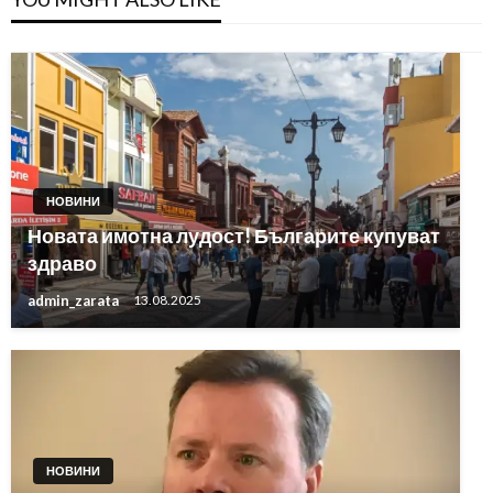
НОВИНИ
Новата имотна лудост! Българите купуват
здраво
admin_zarata
13.08.2025
НОВИНИ