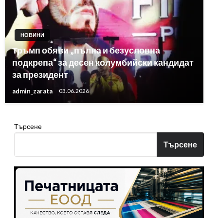
НОВИНИ
Тръмп обяви „пълна и безусловна
подкрепа“ за десен колумбийски кандидат
за президент
admin_zarata
03.06.2026
Търсене
Търсене