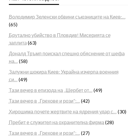
Володимир Зеленски обвини съюзниците на Киев:…
(65)
Брутално убийство в Пловдив! Мисерията се
заплита
(63)
Доналд Тръмп поискал спешно обяснение от шефа
на…
(58)
Залужни шокира Киев: Украйна изчерпа военния
си…
(49)
Тази вечер в епизода на „Шербет от…
(49)
Тази вечер в „Грехове и рози“:…
(42)
Хирошима почете жертвите на ядрения удар с…
(30)
Пребит е служител на охранителна фирма
(28)
Тази вечер в „Грехове и рози“:…
(27)