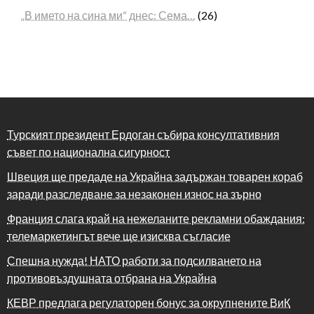
„В името на сина ми“ днес: Сема…
(26)
Турският президент Ердоган събира консултативния
съвет по национална сигурност
Швеция ще предаде на Украйна задържан товарен кораб
заради разследване за незаконен износ на зърно
Франция слага край на нежеланите рекламни обаждания:
телемаркетингът вече ще изисква съгласие
Спешна нужда! НАТО работи за подсилването на
противовъздушната отбрана на Украйна
КЕВР предлага регулаторен бонус за окрупнените ВиК