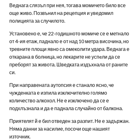
Веднага слязъл при нея, тогава момичето било все
още живо. Позвънил на рецепция и уведомил
полицията за случилото.
Установено е, че 22-годишното момиче се е метнало
от 4-ия етаж, паднало е от над 10 метра височина, но
тревните площи явно са омеколити удара. Веднага е
откарана в болница, но лекарите не успeли да се
преборят за живота. Шведката издъхнала от раните
си.
При направената аутопсия е станало ясно, че
чужденката е изпила изключително голямо
количество алкохол. Не е изключено да се е
подхлъзнала и да е паднала случайно от балкона.
Приятелят й е бил отведен за разпит. Не е задържан.
Няма данни за насилие, посочи още нашият
източник.