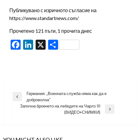
Публикувано с изричното съгласие на
https://www.standartnews.com/
Прочетено 121 пъти, 1 прочита днес
Facebook
LinkedIn
X
Share
Навигация
Германия: „Военната служба няма как да е
Previous
доброволна“
Post
Започна броенето на лебедите на Чарлз III
Next
(ВИДЕО+СНИМКИ)
Post
YOU MIGHT ALSO LIKE