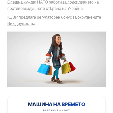
Спешна нужда! НАТО работи за подсилването на
противовъздушната отбрана на Украйна
КЕВР предлага регулаторен бонус за окрупнените
ВиК дружества
МАШИНА НА ВРЕМЕТО
БЪЛГАРИЯ + СВЯТ