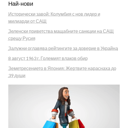
Най-нови
Исторически завой: Колумбия с нов лидер и
милиарди от САЩ
Зеленски приветства мащабните санкции на САЩ
срещу Русия
Залужни оглавява рейтингите за доверие в Украйна
8 август 1963 г. Големият влаков обир
Земетресението в Япония: Жертвите нараснаха до
39 души