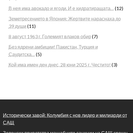
В нея има авокадо и ягоди. И е хидратиращата…
(12)
Земетресението в Япония: Жертвите нараснаха до
39 души
(11)
8 август 1963 г. Големият влаков обир
(7)
Без ядрени амбиции! Пакистан, Турция и
Саудитска…
(5)
Кой има имен ден днес, 28 юни 2025 г. Честито!
(3)
Исторически завой: Колумбия с нов лидер и милиарди от
САЩ
Зеленски приветства мащабните санкции на САЩ срещу