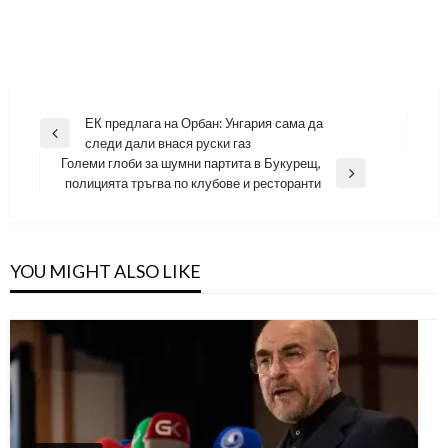
Навигация
ЕК предлага на Орбан: Унгария сама да
Previous
следи дали внася руски газ
Post
Големи глоби за шумни партита в Букурещ,
Next
полицията тръгва по клубове и ресторанти
Post
YOU MIGHT ALSO LIKE