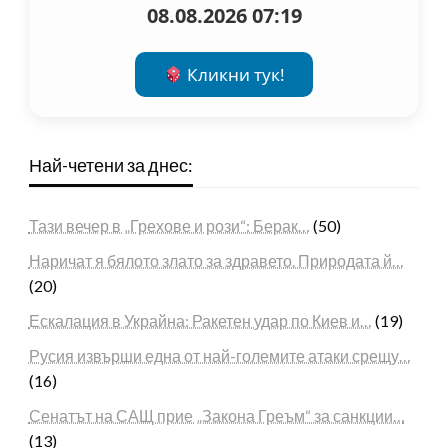
08.08.2026 07:19
Кликни тук!
Най-четени за днес:
Тази вечер в „Грехове и рози“: Берак…
(50)
Наричат я бялото злато за здравето. Природата й…
(20)
Ескалация в Украйна: Ракетен удар по Киев и…
(19)
Русия извърши една от най-големите атаки срещу…
(16)
Сенатът на САЩ прие „Закона Греъм“ за санкции…
(13)