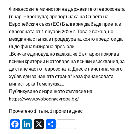
Финансовите министри на държавите от еврозоната
(т.нар. Еврогрупа) препоръчаха на Съвета на
Европейския съюз (ЕС) България да бъде приета в
еврозоната от 1 януари 2026 г. Това е важна, но
междинна стъпка в процедурата, която предстои да
бъде финализирана през юли.
„Всички единодушно казаха, че България покрива
всички критерии и отговаря на всички изисквания, за
да стане част от еврозоната. Днес е наистина много
хубав ден за нашата страна“, каза финансовата
министърка Теменужка…
Публикувано с изричното съгласие на
https://www.svobodnaevropa.bg/
Прочетено 1 пъти, 1 прочита днес
Facebook
LinkedIn
X
Share