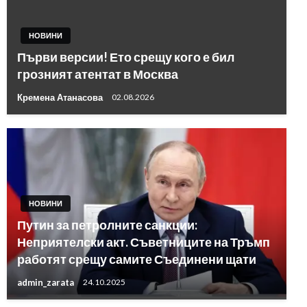
НОВИНИ
Първи версии! Ето срещу кого е бил
грозният атентат в Москва
Кремена Атанасова
02.08.2026
НОВИНИ
Путин за петролните санкции:
Неприятелски акт. Съветниците на Тръмп
работят срещу самите Съединени щати
admin_zarata
24.10.2025