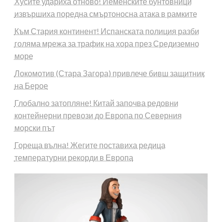
Хусите удариха отново! Йеменските бунтовници
извършиха поредна смъртоносна атака в рамките
Към Стария континент! Испанската полиция разби
голяма мрежа за трафик на хора през Средиземно
море
Локомотив (Стара Загора) привлече бивш защитник
на Берое
Глобално затопляне! Китай започва редовни
контейнерни превози до Европа по Северния
морски път
Гореща вълна! Жегите поставиха редица
температурни рекорди в Европа