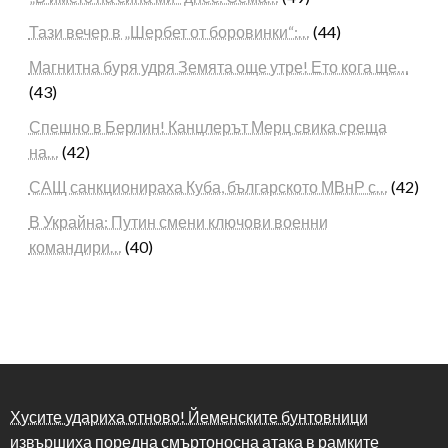
Тази вечер в „Шербет от боровинки“:…
(44)
Магнитна буря удря Земята още утре! Ето кога ще…
(43)
Спешно в Берлин! Канцлерът Мерц свика среща
на…
(42)
САЩ санкционираха Куба, българското МВнР с…
(42)
В Украйна: Путин смени ключови военни
командири…
(40)
Хусите удариха отново! Йеменските бунтовници
извършиха поредна смъртоносна атака в рамките