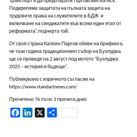
транспорт и да предотврати търговския натиск.
Подкрепяме защитата на пълната защита на
трудовите права на служителите в БДЖ и
включване на синдикатите във всеки един етап от
реформата”, подчерта той.
От своя страна Калоян Паргов обяви на брифинга,
че тази година традиционният събор на Бузлуджа
ще се проведе на 2 август под мотото “Бузлуджа
2025 – история и бъдеще”.
Публикувано с изричното съгласие на
https://www.standartnews.com/
Прочетено 76 пъти, 1 прочита днес
Facebook
LinkedIn
X
Share