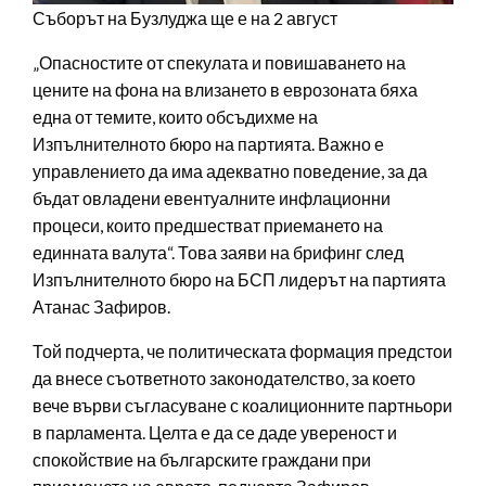
Съборът на Бузлуджа ще е на 2 август
„Опасностите от спекулата и повишаването на
цените на фона на влизането в еврозоната бяха
една от темите, които обсъдихме на
Изпълнителното бюро на партията. Важно е
управлението да има адекватно поведение, за да
бъдат овладени евентуалните инфлационни
процеси, които предшестват приемането на
единната валута“. Това заяви на брифинг след
Изпълнителното бюро на БСП лидерът на партията
Атанас Зафиров.
Той подчерта, че политическата формация предстои
да внесе съответното законодателство, за което
вече върви съгласуване с коалиционните партньори
в парламента. Целта е да се даде увереност и
спокойствие на българските граждани при