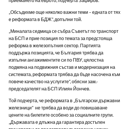
приемането на еврото, подчерта Зафиров.
„Обсъдихме още няколко важни теми – едната от тях
е реформата в БДЖ”, допълни той.
„Миналата седмица се събра Съветът по транспорт
на БСП и прие позиция по темата за предстояща
реформа в железопътния сектор. Партията
поддържа позицията, че България трябва да
изпълни ангажиментите си по ПВУ, цялостна
подмяна на подвижния състав и модернизация на
системата, реформата трябва да бъде насочена към
повече качество на услугите“, обясни зам.-
председателят на БСП Илиян Йончев.
Той подчерта, че реформата в „Български държавни
железници” не трябва да води до повишаване
цените на билетите особено за социалните групи.
„Държавата е длъжна да гарантира достъпен