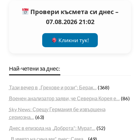
Провери късмета си днес –
07.08.2026 21:02
Кликни тук!
Най-четени за днес:
Тази вечер в „Грехове и рози“: Берак…
(368)
Военен анализатор заяви, че Северна Корея е…
(86)
Sky News: Срещу Германия бе извършена
сериозна…
(63)
Днес в епизода на „Доброта“: Мурат…
(52)
„В името на сина ми“ днес: Сема…
(49)