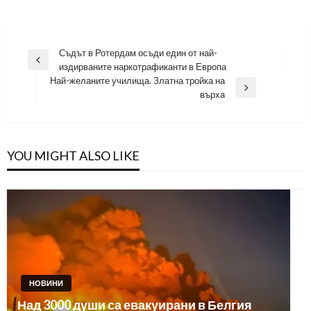
Навигация
Съдът в Ротердам осъди един от най-
Previous
издирваните наркотрафиканти в Европа
Post
Най-желаните училища. Златна тройка на
Next
върха
Post
YOU MIGHT ALSO LIKE
НОВИНИ
Над 3000 души са евакуирани в Белгия