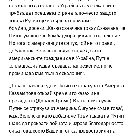
позволено да остане в Украйна, а американците
трябва да посещават страната по-често, защото
тогава Русия ще извършва по-малко
бомбардировки. „Какво означава това? Означава, че
Путин умишлено бомбардира цивилно население.
Но когато американците са тук, той не го прави“,
добави той. Зеленски подчерта, че докато
американските граждани са в Украйна, Путин
„сплашва, изнудва, създава напрежение, но не
преминава към пълна ескалация“.
„Това означава едно: Путин се страхува от Америка.
Казвам това открай време и го казах и на
президента (Доналд Тръмп). Във всеки случай
Путин се страхува от Америка. Сигурен съм в това“,
каза Зеленски, като добави, че Тръмп дава на Путин
шанс да прекрати войната и изрази благодарността
си за това, което Вашингтон са предоставили на