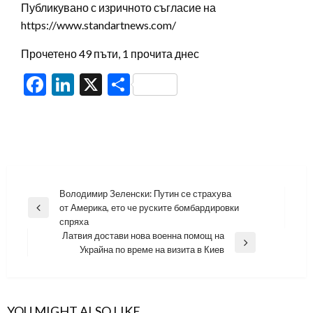
Публикувано с изричното съгласие на
https://www.standartnews.com/
Прочетено 49 пъти, 1 прочита днес
Facebook
LinkedIn
X
Share
Навигация
Володимир Зеленски: Путин се страхува
от Америка, ето че руските бомбардировки
Previous
спряха
Post
Латвия достави нова военна помощ на
Next
Украйна по време на визита в Киев
Post
YOU MIGHT ALSO LIKE