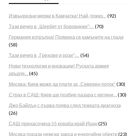
Извънредни мерки в Камчатка! Най-тежко…
(92)
Тази вечер в „Шербет от боровинки“:…
(70)
Германия изтръпна! Появиха се камъните на глада
(58)
Тази вечер в „Грехове и рози“:…
(54)
Нови технологии и иновации! Руската армия
хвърля…
(45)
Москва: Киев може да плати за „Северен поток“
(30)
Страх в САЩ: Киев ще подбие пазара с евтини…
(30)
Джо Байдън с първа поява след тежката диагноза
(26)
САЩ пренасочиха 55 кораба край Иран
(25)
Москва порази немски завод и енергийни обекти
(23)