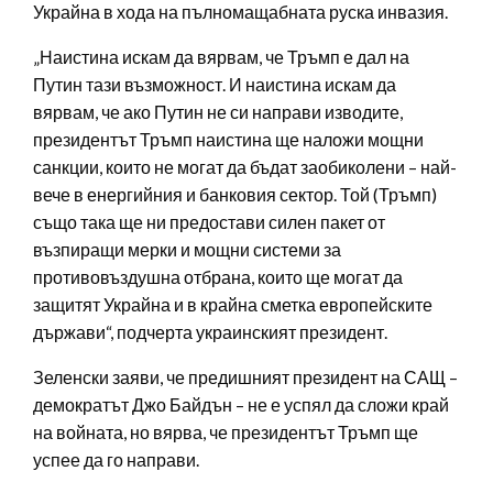
Украйна в хода на пълномащабната руска инвазия.
„Наистина искам да вярвам, че Тръмп е дал на
Путин тази възможност. И наистина искам да
вярвам, че ако Путин не си направи изводите,
президентът Тръмп наистина ще наложи мощни
санкции, които не могат да бъдат заобиколени – най-
вече в енергийния и банковия сектор. Той (Тръмп)
също така ще ни предостави силен пакет от
възпиращи мерки и мощни системи за
противовъздушна отбрана, които ще могат да
защитят Украйна и в крайна сметка европейските
държави“, подчерта украинският президент.
Зеленски заяви, че предишният президент на САЩ –
демократът Джо Байдън – не е успял да сложи край
на войната, но вярва, че президентът Тръмп ще
успее да го направи.