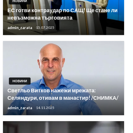
НОВИНИ
ЕС готви контраудар по САЩ! Ще стане ли
невъзможна търговията
admin_zarata
15.07.2025
НОВИНИ
Светльо Витков нажежи мрежата:
Селяндури, отивам в манастир! /СНИМКА/
admin_zarata
14.11.2025