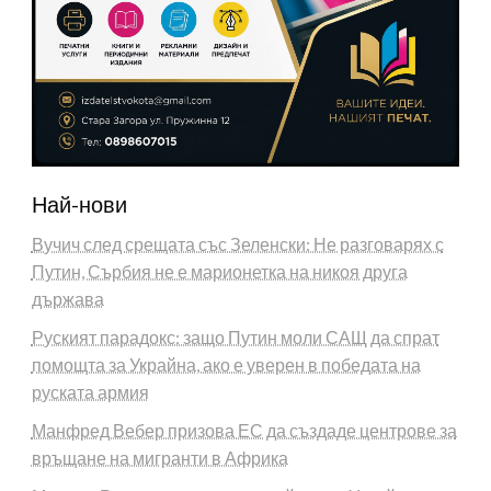
Най-нови
Вучич след срещата със Зеленски: Не разговарях с
Путин, Сърбия не е марионетка на никоя друга
държава
Руският парадокс: защо Путин моли САЩ да спрат
помощта за Украйна, ако е уверен в победата на
руската армия
Манфред Вебер призова ЕС да създаде центрове за
връщане на мигранти в Африка