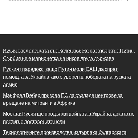
Вучич след срещата със Зеленски: Не разговарях с Путин,
Сърбия не е марионетка на никоя друга държава
Руският парадокс: защо Путин моли САЩ да спрат
помощта за Украйна, ако е уверен в победата на руската
армия
Манфред Вебер призова ЕС да създаде центрове за
връщане на мигранти в Африка
Москва: Русия ще продължи войната в Украйна, докато не
постигне поставените цели
Технологичните производства издърпаха българската