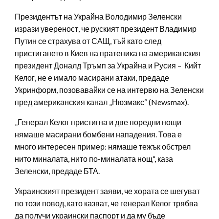
Президентът на Украйна Володимир Зеленски
изрази увереност, че руският президент Владимир
Путин се страхува от САЩ, тъй като след
пристигането в Киев на пратеника на американския
президент Доналд Тръмп за Украйна и Русия – Кийт
Келог, не е имало масирани атаки, предаде
Укринформ, позовавайки се на интервю на Зеленски
пред американския канал „Нюзмакс“ (Newsmax).
„Генерал Келог пристигна и две поредни нощи
нямаше масирани бомбени нападения. Това е
много интересен пример: нямаше тежък обстрел
нито миналата, нито по-миналата нощ“, каза
Зеленски, предаде БТА.
Украинският президент заяви, че хората се шегуват
по този повод, като казват, че генерал Келог трябва
да получи украински паспорт и да му бъде