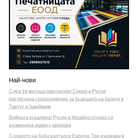
Най-нови
След 18 месеца преговори! Сирия и Русия
постигнаха споразумение за бъдещето на базите в
Тартус и Хмеймим
Войната ескалира! Русия и Украйна отново си
размениха удари с дронове
Сладкото на баба разтърси Европа. Три държави в