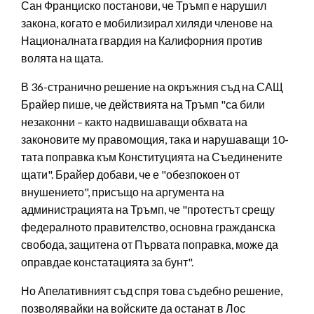
Сан Франциско постанови, че Тръмп е нарушил
закона, когато е мобилизирал хиляди членове на
Националната гвардия на Калифорния против
волята на щата.
В 36-странично решение на окръжния съд на САЩ
Брайер пише, че действията на Тръмп "са били
незаконни – както надвишаващи обхвата на
законовите му правомощия, така и нарушаващи 10-
тата поправка към Конституцията на Съединените
щати". Брайер добави, че е "обезпокоен от
внушението", присъщо на аргумента на
администрацията на Тръмп, че "протестът срещу
федералното правителство, основна гражданска
свобода, защитена от Първата поправка, може да
оправдае констатацията за бунт".
Но Апелативният съд спря това съдебно решение,
позволявайки на войските да останат в Лос