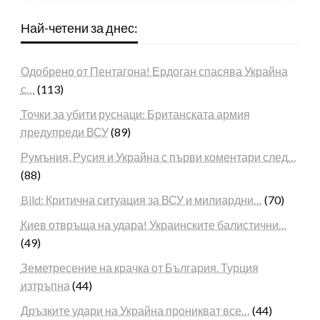
Най-четени за днес:
Одобрено от Пентагона! Ердоган спасява Украйна
с…
(113)
Точки за убити руснаци: Британската армия
предупреди ВСУ
(89)
Румъния, Русия и Украйна с първи коментари след…
(88)
Bild: Критична ситуация за ВСУ и милиардни…
(70)
Киев отвръща на удара! Украинските балистични…
(49)
Земетресение на крачка от България. Турция
изтръпна
(44)
Дръзките удари на Украйна проникват все…
(44)