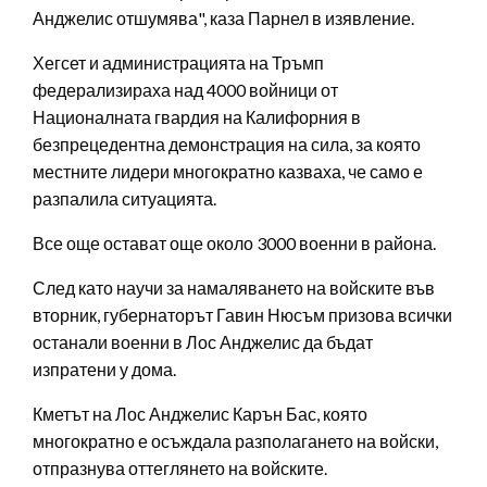
Анджелис отшумява", каза Парнел в изявление.
Хегсет и администрацията на Тръмп
федерализираха над 4000 войници от
Националната гвардия на Калифорния в
безпрецедентна демонстрация на сила, за която
местните лидери многократно казваха, че само е
разпалила ситуацията.
Все още остават още около 3000 военни в района.
След като научи за намаляването на войските във
вторник, губернаторът Гавин Нюсъм призова всички
останали военни в Лос Анджелис да бъдат
изпратени у дома.
Кметът на Лос Анджелис Карън Бас, която
многократно е осъждала разполагането на войски,
отпразнува оттеглянето на войските.