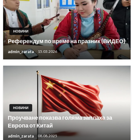
НОВИНИ
Референдум по време на празник (ВИДЕО)
admin_zarata
15.03.2026
НОВИНИ
Проучване показва голяма заплаха за
Европа от Китай
admin_zarata
08.08.2025