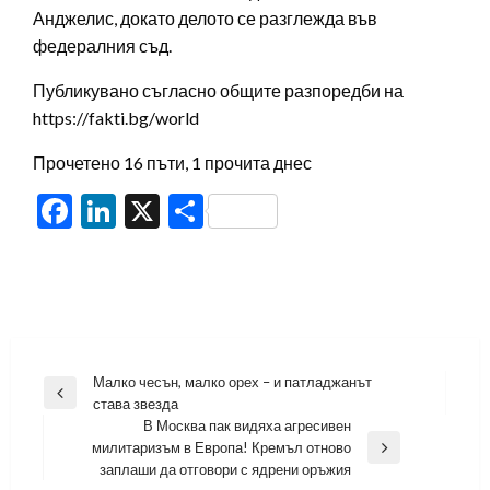
Анджелис, докато делото се разглежда във
федералния съд.
Публикувано съгласно общите разпоредби на
https://fakti.bg/world
Прочетено 16 пъти, 1 прочита днес
Facebook
LinkedIn
X
Share
Навигация
Малко чесън, малко орех – и патладжанът
Previous
става звезда
Post
В Москва пак видяха агресивен
милитаризъм в Европа! Кремъл отново
Next
заплаши да отговори с ядрени оръжия
Post