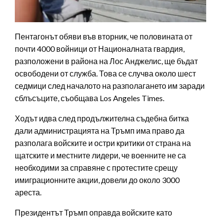
Пентагонът обяви във вторник, че половината от
почти 4000 войници от Националната гвардия,
разположени в района на Лос Анджелис, ще бъдат
освободени от служба. Това се случва около шест
седмици след началото на разполагането им заради
сблъсъците, съобщава Los Angeles Times.
Ходът идва след продължителна съдебна битка
дали администрацията на Тръмп има право да
разполага войските и остри критики от страна на
щатските и местните лидери, че военните не са
необходими за справяне с протестите срещу
имиграционните акции, довели до около 3000
ареста.
Президентът Тръмп оправда войските като