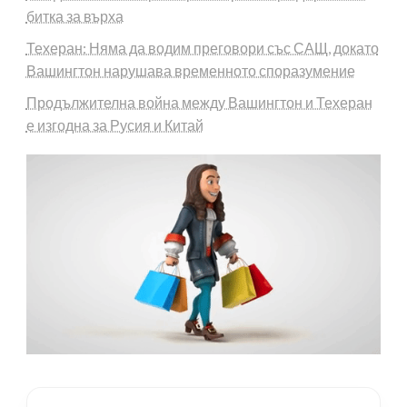
битка за върха
Техеран: Няма да водим преговори със САЩ, докато
Вашингтон нарушава временното споразумение
Продължителна война между Вашингтон и Техеран
е изгодна за Русия и Китай