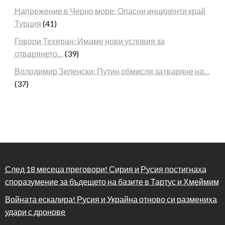
Напрежение в Черно море: Опасни инциденти край
Турция
(41)
Говори Техеран: Имаме нови условия за
отварянето…
(39)
Володимир Зеленски: Путин обмисля затваряне на…
(37)
След 18 месеца преговори! Сирия и Русия постигнаха
споразумение за бъдещето на базите в Тартус и Хмеймим
Войната ескалира! Русия и Украйна отново си размениха
удари с дронове