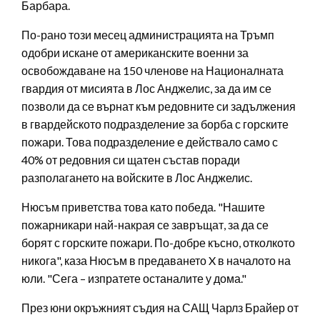
Барбара.
По-рано този месец администрацията на Тръмп
одобри искане от американските военни за
освобождаване на 150 членове на Националната
гвардия от мисията в Лос Анджелис, за да им се
позволи да се върнат към редовните си задължения
в гвардейското подразделение за борба с горските
пожари. Това подразделение е действало само с
40% от редовния си щатен състав поради
разполагането на войските в Лос Анджелис.
Нюсъм приветства това като победа. "Нашите
пожарникари най-накрая се завръщат, за да се
борят с горските пожари. По-добре късно, отколкото
никога", каза Нюсъм в предаването X в началото на
юли. "Сега – изпратете останалите у дома."
През юни окръжният съдия на САЩ Чарлз Брайер от