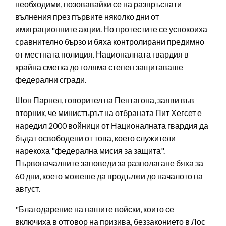
необходими, позовавайки се на разпръснати
вълнения през първите няколко дни от
имиграционните акции. Но протестите се успокоиха
сравнително бързо и бяха контролирани предимно
от местната полиция. Националната гвардия в
крайна сметка до голяма степен защитаваше
федерални сгради.
Шон Парнел, говорител на Пентагона, заяви във
вторник, че министърът на отбраната Пит Хегсет е
наредил 2000 войници от Националната гвардия да
бъдат освободени от това, което служители
нарекоха "федерална мисия за защита".
Първоначалните заповеди за разполагане бяха за
60 дни, което можеше да продължи до началото на
август.
"Благодарение на нашите войски, които се
включиха в отговор на призива, беззаконието в Лос