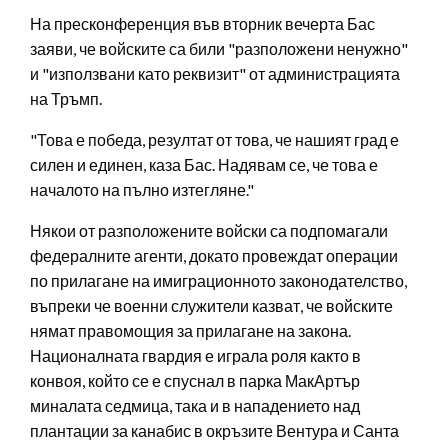
На пресконференция във вторник вечерта Бас
заяви, че войските са били "разположени ненужно"
и "използвани като реквизит" от администрацията
на Тръмп.
"Това е победа, резултат от това, че нашият град е
силен и единен, каза Бас. Надявам се, че това е
началото на пълно изтегляне."
Някои от разположените войски са подпомагали
федералните агенти, докато провеждат операции
по прилагане на имиграционното законодателство,
въпреки че военни служители казват, че войските
нямат правомощия за прилагане на закона.
Националната гвардия е играла роля както в
конвоя, който се е спуснал в парка МакАртър
миналата седмица, така и в нападението над
плантации за канабис в окръзите Вентура и Санта