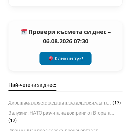
Провери късмета си днес –
06.08.2026 07:30
Кликни тук!
Най-четени за днес:
Хирошима почете жертвите на ядрения удар с…
(17)
Залужни: НАТО разчита на доктрини от Втората…
(12)
Иран и Оман пред сделка, преначертават