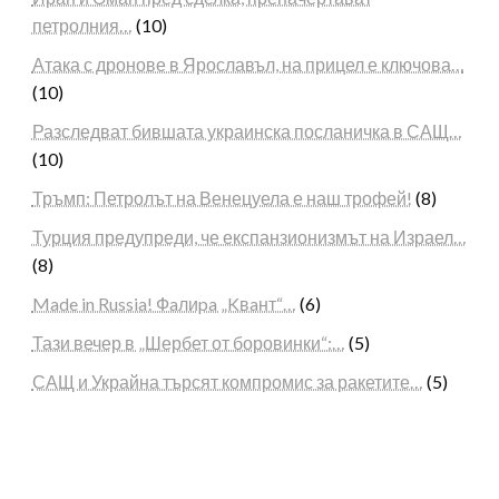
петролния…
(10)
Атака с дронове в Ярославъл, на прицел е ключова…
(10)
Разследват бившата украинска посланичка в САЩ…
(10)
Тръмп: Петролът на Венецуела е наш трофей!
(8)
Турция предупреди, че експанзионизмът на Израел…
(8)
Made in Russia! Фaлиpa „Kвaнт“…
(6)
Тази вечер в „Шербет от боровинки“:…
(5)
САЩ и Украйна търсят компромис за ракетите…
(5)