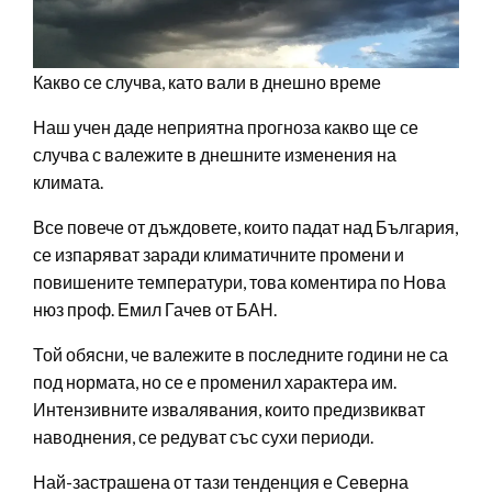
Какво се случва, като вали в днешно време
Наш учен даде неприятна прогноза какво ще се
случва с валежите в днешните изменения на
климата.
Все повече от дъждовете, които падат над България,
се изпаряват заради климатичните промени и
повишените температури, това коментира по Нова
нюз проф. Емил Гачев от БАН.
Той обясни, че валежите в последните години не са
под нормата, но се е променил характера им.
Интензивните извалявания, които предизвикват
наводнения, се редуват със сухи периоди.
Най-застрашена от тази тенденция е Северна