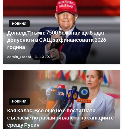
НОВИНИ
Доналд Тръмп: 7500 бежанци ще бъдат
допуснати в САЩ за финансовата 2026
година
admin_zarata
31.10.2025
НОВИНИ
Кая Калас: Все още не е постигнато
съгласие по разширяването на санкциите
срещу Русия