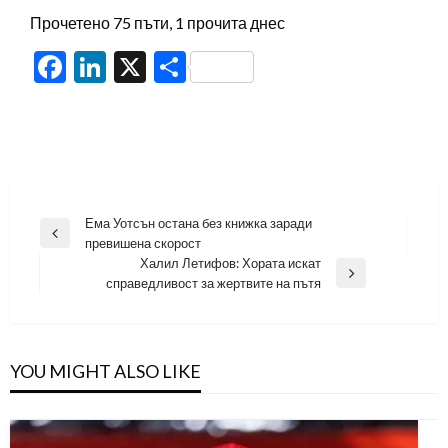
Прочетено 75 пъти, 1 прочита днес
Facebook
LinkedIn
X
Share
Навигация
Ема Уотсън остана без книжка заради
Previous
превишена скорост
Post
Халил Летифов: Хората искат
Next
справедливост за жертвите на пътя
Post
YOU MIGHT ALSO LIKE