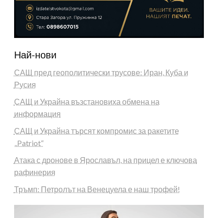
Най-нови
САЩ пред геополитически трусове: Иран, Куба и
Русия
САЩ и Украйна възстановиха обмена на
информация
САЩ и Украйна търсят компромис за ракетите
„Patriot“
Атака с дронове в Ярославъл, на прицел е ключова
рафинерия
Тръмп: Петролът на Венецуела е наш трофей!