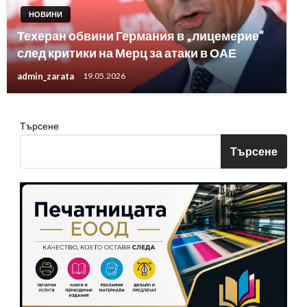
НОВИНИ
Техеран обвини Германия в „лицемерие“
след критики на Мерц за атаки в ОАЕ
admin_zarata
19.05.2026
Търсене
Търсене