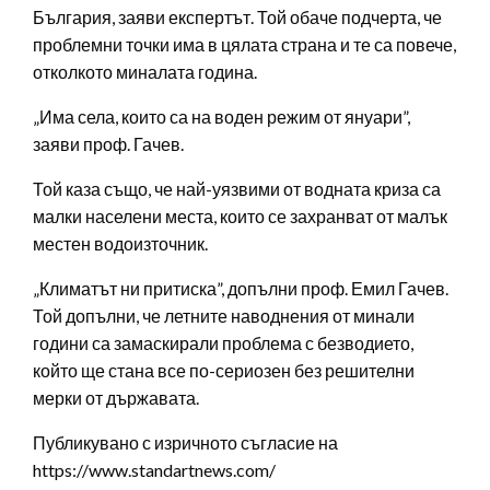
България, заяви експертът. Той обаче подчерта, че
проблемни точки има в цялата страна и те са повече,
отколкото миналата година.
„Има села, които са на воден режим от януари”,
заяви проф. Гачев.
Той каза също, че най-уязвими от водната криза са
малки населени места, които се захранват от малък
местен водоизточник.
„Климатът ни притиска”, допълни проф. Емил Гачев.
Той допълни, че летните наводнения от минали
години са замаскирали проблема с безводието,
който ще стана все по-сериозен без решителни
мерки от държавата.
Публикувано с изричното съгласие на
https://www.standartnews.com/