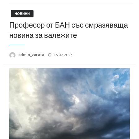
НОВИНИ
Професор от БАН със смразяваща
новина за валежите
Posted
admin_zarata
16.07.2025
on