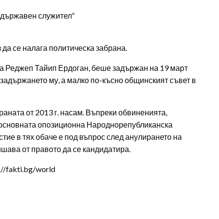
а държавен служител“
ез да се налага политическа забрана.
та Реджеп Тайип Ердоган, беше задържан на 19 март
 задържането му, а малко по-късно общинският съвет в
аната от 2013 г. насам. Въпреки обвиненията,
 основната опозиционна Народнорепубликанска
стие в тях обаче е под въпрос след анулирането на
ишава от правото да се кандидатира.
/fakti.bg/world