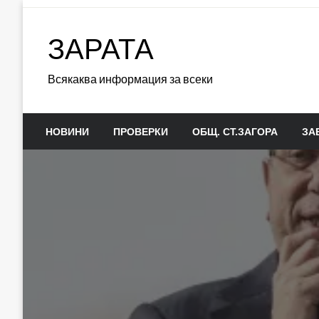
Skip
to
ЗАРАТА
content
Всякаква информация за всеки
НОВИНИ
ПРОВЕРКИ
ОБЩ. СТ.ЗАГОРА
ЗА