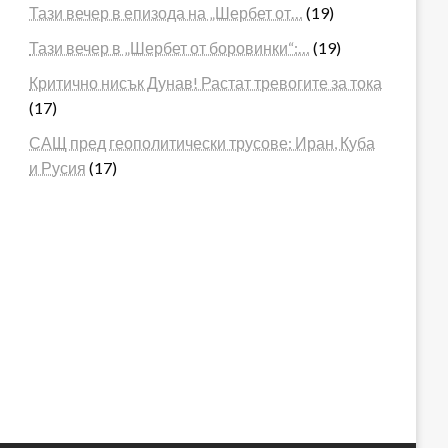
Тази вечер в епизода на „Шербет от…
(19)
Тази вечер в „Шербет от боровинки“:…
(19)
Критично нисък Дунав! Растат тревогите за тока
(17)
САЩ пред геополитически трусове: Иран, Куба
и Русия
(17)