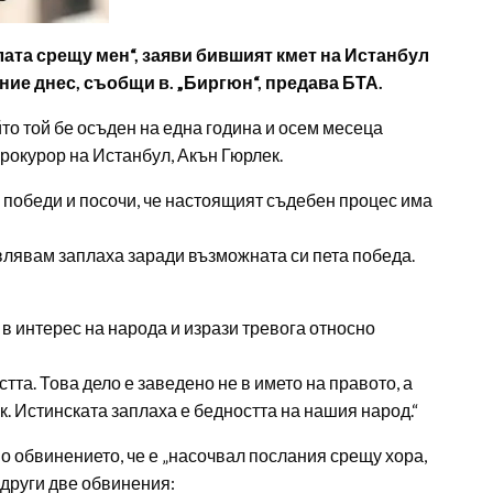
елата срещу мен“, заяви бившият кмет на Истанбул
ие днес, съобщи в. „Биргюн“, предава БТА.
йто той бе осъден на една година и осем месеца
рокурор на Истанбул, Акън Гюрлек.
 победи и посочи, че настоящият съдебен процес има
влявам заплаха заради възможната си пета победа.
в интерес на народа и изрази тревога относно
стта. Това дело е заведено не в името на правото, а
. Истинската заплаха е бедността на нашия народ.“
 обвинението, че е „насочвал послания срещу хора,
 други две обвинения: