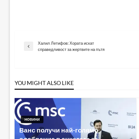
Халил Летифов: Хората искат
Навигация
Previous
справедливост за жертвите на пътя
Post
YOU MIGHT ALSO LIKE
НОВИНИ
Ванс получи най-голямо
одобрение в анкетата за