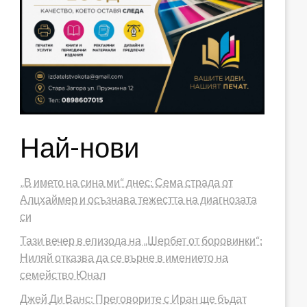
Най-нови
„В името на сина ми“ днес: Сема страда от
Алцхаймер и осъзнава тежестта на диагнозата
си
Тази вечер в епизода на „Шербет от боровинки“:
Ниляй отказва да се върне в имението на
семейство Юнал
Джей Ди Ванс: Преговорите с Иран ще бъдат