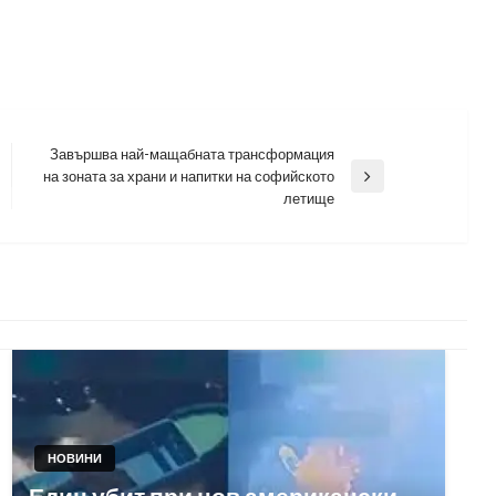
Завършва най-мащабната трансформация
на зоната за храни и напитки на софийското
Next
летище
Post
НОВИНИ
Един убит при нов американски