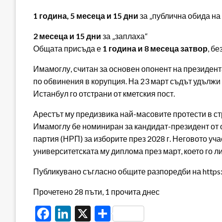
1 година, 5 месеца и 15 дни
за „публична обида н
2 месеца и 15 дни
за „заплаха“
Общата присъда е
1 година и 8 месеца затвор
, б
Имамоглу, считан за основен опонент на президен
по обвинения в корупция. На 23 март съдът удължи
Истанбул го отстрани от кметския пост.
Арестът му предизвика най-масовите протести в стр
Имамоглу бе номиниран за кандидат-президент от
партия (НРП) за изборите през 2028 г. Неговото уча
университетската му диплома през март, което го л
Публикувано съгласно общите разпоредби на https:/
Прочетено 28 пъти, 1 прочита днес
Facebook
LinkedIn
X
Share