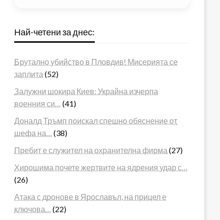
Най-четени за днес:
Брутално убийство в Пловдив! Мисерията се
заплита
(52)
Залужни шокира Киев: Украйна изчерпа
военния си…
(41)
Доналд Тръмп поискал спешно обяснение от
шефа на…
(38)
Пребит е служител на охранителна фирма
(27)
Хирошима почете жертвите на ядрения удар с…
(26)
Атака с дронове в Ярославъл, на прицел е
ключова…
(22)