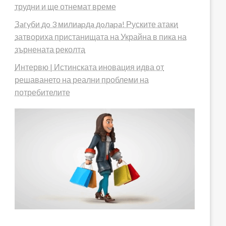
трудни и ще отнемат време
Зaгyби дo 3 милиapдa дoлapa! Руските атаки
затвориха пристанищата на Украйна в пика на
зърнената реколта
Интервю | Истинската иновация идва от
решаването на реални проблеми на
потребителите