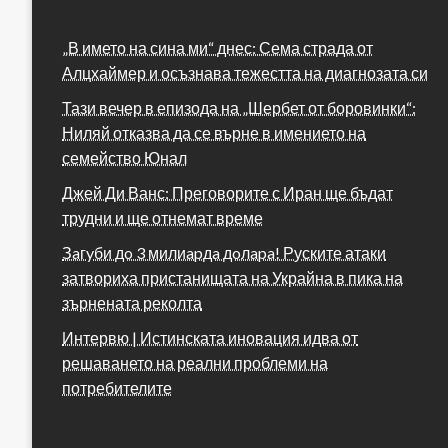
„В името на сина ми“ днес: Сема страда от
Алцхаймер и осъзнава тежестта на диагнозата си
Тази вечер в епизода на „Шербет от боровинки“:
Ниляй отказва да се върне в имението на
семейство Юнал
Джей Ди Ванс: Преговорите с Иран ще бъдат
трудни и ще отнемат време
Зaгyби дo 3 милиapдa дoлapa! Руските атаки
затвориха пристанищата на Украйна в пика на
зърнената реколта
Интервю | Истинската иновация идва от
решаването на реални проблеми на
потребителите