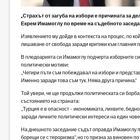
„Страхът от загуба на избори е причината за д
Екрем Имамоглу по време на съдебното заседан
Изявлението му дойде в контекста на процес, по ко
лишаване от свобода заради критики към главния п
В пледоарията си Имамоглу подчерта изборните си
политически мотиви:
„Четири пъти съм побеждавал на избори и предста
Именно заради това съм тук. Няма друга причина.“
Той увери, че ще продължи политическата си борба 
състоянието на страната:
„Турция е в опасност – икономиката, лихвите, бедно
заради личните политически интереси на един човек
На днешното заседание съдът оправда Имамоглу по
борещи се с тероризма“, но го призна за виновен по