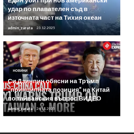
удар по плавателен съд в
източната част на Тихия океан
admin_zarata
23.12.2025
НОВИНИ
Си Дзинпин обясни на Тръмп
„принципната позиция“ на Китай
по тайванския въпрос ВИДЕО
admin_zarata
26.11.2025