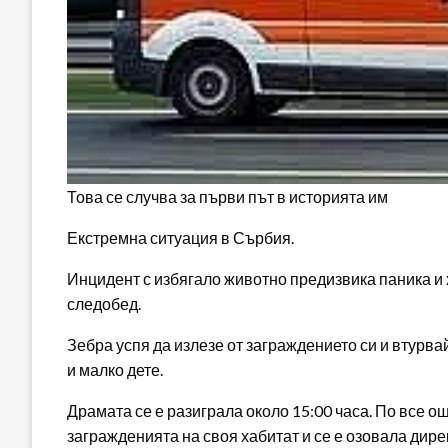
Това се случва за първи път в историята им
Екстремна ситуация в Сърбия.
Инцидент с избягало животно предизвика паника и 
следобед.
Зебра успя да излезе от заграждението си и втурва
и малко дете.
Драмата се е разиграла около 15:00 часа. По все о
загражденията на своя хабитат и се е озовала дире