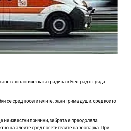
хаос в зоологическата градина в Белград в сряда
йки се сред посетителите, рани трима души, сред които
ще неизвестни причини, зебрата е преодоляла
ктно на алеите сред посетителите на зоопарка. При