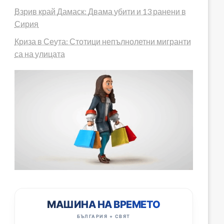
Взрив край Дамаск: Двама убити и 13 ранени в
Сирия
Криза в Сеута: Стотици непълнолетни мигранти
са на улицата
МАШИНА НА ВРЕМЕТО
БЪЛГАРИЯ + СВЯТ