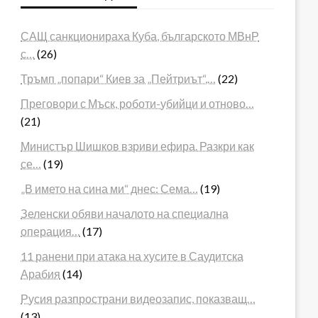
САЩ санкционираха Куба, българското МВнР
с…
(26)
Тръмп „попари“ Киев за „Пейтриът“,…
(22)
Преговори с Мъск, роботи-убийци и отново…
(21)
Министър Шишков взриви ефира. Разкри как
се…
(19)
„В името на сина ми“ днес: Сема…
(19)
Зеленски обяви началото на специална
операция…
(17)
11 ранени при атака на хусите в Саудитска
Арабия
(14)
Русия разпространи видеозапис, показващ…
(13)