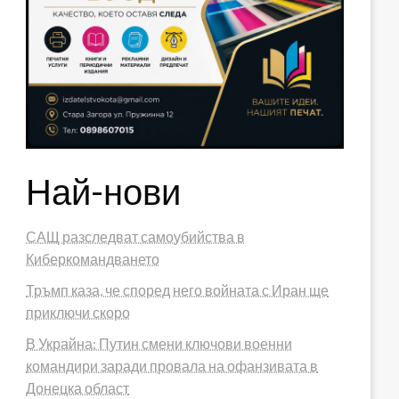
Най-нови
САЩ разследват самоубийства в
Киберкомандването
Тръмп каза, че според него войната с Иран ще
приключи скоро
В Украйна: Путин смени ключови военни
командири заради провала на офанзивата в
Донецка област