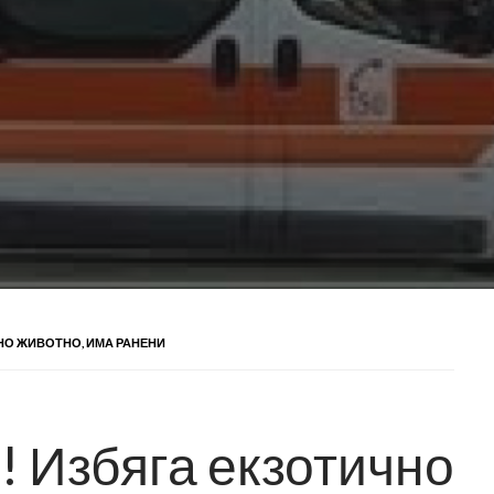
НО ЖИВОТНО, ИМА РАНЕНИ
! Избяга екзотично