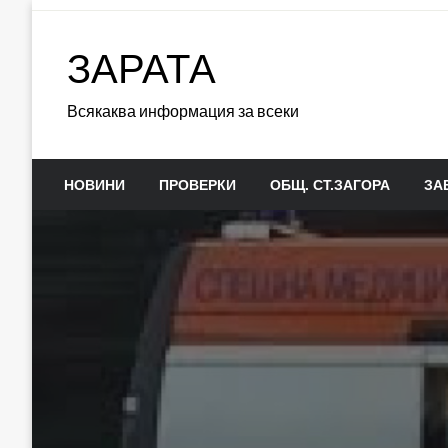
Skip
to
ЗАРАТА
content
Всякаква информация за всеки
НОВИНИ
ПРОВЕРКИ
ОБЩ. СТ.ЗАГОРА
ЗА