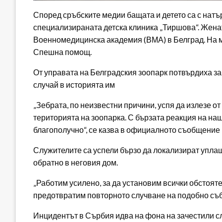
Според сръбските медии бащата и детето са с натър
специализираната детска клиника „Тиршова“. Жена
Военномедицинска академия (ВМА) в Белград. На м
Спешна помощ.
От управата на Белградския зоопарк потвърдиха за
случай в историята им
„Зебрата, по неизвестни причини, успя да излезе от
територията на зоопарка. С бързата реакция на н
благополучно“, се казва в официалното съобщение
Служителите са успели бързо да локализират уплаше
обратно в неговия дом.
„Работим усилено, за да установим всички обстояте
предотвратим повторното случване на подобно съби
Инцидентът в Сърбия идва на фона на зачестили сл