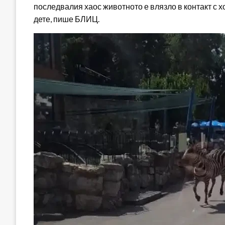
последвалия хаос животното е влязло в контакт с х
дете, пише БЛИЦ.