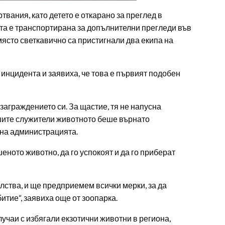
твания, като детето е откарано за преглед в
та е транспортирана за допълнителни прегледи във
ясто светкавично са пристигнали два екипа на
 инцидента и заявиха, че това е първият подобен
 заграждението си. За щастие, тя не напусна
ашите служители животното беше върнато
 на администрацията.
ното животно, да го успокоят и да го приберат
лства, и ще предприемем всички мерки, за да
тие“, заявиха още от зоопарка.
учаи с избягали екзотични животни в региона,