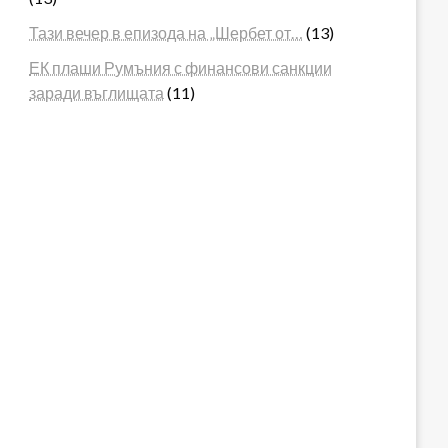
Тази вечер в епизода на „Шербет от…
(13)
ЕК плаши Румъния с финансови санкции
заради въглищата
(11)