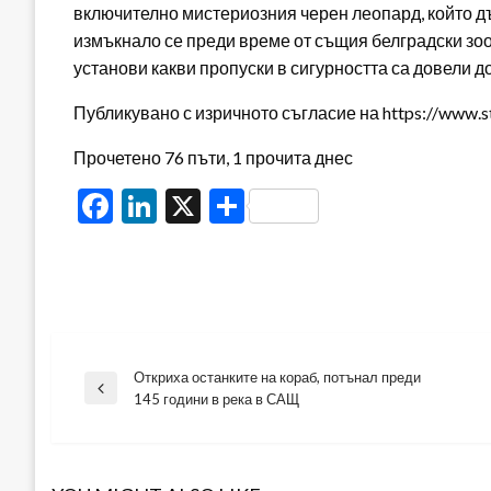
включително мистериозния черен леопард, който дъ
измъкнало се преди време от същия белградски зоо
установи какви пропуски в сигурността са довели д
Публикувано с изричното съгласие на https://www.s
Прочетено 76 пъти, 1 прочита днес
Facebook
LinkedIn
X
Share
Откриха останките на кораб, потънал преди
Навигация
Previous
145 години в река в САЩ
Post