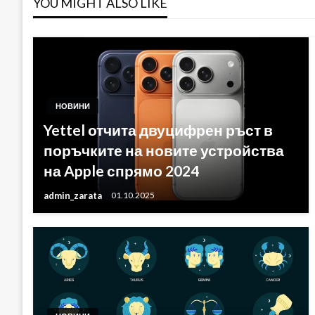
YOU MIGHT ALSO LIKE
НОВИНИ
Yettel отчита двуцифрен ръст в
поръчките на новите устройства
на Apple спрямо 2024
admin_zarata
01.10.2025