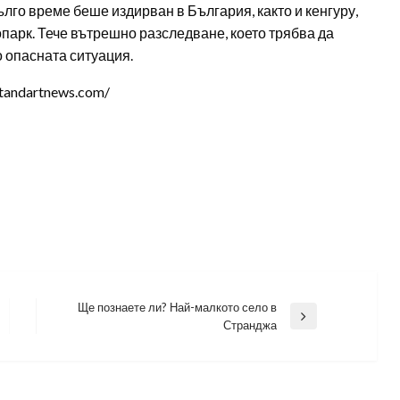
лго време беше издирван в България, както и кенгуру,
парк. Тече вътрешно разследване, което трябва да
о опасната ситуация.
tandartnews.com/
Ще познаете ли? Най-малкото село в
Next
Странджа
Post