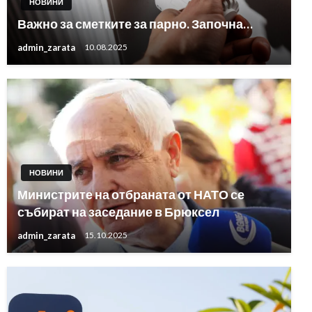
НОВИНИ
Важно за сметките за парно. Започна…
admin_zarata
10.08.2025
НОВИНИ
Министрите на отбраната от НАТО се
събират на заседание в Брюксел
admin_zarata
15.10.2025