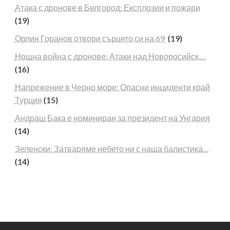
Атака с дронове в Белгород: Експлозии и пожари
(19)
Орлин Горанов отвори сърцето си на 69
(19)
Нощна война с дронове: Атаки над Новоросийск,…
(16)
Напрежение в Черно море: Опасни инциденти край
Турция
(15)
Андраш Бака е номиниран за президент на Унгария
(14)
Зеленски: Затваряме небето ни с наша балистика…
(14)