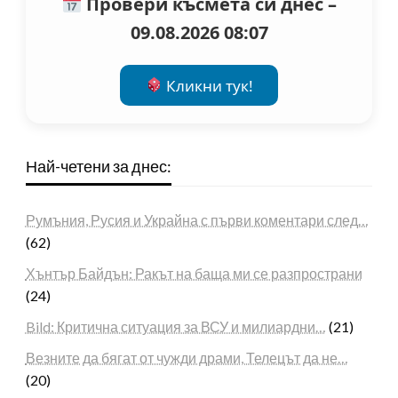
Провери късмета си днес –
09.08.2026 08:07
Кликни тук!
Най-четени за днес:
Румъния, Русия и Украйна с първи коментари след…
(62)
Хънтър Байдън: Ракът на баща ми се разпространи
(24)
Bild: Критична ситуация за ВСУ и милиардни…
(21)
Везните да бягат от чужди драми, Телецът да не…
(20)