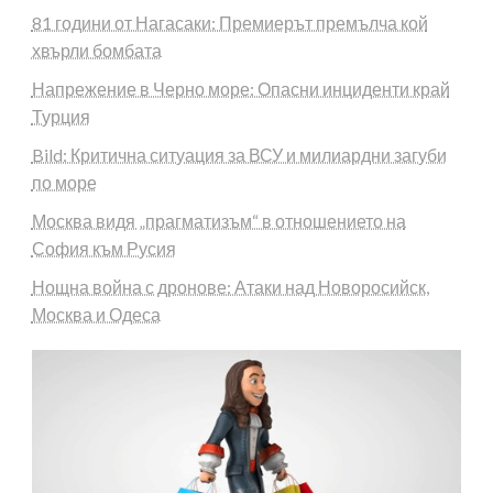
81 години от Нагасаки: Премиерът премълча кой
хвърли бомбата
Напрежение в Черно море: Опасни инциденти край
Турция
Bild: Критична ситуация за ВСУ и милиардни загуби
по море
Москва видя „прагматизъм“ в отношението на
София към Русия
Нощна война с дронове: Атаки над Новоросийск,
Москва и Одеса