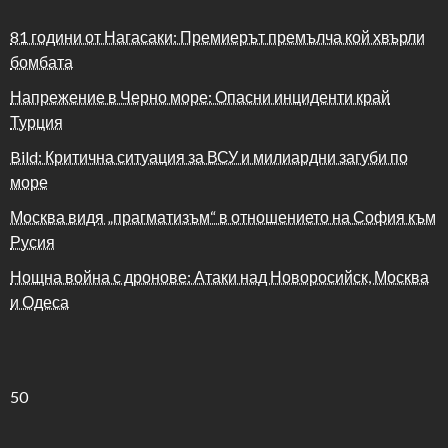
81 години от Нагасаки: Премиерът премълча кой хвърли
бомбата
Напрежение в Черно море: Опасни инциденти край
Турция
Bild: Критична ситуация за ВСУ и милиардни загуби по
море
Москва видя „прагматизъм“ в отношението на София към
Русия
Нощна война с дронове: Атаки над Новоросийск, Москва
и Одеса
50