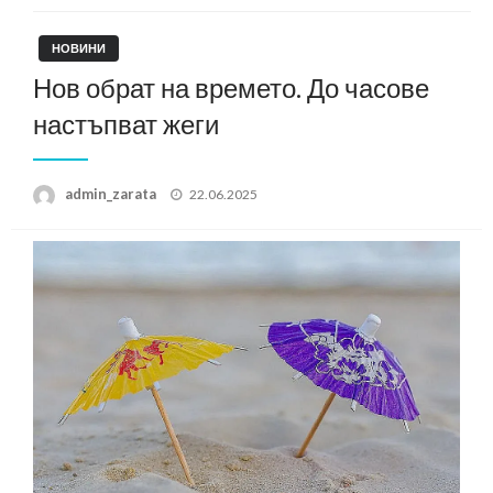
НОВИНИ
Нов обрат на времето. До часове
настъпват жеги
Posted
admin_zarata
22.06.2025
on