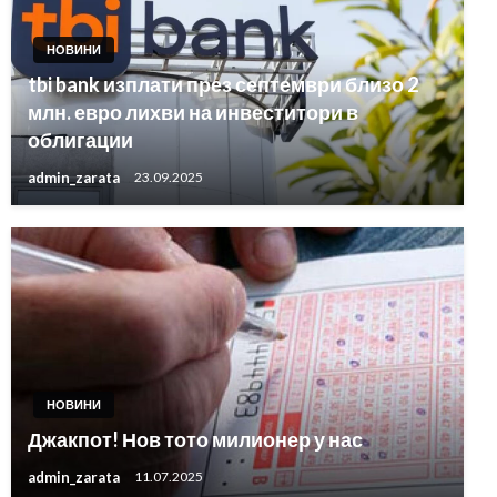
НОВИНИ
tbi bank изплати през септември близо 2
млн. евро лихви на инвеститори в
облигации
admin_zarata
23.09.2025
НОВИНИ
Джакпот! Нов тото милионер у нас
admin_zarata
11.07.2025