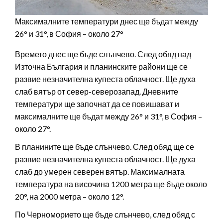
Максималните температури днес ще бъдат между
26° и 31°, в София – около 27°
Времето днес ще бъде слънчево. След обяд над
Източна България и планинските райони ще се
развие незначителна купеста облачност. Ще духа
слаб вятър от север-северозапад. Дневните
температури ще започнат да се повишават и
максималните ще бъдат между 26° и 31°, в София –
около 27°.
В планините ще бъде слънчево. След обяд ще се
развие незначителна купеста облачност. Ще духа
слаб до умерен северен вятър. Максималната
температура на височина 1200 метра ще бъде около
20°, на 2000 метра – около 12°.
По Черноморието ще бъде слънчево, след обяд с