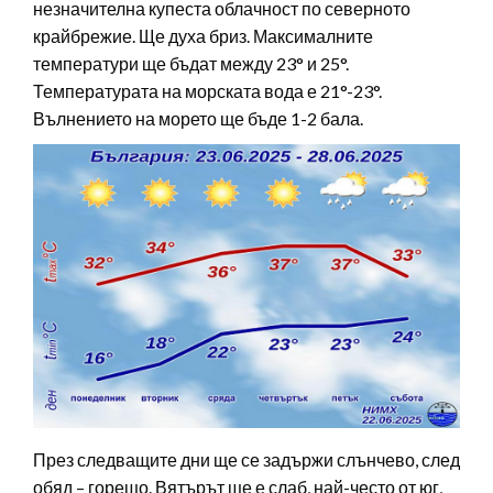
незначителна купеста облачност по северното
крайбрежие. Ще духа бриз. Максималните
температури ще бъдат между 23° и 25°.
Температурата на морската вода е 21°-23°.
Вълнението на морето ще бъде 1-2 бала.
През следващите дни ще се задържи слънчево, след
обяд – горещо. Вятърът ще е слаб, най-често от юг,