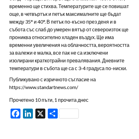
временно ще стихва. Температурите ще се повишат
още, в четвъртък и петък максималните ще бъдат
между 35° и 40°. В петък по-късно през деня и в
събота със слаб до умерен вятър от североизток ще
прониква относително хладен въздух. Ще има
временни увеличения на облачността, вероятността
за валежи е малка, все пак не са изключени
изолирани краткотрайни превалявания. Дневните
температури в събота ще са с 3-4 градуса по-ниски.
Публикувано с изричното съгласие на
https://www.standartnews.com/
Прочетено 10 пъти, 1 прочита днес
Facebook
LinkedIn
X
Share