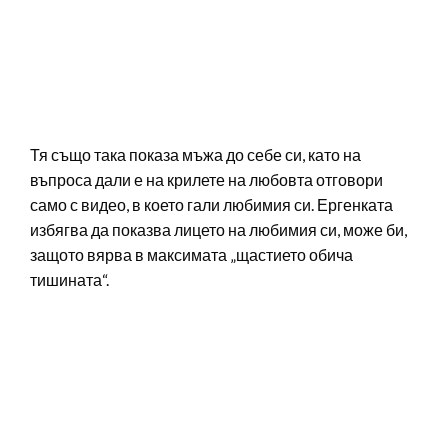
Тя също така показа мъжа до себе си, като на
въпроса дали е на крилете на любовта отговори
само с видео, в което гали любимия си. Ергенката
избягва да показва лицето на любимия си, може би,
защото вярва в максимата „щастието обича
тишината“.