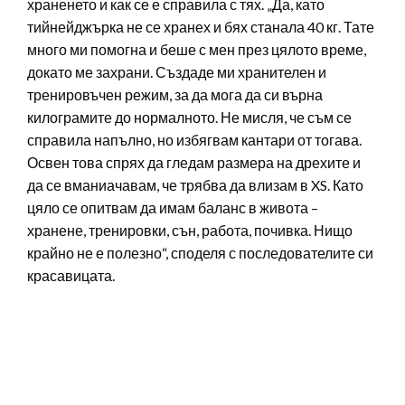
храненето и как се е справила с тях. „Да, като
тийнейджърка не се хранех и бях станала 40 кг. Тате
много ми помогна и беше с мен през цялото време,
докато ме захрани. Създаде ми хранителен и
тренировъчен режим, за да мога да си върна
килограмите до нормалното. Не мисля, че съм се
справила напълно, но избягвам кантари от тогава.
Освен това спрях да гледам размера на дрехите и
да се вманиачавам, че трябва да влизам в XS. Като
цяло се опитвам да имам баланс в живота –
хранене, тренировки, сън, работа, почивка. Нищо
крайно не е полезно“, споделя с последователите си
красавицата.