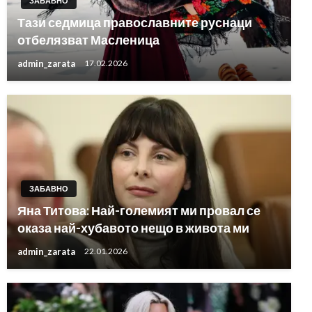
ЗАБАВНО
Тази седмица православните руснаци
отбелязват Масленица
admin_zarata
17.02.2026
ЗАБАВНО
Яна Титова: Най-големият ми провал се
оказа най-хубавото нещо в живота ми
admin_zarata
22.01.2026