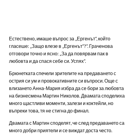
Естествено, имаше въпрос за „Ергенът“, който
гласеше: „Защо влезе в „Ергенът“?“. Граченова
отговори точно и ясно: „За да повярвам пак в
любовта и да спася себе си. Успях“.
Брюнетката спечели зрителите на предаването с
острия си ум и провокативните си въпроси. Още с
влизането Анна-Мария избра да се бори за любовта
на бизнесменa Мартин Николов. Двамата споделиха
много щастливи моменти, залези и коктейли, но
въпреки това, тя не стигна до финал.
Двамата с Мартин споделят, че след предаването са
много добри приятели и се виждат доста често.