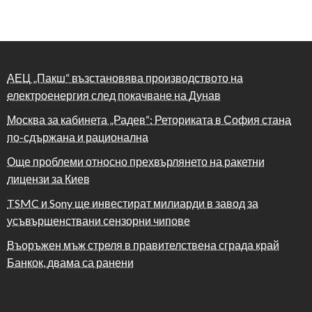
АЕЦ „Пакш“ възстановява производството на
електроенергия след покачване на Дунав
Москва за кабинета „Радев“: Реториката в София стана
по-сдържана и рационална
Още проблеми относно прехвърлянето на ракетни
лицензи за Киев
TSMC и Sony ще инвестират милиарди в завод за
усъвършенствани сензорни чипове
Въоръжен мъж стреля в правителствена сграда край
Банкок, двама са ранени