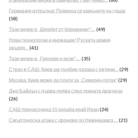
Германия изтръпна! Появиха се камъните на глада
(58)
Тази вечер в „Шербет от боровинки“:…
(49)
Нови технологии и иновации! Руската армия
хвърля…
(41)
Тази вечер в „Грехове и рози“:…
(35)
Страх в САЩ: Киев ще подбие пазара с евтини…
(29)
Москва: Киев може да плати за „Северен поток“
(29)
Джо Байдън с първа поява след тежката диагноза
(26)
САЩ пренасочиха 55 кораба край Иран
(24)
Смъртоносна атака с дронове по Нижнекамск,…
(21)