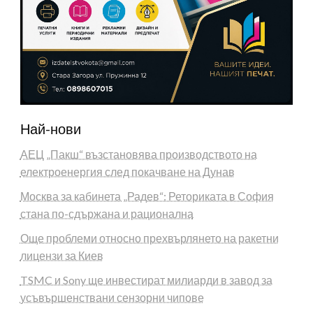
Най-нови
АЕЦ „Пакш“ възстановява производството на
електроенергия след покачване на Дунав
Москва за кабинета „Радев“: Реториката в София
стана по-сдържана и рационална
Още проблеми относно прехвърлянето на ракетни
лицензи за Киев
TSMC и Sony ще инвестират милиарди в завод за
усъвършенствани сензорни чипове