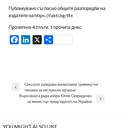
Публикувано съгласно общите разпоредби на
издателя на https://fakti.bg/life
Прочетено 43 пъти, 1 прочита днес
Facebook
LinkedIn
X
Share
Навигация
Сексолог разкрива иновативна триминутна
Previous
техника за експресен оргазъм
Post
Върховната рада избра Юлия Свириденко
Next
за министър-председател на Украйна
Post
YOU MIGHT ALSO LIKE