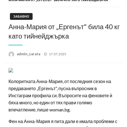
ЗАБАВНО
Анна-Мария от „Ергенът“ била 40 кг
като тийнейджърка
Posted
admin_zarata
17.07.2025
on
Колоритната Анна-Мария, от последния сезон на
предаването „Ергенът“, пусна въпросник в
Инстаграм профила си. Въпросите на феновете ѝ
бяха много, но един от тях прави голямо
впечатление, пише woman.bg.
Фен на Анна-Мария я пита дали е имала проблеми с