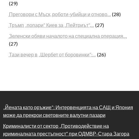
(29)
Преговори с Мъск, роботи-убийци и отново…
(28)
Тръмп „попари“ Киев за „Пейтриът“,…
(27)
Зеленски обяви началото на специална операция…
(27)
Тази вечер в „Шербет от боровинки“:…
(26)
„Йената като оръжие“: Интервенцията на САЩ и Япония
може да прекрои световните валутни пазари
Криминалисти от сектор „Противодействие на
криминалната престъпност“ при ОДМВР-Стара Загора