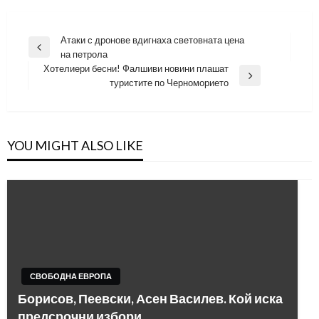
Навигация
Атаки с дронове вдигнаха световната цена
Previous
на петрола
Post
Хотелиери бесни! Фалшиви новини плашат
Next
туристите по Черноморието
Post
YOU MIGHT ALSO LIKE
СВОБОДНА ЕВРОПА
Борисов, Пеевски, Асен Василев. Кой иска
предсрочни избори