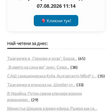
07.08.2026 11:14
Кликни тук!
Най-четени за днес:
Тази вечер в „Грехове и рози“: Берак…
(65)
„В името на сина ми“ днес: Сема…
(38)
САЩ санкционираха Куба, българското МВнР с…
(35)
Тази вечер в епизода на „Шербет от…
(33)
В Украйна: Путин смени ключови военни
командири…
(29)
Министър Шишков взриви ефира. Разкри как се…