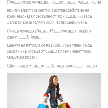
Япония може да прекрои световните валутни пазари
Криминалисти от сектор „Противодействие на
криминалната престъпност“ при ОДМВР-Стара
Загора иззеха голямо количество марихуана
Седем души са убити, а 15 ранени при стрелба в
училище в Тайланд
Цената на петрола се повиши, Иран планира да
забрани на кораби от САЩ да преминават през
Ормузкия проток
Сблъсъци в Аржентина: Петима ранени на протест