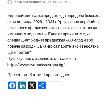
Posted
Кремена Атанасова
18.07.2025
on
Европейският съюз предстои да определи бюджета
си за периода 2028 – 2034 г. Урсула фон дер Лайен
вече внесе предложенията, но се очаква от тях да
има много недоволни. Една от причините е, че
следващият бюджет предвижда 600 млрд. евро
повече разходи. За какво са парите и кой вероятно
ще е против?
Публикувано с изричното съгласие на
https://www.svobodnaevropa.bg/
Прочетено 19 пъти, 1 прочита днес
Facebook
LinkedIn
X
Share