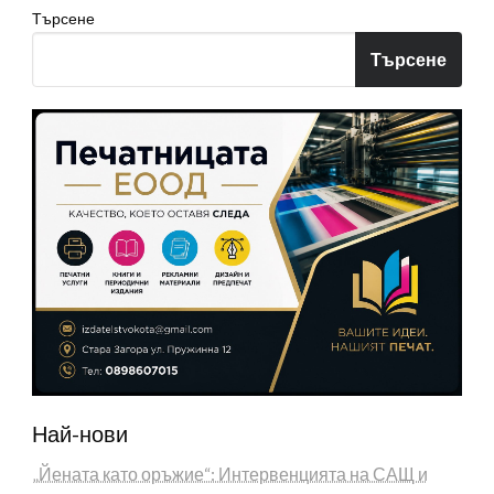
Търсене
Търсене
Най-нови
„Йената като оръжие“: Интервенцията на САЩ и