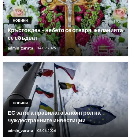
НОВИНИ
Кръстовден – небето се отваря, желанията
се сбъдват
admin_zarata
14.09.2025
НОВИНИ
ЕС затяга правилата за контрол на
чуждестранните инвестиции
admin_zarata
08.06.2026