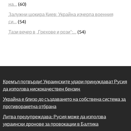
на…
(60)
Залужни шокира Киев: Украйна изчерпа военния
си…
(54)
Тази вечер в „Грехове и рози“:…
(54)
Кремъл потвърди! Украинските удари принуждават Русия
да използва нискокачествен бензин
Украйна е близо до създаването на собствена система за
противоракетна отбрана
Литва предупреждава: Русия може да използва
украински дронове за провокации в Балтика