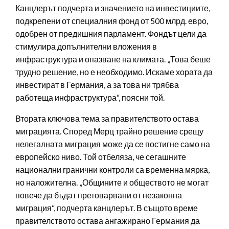
Канцлерът подчерта и значението на инвестициите,
подкрепени от специалния фонд от 500 млрд. евро,
одобрен от предишния парламент. Фондът цели да
стимулира допълнителни вложения в
инфраструктура и опазване на климата. „Това беше
трудно решение, но е необходимо. Искаме хората да
инвестират в Германия, а за това ни трябва
работеща инфраструктура“, поясни той.
Втората ключова тема за правителството остава
миграцията. Според Мерц трайно решение срещу
нелегалната миграция може да се постигне само на
европейско ниво. Той отбеляза, че сегашните
национални гранични контроли са временна мярка,
но наложителна. „Общините и обществото не могат
повече да бъдат претоварвани от незаконна
миграция“, подчерта канцлерът. В същото време
правителството остава ангажирано Германия да