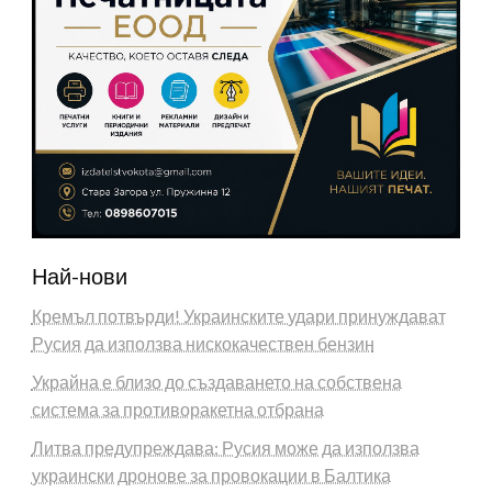
Най-нови
Кремъл потвърди! Украинските удари принуждават
Русия да използва нискокачествен бензин
Украйна е близо до създаването на собствена
система за противоракетна отбрана
Литва предупреждава: Русия може да използва
украински дронове за провокации в Балтика