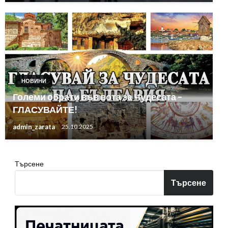
НОВИНИ
Големи обрати във вота за Чудесата –
ГЛАСУВАЙТЕ!
admin_zarata
25.10.2025
Търсене
Търсене