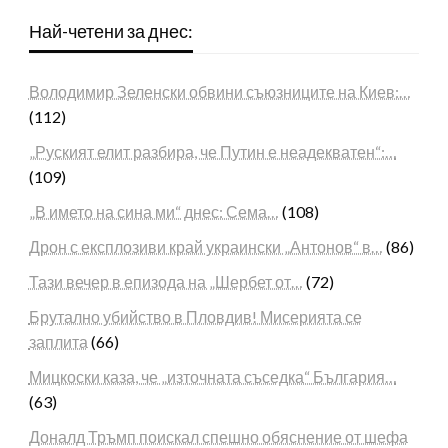
Най-четени за днес:
Володимир Зеленски обвини съюзниците на Киев:…
(112)
„Руският елит разбира, че Путин е неадекватен“:…
(109)
„В името на сина ми“ днес: Сема…
(108)
Дрон с експлозиви край украински „Антонов“ в…
(86)
Тази вечер в епизода на „Шербет от…
(72)
Брутално убийство в Пловдив! Мисерията се
заплита
(66)
Мицкоски каза, че „източната съседка“ България…
(63)
Доналд Тръмп поискал спешно обяснение от шефа