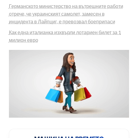
Германското министерство на вътрешните работи
отрече, че украинският самолет, замесен в
инцидента в Лайпциг, е превозвал боеприпаси
Как една италианка изхвърли лотариен билет за 1
милион евро