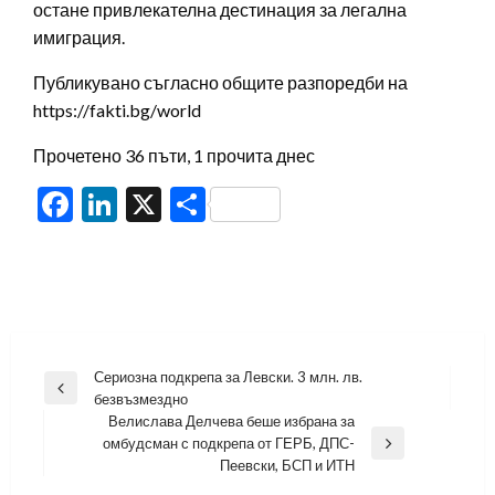
остане привлекателна дестинация за легална
имиграция.
Публикувано съгласно общите разпоредби на
https://fakti.bg/world
Прочетено 36 пъти, 1 прочита днес
Facebook
LinkedIn
X
Share
Навигация
Сериозна подкрепа за Левски. 3 млн. лв.
Previous
безвъзмездно
Post
Велислава Делчева беше избрана за
омбудсман с подкрепа от ГЕРБ, ДПС-
Next
Пеевски, БСП и ИТН
Post