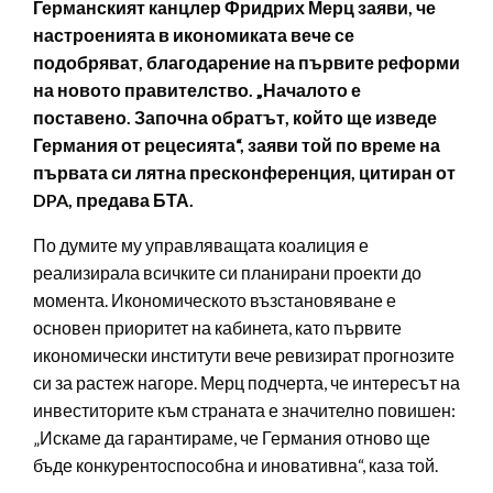
Германският канцлер Фридрих Мерц заяви, че
настроенията в икономиката вече се
подобряват, благодарение на първите реформи
на новото правителство. „Началото е
поставено. Започна обратът, който ще изведе
Германия от рецесията“, заяви той по време на
първата си лятна пресконференция, цитиран от
DPA, предава БТА.
По думите му управляващата коалиция е
реализирала всичките си планирани проекти до
момента. Икономическото възстановяване е
основен приоритет на кабинета, като първите
икономически институти вече ревизират прогнозите
си за растеж нагоре. Мерц подчерта, че интересът на
инвеститорите към страната е значително повишен:
„Искаме да гарантираме, че Германия отново ще
бъде конкурентоспособна и иновативна“, каза той.