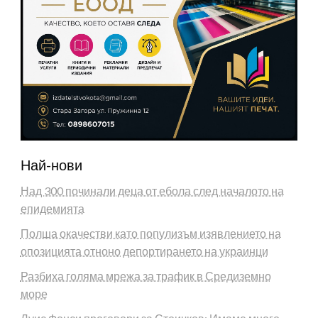
Най-нови
Над 300 починали деца от ебола след началото на
епидемията
Полша окачестви като популизъм изявлението на
опозицията отноно депортирането на украинци
Разбиха голяма мрежа за трафик в Средиземно
море