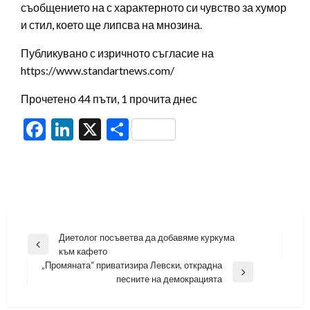
съобщението на с характерното си чувство за хумор
и стил, което ще липсва на мнозина.
Публикувано с изричното съгласие на
https://www.standartnews.com/
Прочетено 44 пъти, 1 прочита днес
Facebook
LinkedIn
X
Share
Навигация
Диетолог посъветва да добавяме куркума
Previous
към кафето
Post
„Промяната“ приватизира Левски, открадна
Next
песните на демокрацията
Post