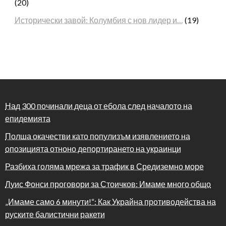
(20)
Исторически завой: Колумбия с нов лидер и…
(19)
Над 300 починали деца от ебола след началото на
епидемията
Полша окачестви като популизъм изявлението на
опозицията отноно депортирането на украинци
Разбиха голяма мрежа за трафик в Средиземно море
Луис Фонси проговори за Стоичков: Имаме много общо
„Имаме само 6 минути!“: Как Украйна противодейства на
руските балистични ракети