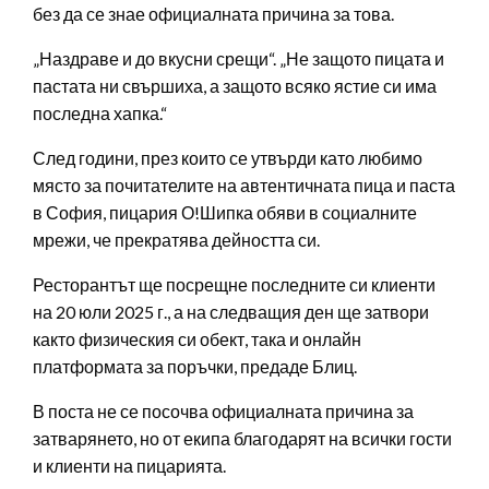
без да се знае официалната причина за това.
„Наздраве и до вкусни срещи“. „Не защото пицата и
пастата ни свършиха, а защото всяко ястие си има
последна хапка.“
След години, през които се утвърди като любимо
място за почитателите на автентичната пица и паста
в София, пицария О!Шипка обяви в социалните
мрежи, че прекратява дейността си.
Ресторантът ще посрещне последните си клиенти
на 20 юли 2025 г., а на следващия ден ще затвори
както физическия си обект, така и онлайн
платформата за поръчки, предаде Блиц.
В поста не се посочва официалната причина за
затварянето, но от екипа благодарят на всички гости
и клиенти на пицарията.