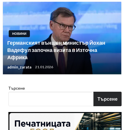
НОВИНИ
Германският външен министър Йохан
Вадефул започна визита в Източна
Африка
admin_zarata
21.01.2026
Търсене
Търсене