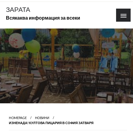
Skip
ЗАРАТА
to
Всякаква информация за всеки
content
HOMEPAGE
НОВИНИ
ИЗНЕНАДА! КУЛТОВА ПИЦАРИЯ В СОФИЯ ЗАТВАРЯ