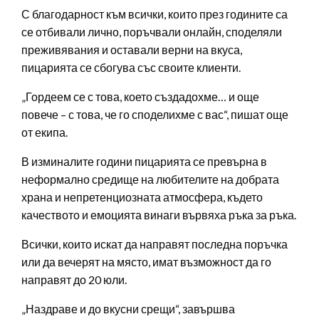
С благодарност към всички, които през годините са
се отбивали лично, поръчвали онлайн, споделяли
преживявания и оставали верни на вкуса,
пицарията се сбогува със своите клиенти.
„Гордеем се с това, което създадохме… и още
повече – с това, че го споделихме с вас“, пишат още
от екипа.
В изминалите години пицарията се превърна в
неформално средище на любителите на добрата
храна и непретенциозната атмосфера, където
качеството и емоцията винаги вървяха ръка за ръка.
Всички, които искат да направят последна поръчка
или да вечерят на място, имат възможност да го
направят до 20 юли.
„Наздраве и до вкусни срещи“, завършва