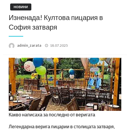
НОВИНИ
Изненада! Култова пицария в
София затваря
Posted
admin_zarata
18.07.2025
on
Какво написаха за последно от веригата
Легендарна верига пицарии в столицата затваря,