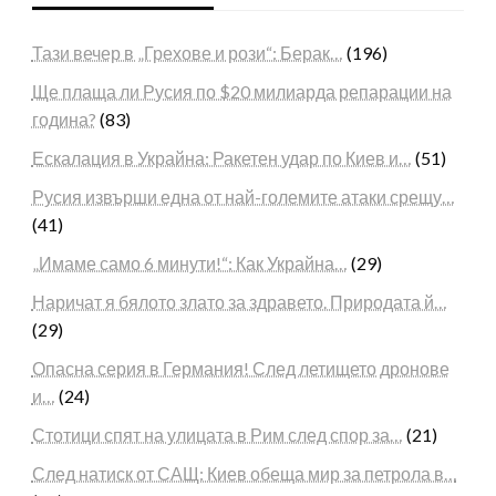
Тази вечер в „Грехове и рози“: Берак…
(196)
Ще плаща ли Русия по $20 милиарда репарации на
година?
(83)
Ескалация в Украйна: Ракетен удар по Киев и…
(51)
Русия извърши една от най-големите атаки срещу…
(41)
„Имаме само 6 минути!“: Как Украйна…
(29)
Наричат я бялото злато за здравето. Природата й…
(29)
Опасна серия в Германия! След летището дронове
и…
(24)
Стотици спят на улицата в Рим след спор за…
(21)
След натиск от САЩ: Киев обеща мир за петрола в…