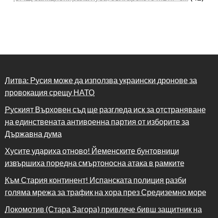
Литва: Русия може да използва украински дронове за
провокация срещу НАТО
Руският Върховен съд ще разгледа иск за отстраняване
на единствената антивоенна партия от изборите за
Държавна дума
Хусите удариха отново! Йеменските бунтовници
извършиха поредна смъртоносна атака в рамките
Към Стария континент! Испанската полиция разби
голяма мрежа за трафик на хора през Средиземно море
Локомотив (Стара Загора) привлече бивш защитник на