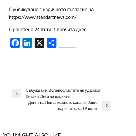
Публикувано с изричното съгласие на
https://www.standartnews.com/
Прочетено 24 пъти, 1 прочита днес
Facebook
LinkedIn
X
Share
Навигация
Събуждане. Волейболистите ни удариха
Previous
Китай в Лига на нациите
Post
Денят на Невъзможното кацане. Защо
Next
наричат така 19 юли?
Post
YOU MIGHT ALSO LIKE