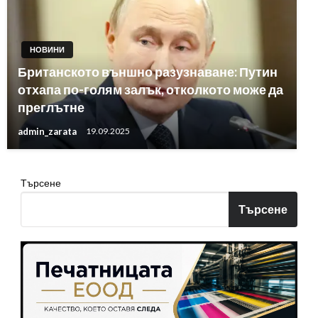
НОВИНИ
Британското външно разузнаване: Путин
отхапа по-голям залък, отколкото може да
преглътне
admin_zarata
19.09.2025
Търсене
Търсене