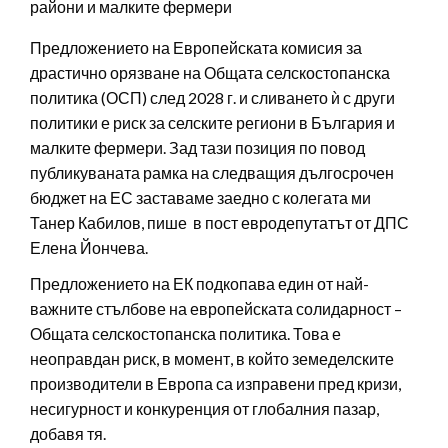
райони и малките фермери
Предложението на Европейската комисия за
драстично орязване на Общата селскостопанска
политика (ОСП) след 2028 г. и сливането ѝ с други
политики е риск за селските региони в България и
малките фермери. Зад тази позиция по повод
публикуваната рамка на следващия дългосрочен
бюджет на ЕС заставаме заедно с колегата ми
Танер Кабилов, пише в пост евродепутатът от ДПС
Елена Йончева.
Предложението на ЕК подкопава един от най-
важните стълбове на европейската солидарност –
Общата селскостопанска политика. Това е
неоправдан риск, в момент, в който земеделските
производители в Европа са изправени пред кризи,
несигурност и конкуренция от глобалния пазар,
добавя тя.