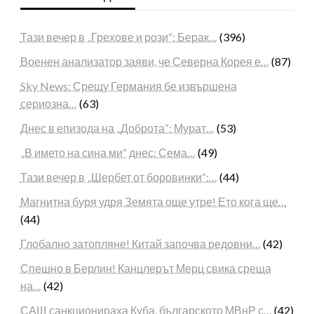
Тази вечер в „Грехове и рози“: Берак…
(396)
Военен анализатор заяви, че Северна Корея е…
(87)
Sky News: Срещу Германия бе извършена
сериозна…
(63)
Днес в епизода на „Доброта“: Мурат…
(53)
„В името на сина ми“ днес: Сема…
(49)
Тази вечер в „Шербет от боровинки“:…
(44)
Магнитна буря удря Земята още утре! Ето кога ще…
(44)
Глобално затопляне! Китай започва редовни…
(42)
Спешно в Берлин! Канцлерът Мерц свика среща
на…
(42)
САЩ санкционираха Куба, българското МВнР с…
(42)