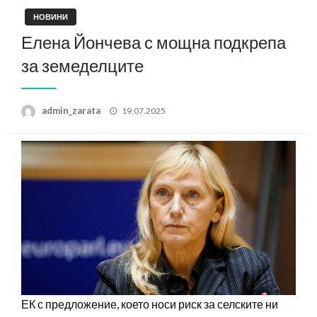
НОВИНИ
Елена Йончева с мощна подкрепа
за земеделците
Posted
admin_zarata
19.07.2025
on
ЕК с предложение, което носи риск за селските ни