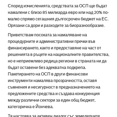
Според изчисленията, средствата за ОСП ще бъдат
намалени с близо 85 милиарда евро или над 20% по-
малко спрямо сегашния дългосрочен бюджет на ЕС.
Орязани са дори и разходите за биоразнообразие.
Приветствам посоката за намаляване на
процедурните и административни пречки във
финансирането, както и предоставяне на част от
решенията в ръцете на националните правителства,
но е неприемливо редица региони в страната ни да
бъдат оставени без адекватна подкрепа.
Пакетирането на ОСП в други финансови
инструменти намалява прозрачността, оставя
съмнения и несигурност в предназначението на
предложените средства и създава конкуренция
между различни сектори за един общ бюджет,
категорична е Йончева.
Тя настоява за активен диалог със земеделците,