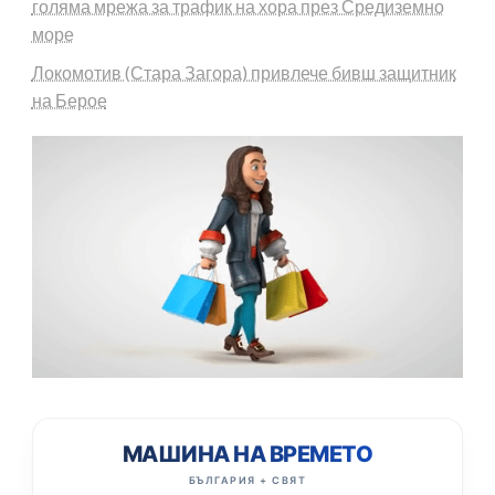
голяма мрежа за трафик на хора през Средиземно
море
Локомотив (Стара Загора) привлече бивш защитник
на Берое
МАШИНА НА ВРЕМЕТО
БЪЛГАРИЯ + СВЯТ