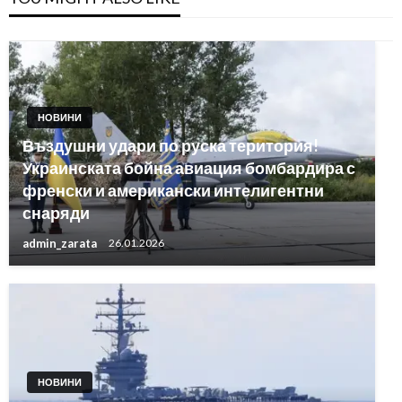
НОВИНИ
Въздушни удари по руска територия!
Украинската бойна авиация бомбардира с
френски и американски интелигентни
снаряди
admin_zarata
26.01.2026
НОВИНИ