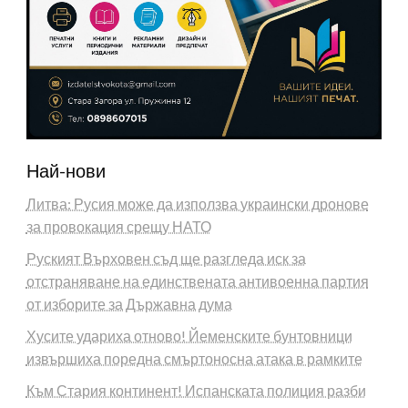
Най-нови
Литва: Русия може да използва украински дронове
за провокация срещу НАТО
Руският Върховен съд ще разгледа иск за
отстраняване на единствената антивоенна партия
от изборите за Държавна дума
Хусите удариха отново! Йеменските бунтовници
извършиха поредна смъртоносна атака в рамките
Към Стария континент! Испанската полиция разби