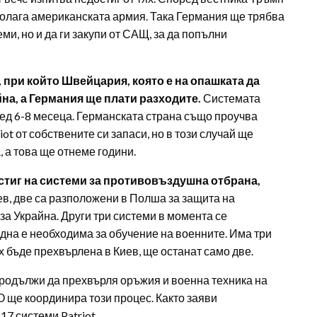
полага американската армия. Така Германия ще трябва
ми, но и да ги закупи от САЩ, за да попълни
, при който Швейцария, която е на опашката да
йна, а Германия ще плати разходите.
Системата
ед 6-8 месеца. Германската страна също проучва
t от собствените си запаси, но в този случай ще
 а това ще отнеме години.
стиг на системи за противовъздушна отбрана,
ев, две са разположени в Полша за защита на
за Украйна. Други три системи в момента се
една е необходима за обучение на военните. Има три
тях бъде прехвърлена в Киев, ще останат само две.
продължи да прехвърля оръжия и военна техника на
О ще координира този процес. Както заяви
7 системи Patriot.