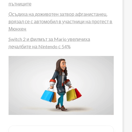
пътниците
Осъдиха на доживотен затвор афганистанец,
врязал се с автомобил в участници на протест в
Мюнхен
Switch 2 и филмът за Mario увеличиха
печалбите на Nintendo с 54%