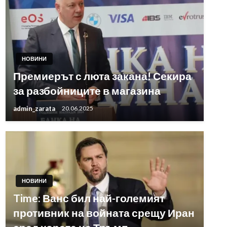
НОВИНИ
Премиерът с люта закана! Секира
за разбойниците в магазина
admin_zarata
20.06.2025
НОВИНИ
Time: Ванс бил най-големият
противник на войната срещу Иран