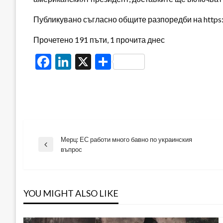
Публикувано съгласно общите разпоредби на https:/
Прочетено 191 пъти, 1 прочита днес
Facebook
LinkedIn
X
Share
Мерц: ЕС работи много бавно по украинския
Навигация
Previous
въпрос
Post
YOU MIGHT ALSO LIKE