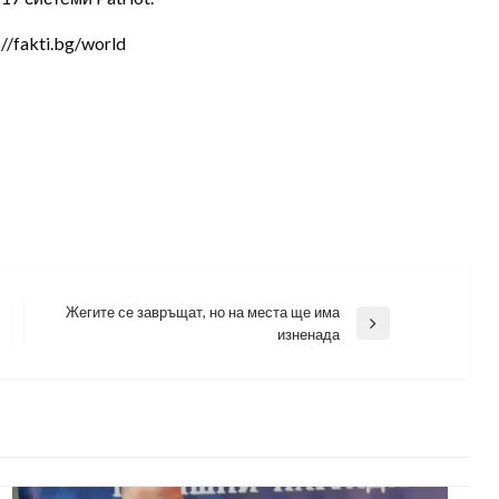
/fakti.bg/world
Жегите се завръщат, но на места ще има
Next
изненада
Post