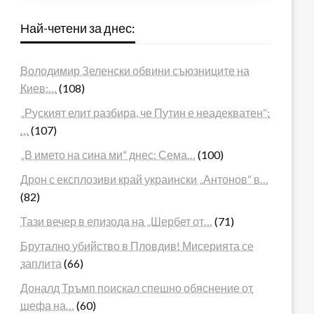
Най-четени за днес:
Володимир Зеленски обвини съюзниците на
Киев:…
(108)
„Руският елит разбира, че Путин е неадекватен“:
…
(107)
„В името на сина ми“ днес: Сема…
(100)
Дрон с експлозиви край украински „Антонов“ в…
(82)
Тази вечер в епизода на „Шербет от…
(71)
Брутално убийство в Пловдив! Мисерията се
заплита
(66)
Доналд Тръмп поискал спешно обяснение от
шефа на…
(60)