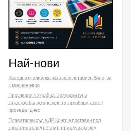
Най-нови
Как една италианка изхвърли лотариен билет за
1 милион евро
Проучване в Украйна: Зеленски губи
катастрофално президентски избори, ако се
проведат днес
Плавателен съд в ДР Конго е поставен под
карантина след пет смъртни случая сред