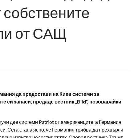
т собствените
упи от САЩ
ания да предостави на Киев системи за
е си запаси, предаде вестник „Bild“, позовавайки
чи две системи Patriot от американците, а Германия
и. Сега стана ясно, че Германия трябва да прехвърли
т вече изпитва недостиг от тях. Според вестника Тръмп