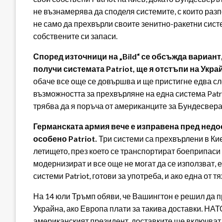
не възнамерява да споделя системите, с които раз
не само да прехвърли своите зенитно-ракетни систе
собствените си запаси.
Според източници на „Bild“ се обсъжда вариант
получи системата Patriot
, ще я отстъпи на Укра
обаче все още се довършва и ще пристигне едва сл
възможността за прехвърляне на една система Patrio
трябва да я поръча от американците за Бундесвера,
Германската армия вече е изправена пред недо
особено Patriot.
Три системи са прехвърлени в Ки
летището, през което се транспортират боеприпаси 
модернизират и все още не могат да се използват, 
системи Patriot, готови за употреба, и ако една от 
На 14 юли Тръмп обяви, че Вашингтон е решил да 
Украйна, ако Европа плати за такива доставки. НАТ
американският президент, доставките ще включват 1