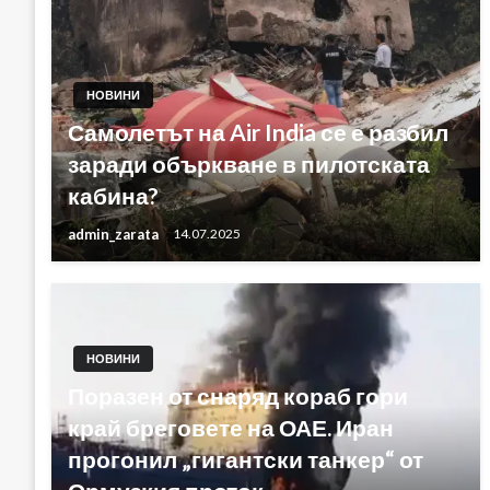
НОВИНИ
Самолетът на Air India се е разбил
заради объркване в пилотската
кабина?
admin_zarata
14.07.2025
НОВИНИ
Поразен от снаряд кораб гори
край бреговете на ОАЕ. Иран
прогонил „гигантски танкер“ от