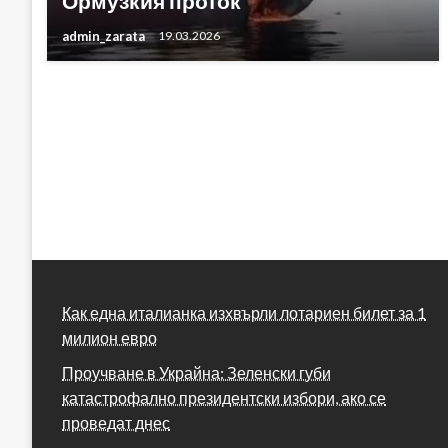
Ормузкия проток
admin_zarata
19.03.2026
Как една италианка изхвърли лотариен билет за 1
милион евро
Проучване в Украйна: Зеленски губи
катастрофално президентски избори, ако се
проведат днес