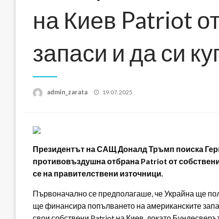
на Киев Patriot о
запаси и да си к
Posted
admin_zarata
19.07.2025
on
Президентът на САЩ Доналд Тръмп поиска Герм
противовъздушна отбрана Patriot от собственит
се на правителствени източници.
Първоначално се предполагаше, че Украйна ще полу
ще финансира попълването на американските запас
свои собствени Patriot на Киев, докато Бундесверъ