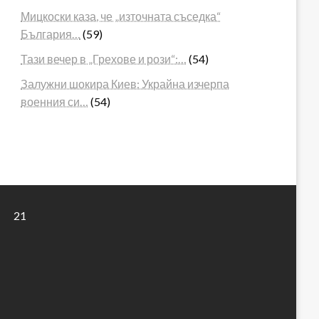
Мицкоски каза, че „източната съседка“
България…
(59)
Тази вечер в „Грехове и рози“:…
(54)
Залужни шокира Киев: Украйна изчерпа
военния си…
(54)
21