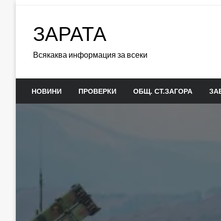
Skip
to
ЗАРАТА
content
Всякаква информация за всеки
НОВИНИ
ПРОВЕРКИ
ОБЩ. СТ.ЗАГОРА
ЗА