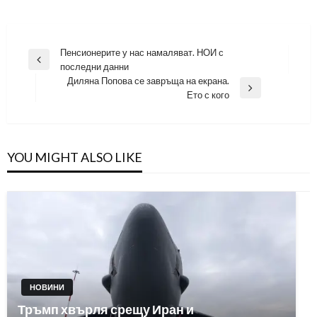
Навигация
Пенсионерите у нас намаляват. НОИ с
Previous
последни данни
Post
Диляна Попова се завръща на екрана.
Next
Ето с кого
Post
YOU MIGHT ALSO LIKE
НОВИНИ
Тръмп хвърля срещу Иран и