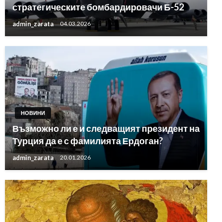
стратегическите бомбардировачи Б-52
admin_zarata
04.03.2026
НОВИНИ
Възможно ли е и следващият президент на
Турция да е с фамилията Ердоган?
admin_zarata
20.01.2026