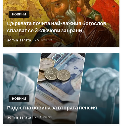
НОВИНИ
Църквата почита най-важния богослов,
спазват се 3 ключови забрани
admin_zarata
26.09.2025
НОВИНИ
Радостна новина за втората пенсия
admin_zarata
25.10.2025