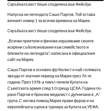
Скръбната вест беше споделена във Фейсбук
Напусна ни легендата Сашо Паргов. Той остава
вечният номер 1 за всички времена на Марек.
Скръбната вест беше споделена във Фейсбук.
„Всички приятели и фенове изразяваме своите
искрени съболезнования към семейството и
близките на легендата“, написаха в официалния
сайт на Марек.
Сашо Паргов е основен футболист и най-голямата
звезда от златния период на Марек през 70-те
години. През 1978-а тимът печели Купата на
Съветската армия след 1:0 срещу ЦСКА. Година по-
рано Паргов е бронзов медалист с дупничани в „А“
група. С негова помощ Марек прави фурор и на
европейската сцена в турнира за Купата на УЕФА.