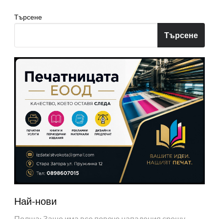
Търсене
Търсене
Най-нови
Полша: Защо има все повече нападения срещу