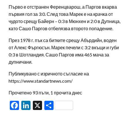
Първо е отстранен Ференцварош, а Паргов вкарва
първия гол за 3:0. След това Марек е на крачка от
чудото срещу Байерн – 0:3 в Мюнхен и 2:0 в Дупница,
като Сашо Паргов отбелязва второто попадение.
През 1978 г. пък са битките срещу Абърдийн, воден
от Алекс Фъргюсън. Марек печели с 3:2 вкъщи и губи
0:3 в Шотландия. Сашо Паргов има 465 мача за
дупничани.
Публикувано с изричното съгласие на
https://www.standartnews.com/
Прочетено 93 пъти, 1 прочита днес
Facebook
LinkedIn
X
Share