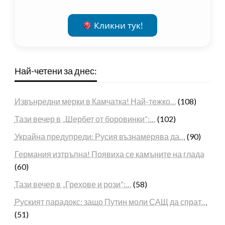
Кликни тук!
Най-четени за днес:
Извънредни мерки в Камчатка! Най-тежко…
(108)
Тази вечер в „Шербет от боровинки“:…
(102)
Украйна предупреди: Русия възнамерява да…
(90)
Германия изтръпна! Появиха се камъните на глада
(60)
Тази вечер в „Грехове и рози“:…
(58)
Руският парадокс: защо Путин моли САЩ да спрат…
(51)