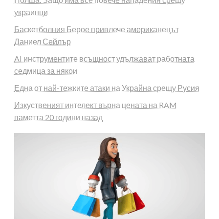
украинци
Баскетболния Берое привлече американецът
Даниел Сейлър
AI инструментите всъщност удължават работната
седмица за някои
Една от най-тежките атаки на Украйна срещу Русия
Изкуственият интелект върна цената на RAM
паметта 20 години назад