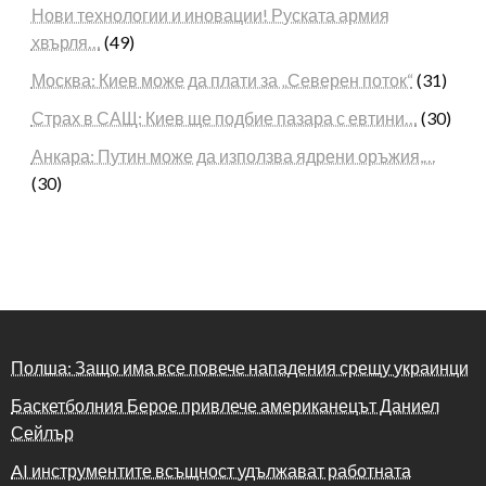
Нови технологии и иновации! Руската армия
хвърля…
(49)
Москва: Киев може да плати за „Северен поток“
(31)
Страх в САЩ: Киев ще подбие пазара с евтини…
(30)
Анкара: Путин може да използва ядрени оръжия,…
(30)
Полша: Защо има все повече нападения срещу украинци
Баскетболния Берое привлече американецът Даниел
Сейлър
AI инструментите всъщност удължават работната