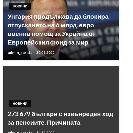
НОВИНИ
Унгария продължава да блокира
отпускането на 6 млрд. евро
военна помощ за Украйна от
Европейския фонд за мир
admin_zarata
30.08.2025
НОВИНИ
273 679 българи с извънреден ход
за пенсиите. Причината
admin_zarata
14.12.2025