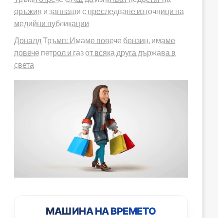
оръжия и заплаши с преследване източници на
медийни публикации
Доналд Тръмп: Имаме повече бензин, имаме
повече петрол и газ от всяка друга държава в
света
МАШИНА НА ВРЕМЕТО