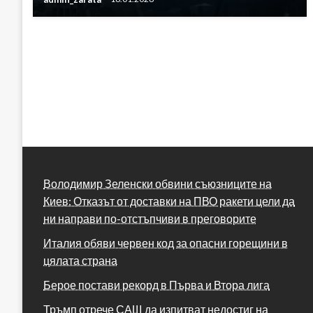
Володимир Зеленски обвини съюзниците на
Киев: Отказът от доставки на ПВО ракети цели да
ни направи по-отстъпчиви в преговорите
Италия обяви червен код за опасни горещини в
цялата страна
Берое постави рекорд в Първа и Втора лига
Тръмп отрече САЩ да изпитват недостиг на