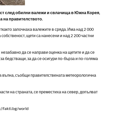
ост след обилни валежи и свлачища в Южна Корея,
ва на правителството.
ткакто започнаха валежите в сряда. Има над 2 000
собственост, щети са нанесени и над 2 200 частни
езабавно да се направи оценка на щетите и да се
а бедстващи, за да се осигури по-бърза и по-голяма
а вълна, съобщи правителствената метеорологична
асти на страната, се преместиха на север, допълват
/fakti.bg/world