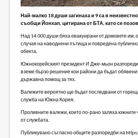
Най-малко 18 души загинаха и 9 са в неизвестн
съобщи Йонхап, цитирана от БТА, като се позо
Над 14 000 души бяха евакуирани от домовете им, о
случая на наводнени пътища и повредена публична 
обекта.
Южнокорейският президент И Дже-мьон разпореди н
вземе бързо решение кои райони да бъдат обявени з
държавна помощ за тях.
Валежите вероятно ще бъдат последвани от горещ
служба на Южна Корея.
Проливните валежи, които по-рано заляха южните ч
от службата.
Публикувано съгласно общите разпоредби на https:/