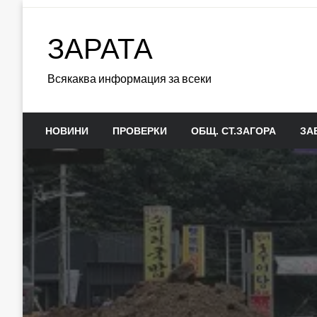
Skip
to
ЗАРАТА
content
Всякаква информация за всеки
НОВИНИ
ПРОВЕРКИ
ОБЩ. СТ.ЗАГОРА
ЗА