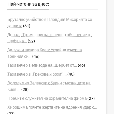
Най-четени за днес:
Брутално убийство в Пловдив! Мисерията се
заплита
(61)
Доналд Тръмп поискал спешно обяснение от
шефа на…
(52)
Залужни шокира Киев: Украйна изчерпа
военния си…
(46)
Тази вечер в епизода на „Шербет от…
(46)
Тази вечер в „Грехове и рози“:…
(40)
Володимир Зеленски обвини съюзниците на
Киев:…
(28)
Пребит е служител на охранителна фирма
(27)
Хирошима почете жертвите на ядрения удар с…
(27)