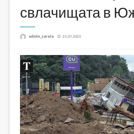
свлачищата в Ю
Posted
admin_zarata
21.07.2025
on