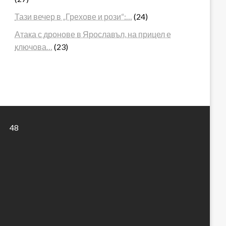
Тази вечер в „Грехове и рози“:…
(24)
Атака с дронове в Ярославъл, на прицел е
ключова…
(23)
48