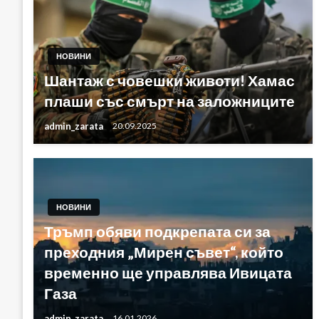
НОВИНИ
Шантаж с човешки животи! Хамас
плаши със смърт на заложниците
admin_zarata
20.09.2025
НОВИНИ
Тръмп обяви подкрепата си за
преходния „Мирен съвет“, който
временно ще управлява Ивицата
Газа
admin_zarata
16.01.2026