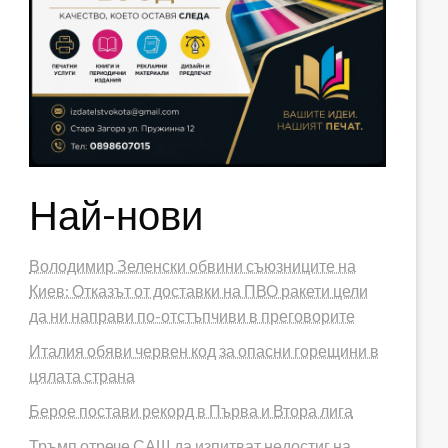
Най-нови
Володимир Зеленски обвини съюзниците на
Киев: Отказът от доставки на ПВО ракети цели
да ни направи по-отстъпчиви в преговорите
Италия обяви червен код за опасни горещини в
цялата страна
Берое постави рекорд в Първа и Втора лига
Тръмп отрече САЩ да изпитват недостиг на