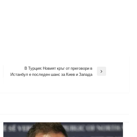
В Турция: Новият кръг от преговори в
Next
Истанбул е последен шанс за Киев и Запада
Post