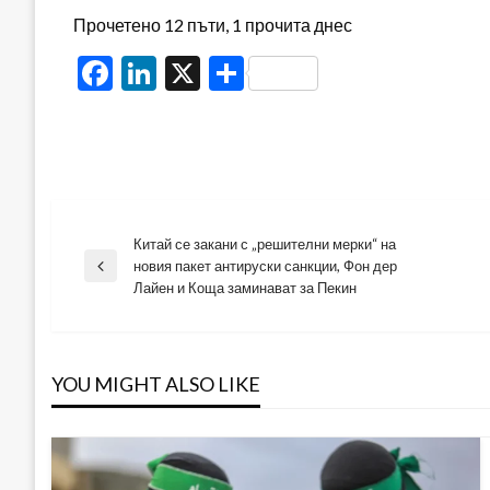
Прочетено 12 пъти, 1 прочита днес
Facebook
LinkedIn
X
Share
Китай се закани с „решителни мерки“ на
Навигация
новия пакет антируски санкции, Фон дер
Previous
Лайен и Коща заминават за Пекин
Post
YOU MIGHT ALSO LIKE