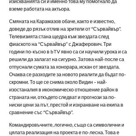
изискванията си и именно това му помогнало да
вземе работата на актьора.
Смяната на Карамазов обаче, както е известно,
доведе до рязък отлив на зрители от "Сървайвър“.
Телевизията стана щедра към звездата след
фиаското на "Сървайвър“ с Джаферович. Три
години по-късно в bTV явно са си научили урока и са
решили да залагат на сигурно. Затова най-после са
отпуснали сумата за хонорара, искан от звездата.
Очаква се разходите за новото риалити да бъдат по-
скромни. То ще се снима около Видин – най-
изостаналия в икономическо отношение район в
страната ни, откъдето следват и прогнози за по-
ниски цени за път, престой и изхранване на екипа в
сравнение със "Сървайвър“.
Командировъчните, логично, също са символични и
цялата реализация на проекта е по-лесна. Това е