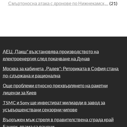
Смъртоносна атака с дронове по Нижнекамск,…
(21)
АЕЦ „Пакш“ възстановява производството на
електроенергия след покачване на Дунав
Москва за кабинета „Радев“: Реториката в София стана
по-сдържана и рационална
Още проблеми относно прехвърлянето на ракетни
лицензи за Киев
TSMC и Sony ще инвестират милиарди в завод за
усъвършенствани сензорни чипове
Въоръжен мъж стреля в правителствена сграда край
Банкок, двама са ранени