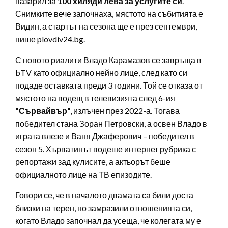
пазарил за
100 хиляди лева за услугите си
.
Снимките вече започнаха, мястото на събитията е
Видин, а стартът на сезона ще е през септември,
пише plovdiv24.bg.
С новото риалити Владо Карамазов се завръща в
bTV като официално нейно лице, след като си
подаде оставката преди 3 години. Той се отказа от
мястото на водещ в телевизията след 6-ия
"Сървайвър“
, излъчен през 2022-а. Тогава
победител стана Зоран Петровски, а освен Владо в
играта влезе и Ваня Джаферович – победител в
сезон 5. Хърватинът водеше интернет рубрика с
репортажи зад кулисите, а актьорът беше
официалното лице на ТВ епизодите.
Говори се, че в началото двамата са били доста
близки на терен, но замразили отношенията си,
когато Владо започнал да усеща, че колегата му е