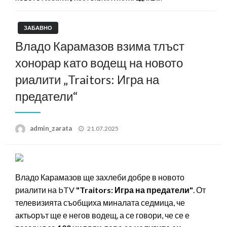
ЗАБАВНО
Владо Карамазов взима тлъст
хонорар като водещ на новото
риалити „Traitors: Игра на
предатели“
Posted
admin_zarata
21.07.2025
on
Владо Карамазов ще захлеби добре в новото
риалити на bTV
"Traitors: Игра на предатели"
. От
телевизията съобщиха миналата седмица, че
актьорът ще е негов водещ, а се говори, че се е