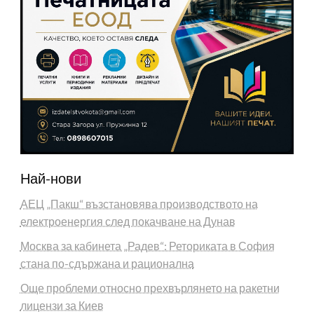
Най-нови
АЕЦ „Пакш“ възстановява производството на
електроенергия след покачване на Дунав
Москва за кабинета „Радев“: Реториката в София
стана по-сдържана и рационална
Още проблеми относно прехвърлянето на ракетни
лицензи за Киев