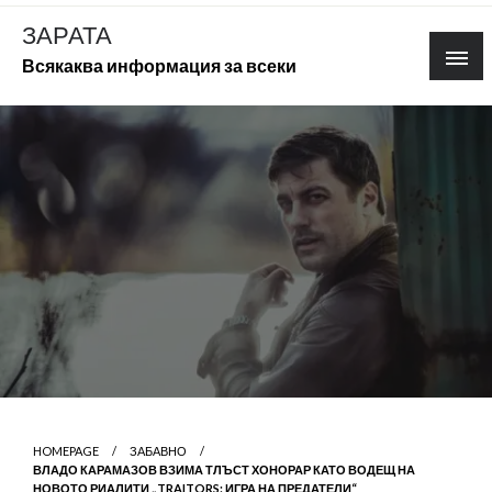
Skip
ЗАРАТА
to
Всякаква информация за всеки
content
HOMEPAGE
ЗАБАВНО
ВЛАДО КАРАМАЗОВ ВЗИМА ТЛЪСТ ХОНОРАР КАТО ВОДЕЩ НА
НОВОТО РИАЛИТИ „TRAITORS: ИГРА НА ПРЕДАТЕЛИ“