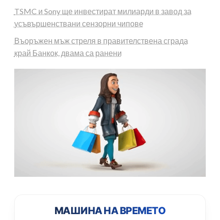
TSMC и Sony ще инвестират милиарди в завод за
усъвършенствани сензорни чипове
Въоръжен мъж стреля в правителствена сграда
край Банкок, двама са ранени
МАШИНА НА ВРЕМЕТО