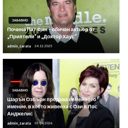
ЗАБАВНО
Почина Пат Фин – обичан актьор от
„Приятели“ и „Доктор Хаус“
admin_zarata
24.12.2025
ЗАБАВНО
Шарън Озбърн продава семейното
имение, в което живееха с Ози в Лос
Анджелис
admin_zarata
07.04.2026