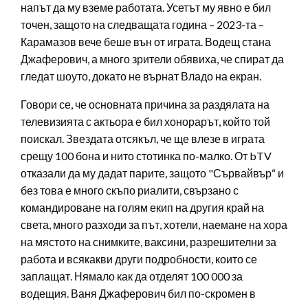
напът да му вземе работата. Усетът му явно е бил
точен, защото на следващата година – 2023-та –
Карамазов вече беше вън от играта. Водещ стана
Джаферович, а много зрители обявиха, че спират да
гледат шоуто, докато не върнат Владо на екран.
Говори се, че основната причина за раздялата на
телевизията с актьора е бил хонорарът, който той
поискал. Звездата отсякъл, че ще влезе в играта
срещу 100 бона и нито стотинка по-малко. От bTV
отказали да му дадат парите, защото "Сървайвър“ и
без това е много скъпо риалити, свързано с
командироване на голям екип на другия край на
света, много разходи за път, хотели, наемане на хора
на мястото на снимките, ваксини, разрешителни за
работа и всякакви други подробности, които се
заплащат. Нямало как да отделят 100 000 за
водещия. Ваня Джаферович бил по-скромен в