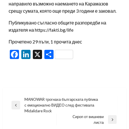
направило възможно наемането на Карамазов
срещу сумата, която още преди 3 години е заковал.
Публикувано съгласно общите разпоредби на
издателя на https://fakti.bg/life
Прочетено 29 пъти, 1 прочита днес
Facebook
LinkedIn
X
Share
Навигация
MANOWAR трогнаха българската публика
с емоционално ВИДЕО след фестивала
Previous
Midalidare Rock
Post
Сироп от вишневи
Next
листа
Post