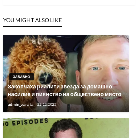
YOU MIGHT ALSO LIKE
ЗАБАВНО
Закопчаха риалити звезда за домашно
насилие и пиянство на обществено място
admin_zarata
22.12.2025