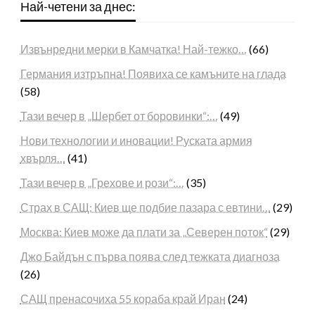
Най-четени за днес:
Извънредни мерки в Камчатка! Най-тежко…
(66)
Германия изтръпна! Появиха се камъните на глада
(58)
Тази вечер в „Шербет от боровинки“:…
(49)
Нови технологии и иновации! Руската армия
хвърля…
(41)
Тази вечер в „Грехове и рози“:…
(35)
Страх в САЩ: Киев ще подбие пазара с евтини…
(29)
Москва: Киев може да плати за „Северен поток“
(29)
Джо Байдън с първа поява след тежката диагноза
(26)
САЩ пренасочиха 55 кораба край Иран
(24)