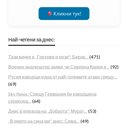
Кликни тук!
Най-четени за днес:
Тази вечер в „Грехове и рози“: Берак…
(471)
Военен анализатор заяви, че Северна Корея е…
(92)
Русия извърши една от най-големите атаки срещу…
(69)
Sky News: Срещу Германия бе извършена
сериозна…
(64)
Днес в епизода на „Доброта“: Мурат…
(53)
„В името на сина ми“ днес: Сема…
(49)