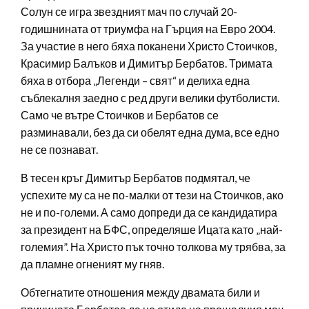
Солун се игра звездният мач по случай 20-
годишнината от триумфа на Гърция на Евро 2004.
За участие в него бяха поканени Христо Стоичков,
Красимир Балъков и Димитър Бербатов. Тримата
бяха в отбора „Легенди – свят“ и делиха една
съблекалня заедно с ред други велики футболисти.
Само че вътре Стоичков и Бербатов се
разминавали, без да си обелят една дума, все едно
не се познават.
В тесен кръг Димитър Бербатов подмятал, че
успехите му са не по-малки от тези на Стоичков, ако
не и по-големи. А само допреди да се кандидатира
за президент на БФС, определяше Ицата като „най-
големия”. На Христо пък точно толкова му трябва, за
да пламне огненият му гняв.
Обтегнатите отношения между двамата били и