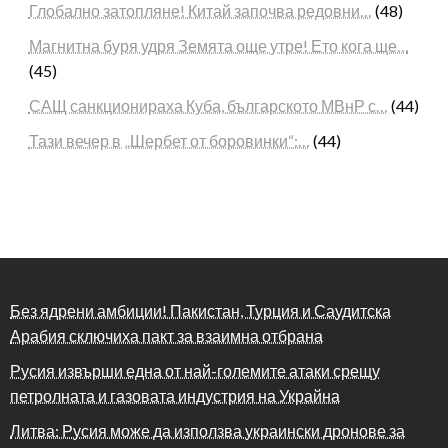
Глобално затопляне! Китай започва редовни…
(48)
Магнитна буря удря Земята още утре! Ето кога ще…
(45)
САЩ санкционираха Куба, българското МВнР с…
(44)
Тази вечер в „Шербет от боровинки“:…
(44)
Без ядрени амбиции! Пакистан, Турция и Саудитска
Арабия сключиха пакт за взаимна отбрана
Русия извърши една от най-големите атаки срещу
петролната и газовата индустрия на Украйна
Литва: Русия може да използва украински дронове за