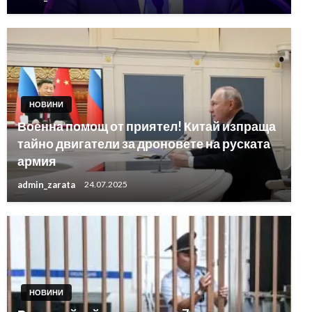
НОВИНИ
Военна помощ от приятел! Китай изпраща
тайно двигатели за дроновете на руската
армия
admin_zarata
24.07.2025
НОВИНИ