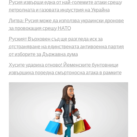
Русия извърши една от най-големите атаки срещу
петролната и газовата индустрия на Украйна
Литва: Русия може да използва украински дронове
за провокация срещу НАТО
Руският Върховен съд ще разгледа иск за
отстраняване на единствената антивоенна партия
от изборите за Държавна дума
Хусите удариха отново! Йеменските бунтовници
извършиха поредна смъртоносна атака в рамките