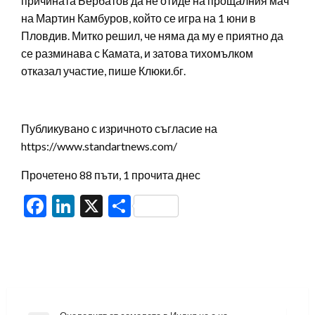
причината Бербатов да не отиде на прощалния мач
на Мартин Камбуров, който се игра на 1 юни в
Пловдив. Митко решил, че няма да му е приятно да
се разминава с Камата, и затова тихомълком
отказал участие, пише Клюки.бг.
Публикувано с изричното съгласие на
https://www.standartnews.com/
Прочетено 88 пъти, 1 прочита днес
Facebook
LinkedIn
X
Share