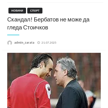
НОВИНИ
СПОРТ
Скандал! Бербатов не може да
гледа Стоичков
Posted
admin_zarata
21.07.2025
on