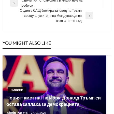
Навигация
Оцелелият от самолета в Индия не е на
Previous
себе си
Post
Съдия в САЩ блокира заповед на Тръмп
срещу служители на Международния
Next
наказателен съд
Post
YOU MIGHT ALSO LIKE
НОВИНИ
Новият кмет на Ню Йорк: Доналд Тръмп си
остава заплаха за демокрацията
admin_zarata
24.11.2025