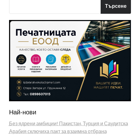
Търсене
Най-нови
Без ядрени амбиции! Пакистан, Турция и Саудитска
Арабия сключиха пакт за взаимна отбрана