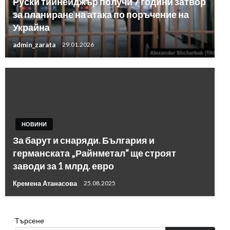
Руски тийнейджър получи 7 години затвор
за планиране на атака по поръчение на
Украйна
admin_zarata
29.01.2026
НОВИНИ
За барут и снаряди. България и
германската „Райнметал“ ще строят
заводи за 1 млрд. евро
Кремена Атанасова
25.08.2025
Търсене