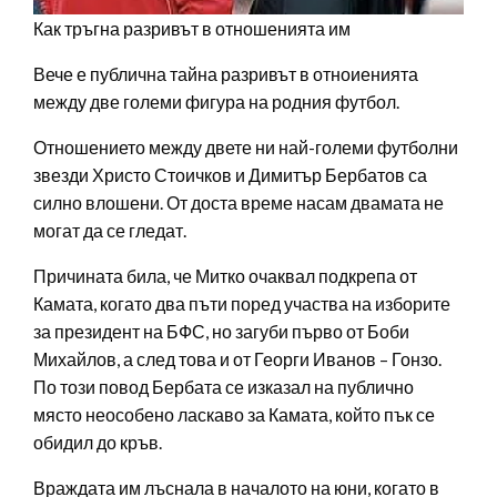
Как тръгна разривът в отношенията им
Вече е публична тайна разривът в отноиенията
между две големи фигура на родния футбол.
Отношението между двете ни най-големи футболни
звезди Христо Стоичков и Димитър Бербатов са
силно влошени. От доста време насам двамата не
могат да се гледат.
Причината била, че Митко очаквал подкрепа от
Камата, когато два пъти поред участва на изборите
за президент на БФС, но загуби първо от Боби
Михайлов, а след това и от Георги Иванов – Гонзо.
По този повод Бербата се изказал на публично
място неособено ласкаво за Камата, който пък се
обидил до кръв.
Враждата им лъснала в началото на юни, когато в