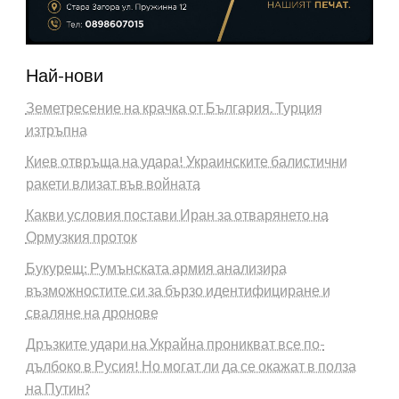
Най-нови
Земетресение на крачка от България. Турция
изтръпна
Киев отвръща на удара! Украинските балистични
ракети влизат във войната
Какви условия постави Иран за отварянето на
Ормузкия проток
Букурещ: Румънската армия анализира
възможностите си за бързо идентифициране и
сваляне на дронове
Дръзките удари на Украйна проникват все по-
дълбоко в Русия! Но могат ли да се окажат в полза
на Путин?