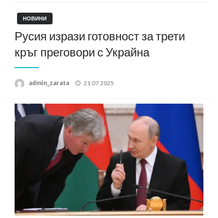
НОВИНИ
Русия изрази готовност за трети
кръг преговори с Украйна
Posted
admin_zarata
21.07.2025
on