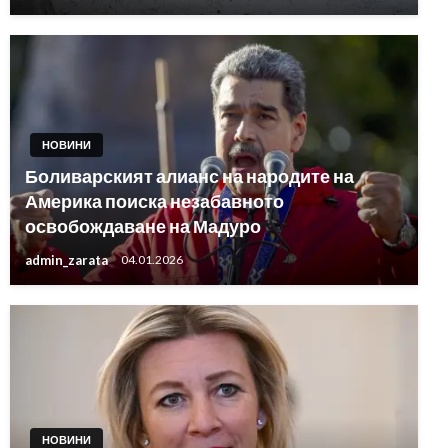
НОВИНИ
Боливарският алианс на народите на
Америка поиска незабавното
освобождаване на Мадуро
admin_zarata
04.01.2026
НОВИНИ