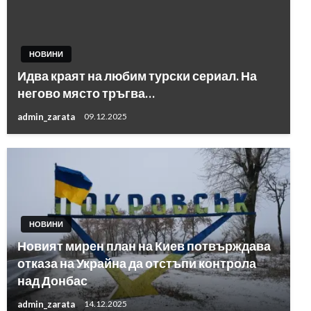
НОВИНИ
Идва краят на любим турски сериал. На
негово място тръгва…
admin_zarata
09.12.2025
НОВИНИ
Новият мирен план на Киев потвърждава
отказа на Украйна да отстъпи контрола
над Донбас
admin_zarata
14.12.2025