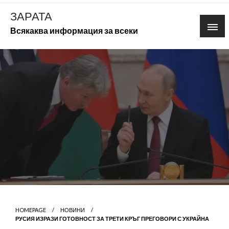
Skip
ЗАРАТА
to
Всякаква информация за всеки
content
HOMEPAGE
НОВИНИ
РУСИЯ ИЗРАЗИ ГОТОВНОСТ ЗА ТРЕТИ КРЪГ ПРЕГОВОРИ С УКРАЙНА