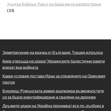
Хънтър Байдън: Ракът на баща ми се разпространи
(33)
Земетресение на крачка от България. Турция изтръпна
Киев отвръща на удара! Украинските балистични ракети
влизат във войната
Какви условия постави Иран за отварянето на Ормузкия
проток
Букурещ: Румънската армия анализира възможностите
си за бързо идентифициране и сваляне на дронове
Дръзките удари на Украйна проникват все по-дълбоко в