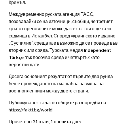
Кремъл.
Междувременно руската агенция ТАСС,
позовавайки се на източници, съобщи, че третият
кръг от преговорите може да се състои още тази
седмица в Истанбул. Според украинското издание
„Суспилне“, срещата е възможно да се проведе във
вторник или сряда. Турската медия
Independent
Türkçe
пък посочва сряда и четвъртък като
вероятни дати.
Досега основният резултат от първите два рунда
беше провеждането на мащабна размяна на
военнопленници между двете страни.
Публикувано съгласно общите разпоредби на
https://fakti.bg/world
Прочетено 31 пъти, 1 прочита днес