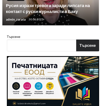
Русия изрази тревога заради липсата на
контакт с руски журналисти в Баку
admin_zarata
30.06.2025
Търсене
Търсене