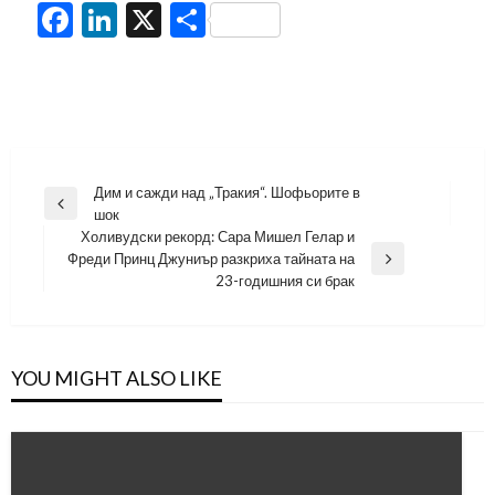
Facebook
LinkedIn
X
Share
Навигация
Дим и сажди над „Тракия“. Шофьорите в
Previous
шок
Post
Холивудски рекорд: Сара Мишел Гелар и
Фреди Принц Джуниър разкриха тайната на
Next
23-годишния си брак
Post
YOU MIGHT ALSO LIKE