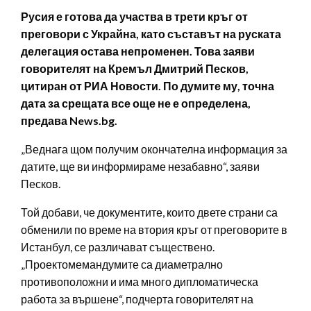
Русия е готова да участва в трети кръг от
преговори с Украйна, като съставът на руската
делегация остава непроменен. Това заяви
говорителят на Кремъл Дмитрий Песков,
цитиран от РИА Новости. По думите му, точна
дата за срещата все още не е определена,
предава News.bg.
„Веднага щом получим окончателна информация за
датите, ще ви информираме незабавно“, заяви
Песков.
Той добави, че документите, които двете страни са
обменили по време на втория кръг от преговорите в
Истанбул, се различават съществено.
„Проектомемандумите са диаметрално
противоположни и има много дипломатическа
работа за вършене“, подчерта говорителят на