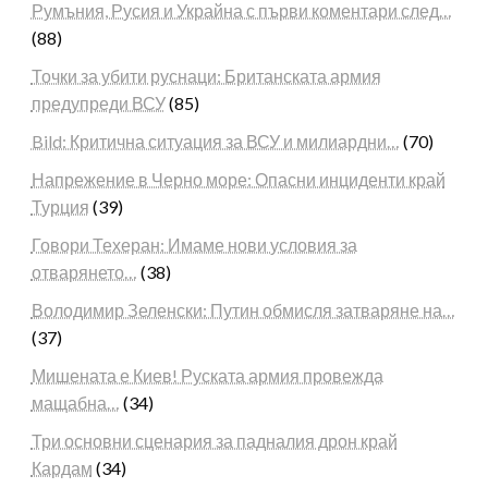
Румъния, Русия и Украйна с първи коментари след…
(88)
Точки за убити руснаци: Британската армия
предупреди ВСУ
(85)
Bild: Критична ситуация за ВСУ и милиардни…
(70)
Напрежение в Черно море: Опасни инциденти край
Турция
(39)
Говори Техеран: Имаме нови условия за
отварянето…
(38)
Володимир Зеленски: Путин обмисля затваряне на…
(37)
Мишената е Киев! Руската армия провежда
мащабна…
(34)
Три основни сценария за падналия дрон край
Кардам
(34)