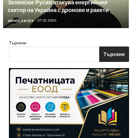
Зеленски: Русия атакува енергийния
сектор на Украйна с дронове и ракети
admin_zarata
07.02.2026
Търсене
Търсене