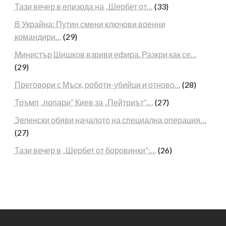
Тази вечер в епизода на „Шербет от…
(33)
В Украйна: Путин смени ключови военни
командири…
(29)
Министър Шишков взриви ефира. Разкри как се…
(29)
Преговори с Мъск, роботи-убийци и отново…
(28)
Тръмп „попари“ Киев за „Пейтриът“,…
(27)
Зеленски обяви началото на специална операция…
(27)
Тази вечер в „Шербет от боровинки“:…
(26)