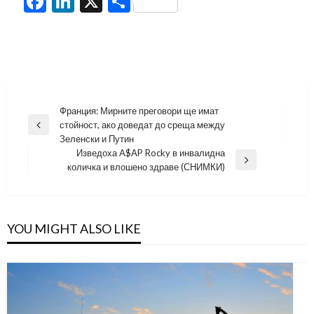
Facebook
LinkedIn
X
Share
Навигация
Франция: Мирните преговори ще имат
стойност, ако доведат до среща между
Previous
Зеленски и Путин
Post
Изведоха A$AP Rocky в инвалидна
Next
количка и влошено здраве (СНИМКИ)
Post
YOU MIGHT ALSO LIKE