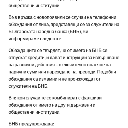
обществени институции
Във връзка с новопоявили се случаи на телефонни
обаждания от лица, представящи се за служители на
Българската народна банка (БНБ), Ви
информираме следното:
Обаждащите се твърдят, че от името на БНБ се
отпускат кредити, и дават инструкции за извършване
на различни действия – включително внасяне на
парични суми или нареждане на преводи. Подобни
обаждания са измамни и не произхождат от
служители на БНБ.
В някои случаи те се комбинират с фалшиви
обаждания от името на други държавни и
обществени институции.
БНБ предупреждава: