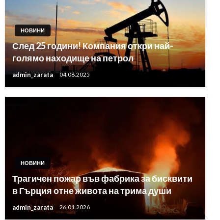
НОВИНИ
След 25 години! Компания откри най-
голямо находище на петрол
admin_zarata
04.08.2025
НОВИНИ
Трагичен пожар във фабрика за бисквити
в Гърция отне живота на трима души
admin_zarata
26.01.2026