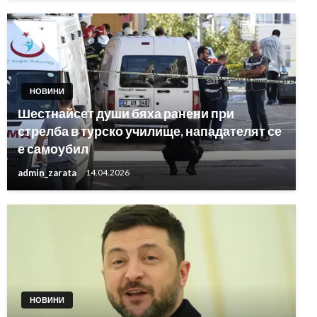
НОВИНИ
Шестнайсет души бяха ранени при
стрелба в турско училище, нападателят се
е самоубил
admin_zarata
14.04.2026
НОВИНИ