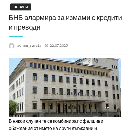
НОВИНИ
БНБ алармира за измами с кредити
и преводи
Posted
admin_zarata
22.07.2025
on
В някои случаи те се комбинират с фалшиви
обаждания от името на други държавни и