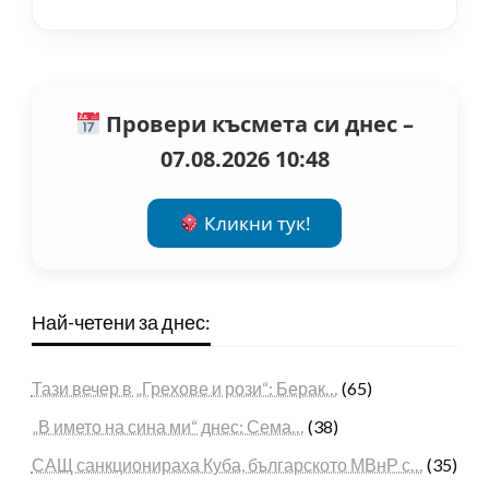
Провери късмета си днес –
07.08.2026 10:48
Кликни тук!
Най-четени за днес:
Тази вечер в „Грехове и рози“: Берак…
(65)
„В името на сина ми“ днес: Сема…
(38)
САЩ санкционираха Куба, българското МВнР с…
(35)