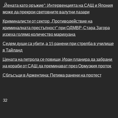
„Йената като оръжие“: Интервенцията на САЩ и Япония
може да прекрои световните валутни пазари
Криминалисти от сектор „Противодействие на
криминалната престъпност“ при ОДМВР-Стара Загора
иззеха голямо количество марихуана
Седем души са убити, а 15 ранени при стрелба в училище
в Тайланд
Цената на петрола се повиши, Иран планира да забрани
на кораби от САЩ да преминават през Ормузкия проток
Сблъсъци в Аржентина: Петима ранени на протест
32