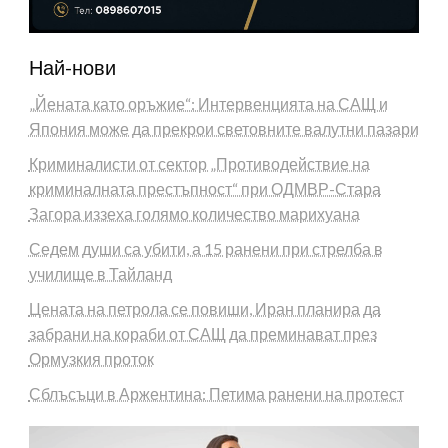
Най-нови
„Йената като оръжие“: Интервенцията на САЩ и
Япония може да прекрои световните валутни пазари
Криминалисти от сектор „Противодействие на
криминалната престъпност“ при ОДМВР-Стара
Загора иззеха голямо количество марихуана
Седем души са убити, а 15 ранени при стрелба в
училище в Тайланд
Цената на петрола се повиши, Иран планира да
забрани на кораби от САЩ да преминават през
Ормузкия проток
Сблъсъци в Аржентина: Петима ранени на протест